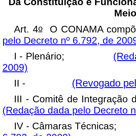
Da Constituição e Funcion
Meio
o
Art. 4
O CONAMA co
pelo Decreto nº 6.792, de 200
I - Plenário;
(Red
2009)
II -
(Revogado pel
III - Comitê de Integr
(Redação dada pelo Decreto n
IV - Câmaras Técni