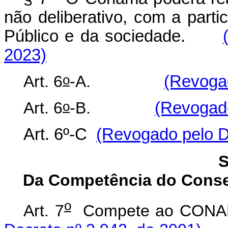
não deliberativo, com a part
Público e da sociedade.
2023)
o
Art. 6
-A.
(Revogad
o
Art. 6
-B.
(Revogado
Art. 6º-C
(Revogado pelo D
S
Da Competência do Conse
o
Art. 7
Compete ao