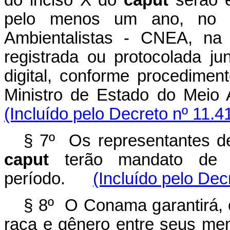
do inciso X do
caput
serão el
pelo menos um ano, no C
Ambientalistas - CNEA, na 
registrada ou protocolada j
digital, conforme procedimen
Ministro de Estado do Mei
(Incluído pelo Decreto nº 11.4
§ 7º Os representantes de
caput
terão mandato de d
período.
(Incluído pelo Dec
§ 8º O Conama garantirá, 
raça e gênero entre seus