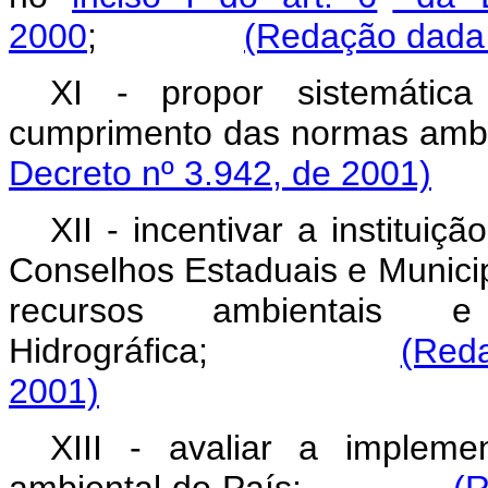
2000
;
(Redação dada 
XI - propor sistemática
cumprimento das normas
Decreto nº 3.942, de 2001)
XII - incentivar a instituiçã
Conselhos Estaduais e Munici
recursos ambientais
Hidrográfica;
(Reda
2001)
XIII - avaliar a implem
ambiental do País;
(R