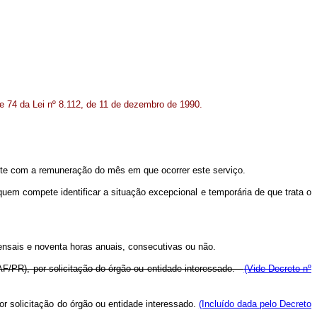
 e 74 da Lei nº 8.112, de 11 de dezembro de 1990.
nte com a remuneração do mês em que ocorrer este serviço.
quem compete identificar a situação excepcional e temporária de que trata o
mensais e noventa horas anuais, consecutivas ou não.
SAF/PR), por solicitação do órgão ou entidade interessado.
(Vide Decreto nº
r solicitação do órgão ou entidade interessado.
(Incluído dada pelo Decreto