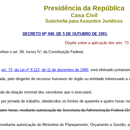
Presidência da República
Casa Civil
Subchefia para Assuntos Jurídicos
o
DECRETO N
948, DE 5 DE OUTUBRO DE 1993.
Dispõe sobre a aplicação dos arts. 73
nfere o art. 84, inciso IV; da Constituição Federal,
o
art. 73, da Lei nº 8.112, de 11 de dezembro de 1990
, será efetuado juntame
zada, pelo dirigente de recursos humanos do órgão ou entidade interessado a 
ada da relação nominal dos servidores que o executará.
s por jornada de trabalho, obedecidos os limites de quarenta e quatro horas 
quatro horas, mediante autorização da Secretaria da Administração Federal (
 mediante autorização do Ministério do Planejamento, Orçamento e Gestão, po