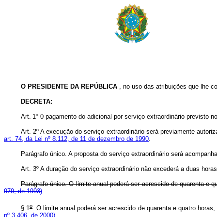
O PRESIDENTE DA REPÚBLICA
, no uso das atribuições que lhe co
DECRETA:
Art.
1º 0 pagamento do adicional por serviço extraordinário previsto n
Art. 2º A execução do serviço extraordinário será previamente autori
art. 74, da Lei nº 8.112, de 11 de dezembro de 1990
.
Parágrafo único. A proposta do serviço extraordinário será acompanh
Art. 3º A duração do serviço extraordinário não excederá a duas hora
Parágrafo único. O limite anual poderá ser acrescido de quarenta e 
979, de 1993)
o
§ 1
O limite anual poderá ser acrescido de quarenta e quatro horas,
nº 3.406, de 2000).