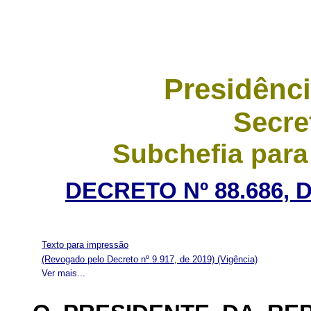
Presidênci
Secre
Subchefia para
DECRETO Nº 88.686, 
Texto para impressão
(Revogado pelo Decreto nº 9.917, de 2019)
(Vigência)
Ver mais...