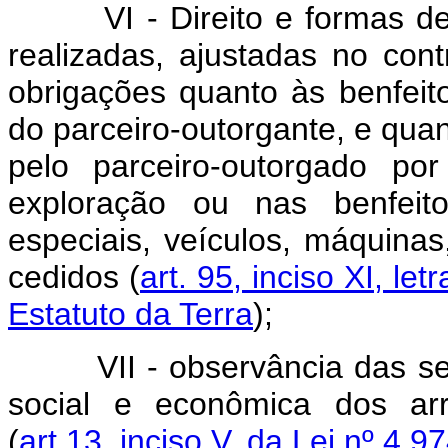
VI - Direito e formas de i
realizadas, ajustadas no cont
obrigações quanto às benfeit
do parceiro-outorgante, e qua
pelo parceiro-outorgado po
exploração ou nas benfeito
especiais, veículos, máquina
cedidos (
art. 95, inciso XI, letr
Estatuto da Terra
);
VII - observância das segu
social e econômica dos arr
(
art.13, inciso V, da Lei nº 4.9