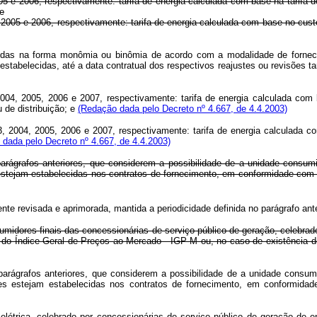
 2006, respectivamente: tarifa de energia calculada com base na tarifa de 
e
005 e 2006, respectivamente: tarifa de energia calculada com base no custo
idas na forma monômia ou binômia de acordo com a modalidade de fornecim
stabelecidas, até a data contratual dos respectivos reajustes ou revisões ta
 2005, 2006 e 2007, respectivamente: tarifa de energia calculada com bas
de distribuição; e
(Redação dada pelo Decreto nº 4.667, de 4.4.2003)
2004, 2005, 2006 e 2007, respectivamente: tarifa de energia calculada co
dada pelo Decreto nº 4.667, de 4.4.2003)
 parágrafos anteriores, que considerem a possibilidade de a unidade cons
tejam estabelecidas nos contratos de fornecimento, em conformidade com r
nte revisada e aprimorada, mantida a periodicidade definida no parágrafo ante
umidores finais das concessionárias de serviço público de geração, celebra
 do Índice Geral de Preços ao Mercado - IGP-M ou, no caso de existência de
parágrafos anteriores, que considerem a possibilidade de a unidade consu
s estejam estabelecidas nos contratos de fornecimento, em conformidad
létrica, celebrado por concessionárias de serviço público de geração de e