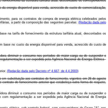
fornecimento da estrutura tarifária atual, descontados os correspondentes
 da energia disponível para venda, acrescido do custo de comercialização,
ento, para os contratos de compra de energia elétrica celebrados pelos
rifárias, a partir da composição das seguintes parcelas:
(Redação dada pelo
e na tarifa de fornecimento da estrutura tarifária atual, descontados os
m base no custo da energia disponível para venda, acrescido do custo de
umidora diminuir o consumo nos períodos de maior carga ou de suspender o
egulamentação a ser expedida pela Agência Nacional de Energia Elétrica -
rior.
(Redação dada pelo Decreto nº 4.667, de 4.4.2003)
do em substituição aos contratos de fornecimento, vigentes em 26 de agosto
 contrato de fornecimento anterior que estabeleça outra forma de reajuste,
midora diminuir o consumo nos períodos de maior carga ou de suspender o
e com regulamentação a ser expedida pela Agência Nacional de Energia
nergia elétrica, sob controle federal, com consumidores do Grupo "A", nos