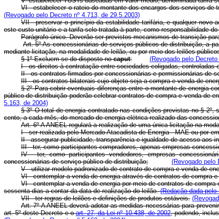
V- estabelecer TUSTs baseadas em valor médio, denominada tarifa se
VI - estabelecer o rateio do montante dos encargos dos serviços de
(Revogado pelo Decreto nº 4.713, de 29.5.2003)
VII - preservar o princípio da estabilidade tarifária, e qualquer novo
este custo unitário e a tarifa selo tratada à parte, como responsabilidade d
Parágrafo único. Deverão ser previstos mecanismos de transição para
Art. 5º As concessionárias de serviços públicos de distribuição, a p
mediante licitação, na modalidade de leilão, ou por meio dos leilões públic
§ 1º Excluem-se do disposto no
caput
:
(Revogado pelo Decreto 
I - os direitos à contratação entre sociedades coligadas, controlada
II - os contratos firmados por concessionárias e permissionárias de s
III - os contratos bilaterais cujo objeto seja a compra e venda de ener
§ 2º Para cobrir eventuais diferenças entre o montante de energia co
público de distribuição poderão celebrar contratos de compra e venda de ene
5.163, de 2004)
§ 3º O total de energia contratado nas condições previstas no § 2º
cento, a cada mês, do mercado de energia elétrica realizado das concessio
Art. 6º A ANEEL regulará a realização de uma única licitação na modal
I - ser realizada pelo Mercado Atacadista de Energia - MAE ou por em
II - assegurar publicidade, transparência e igualdade de acesso aos i
III - ter, como participantes compradores, apenas empresas concessio
IV - ter, como participantes vendedores, empresas concessionár
concessionárias de serviço público de distribuição;
(Revogado pelo 
V - utilizar modelo padronizado de contrato de compra e venda de en
VI - contemplar a venda de energia através de contratos de compra e
VI - contemplar a venda de energia por meio de contratos de compra 
sessenta dias a contar da data de realização do leilão.
(Redação dada pelo 
VII - ter regras de leilões e definições de produtos estáveis.
(Revogado
Art. 7º A ANEEL deverá adotar as medidas necessárias para prevenir 
art. 5º deste Decreto e o
art. 27, da Lei nº 10.438, de 2002
, podendo, inclu