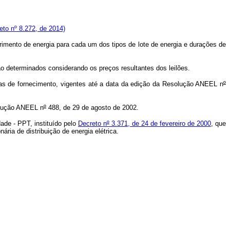
to nº 8.272, de 2014)
imento de energia para cada um dos tipos de lote de energia e durações de
ão determinados considerando os preços resultantes dos leilões.
ifas de fornecimento, vigentes até a data da edição da Resolução ANEEL n
º
olução ANEEL n
º
488, de 29 de agosto de 2002.
dade - PPT, instituído pelo
Decreto n
º
3.371, de 24 de fevereiro de 2000
, que
ria de distribuição de energia elétrica.