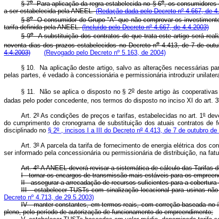
o
o
§ 7
Para aplicação da regra estabelecida no § 6
, os consumidores 
a ser estabelecida pela ANEEL.
(Redação dada pelo Decreto nº 4.667, de 4
o
§ 8
O consumidor do Grupo "A" que não comprovar os investimentos 
tarifa definida pela ANEEL.
(Incluído pelo Decreto nº 4.667, de 4.4.2003)
o
§ 9
A substituição dos contratos de que trata este artigo será rea
o
noventa dias dos prazos estabelecidos no Decreto n
4.413, de 7 de outu
4.4.2003)
(Revogado pelo Decreto nº 5.163, de 2004)
§ 10. Na aplicação deste artigo, salvo as alterações necessárias pa
pelas partes, é vedado à concessionária e permissionária introduzir unilat
o
§ 11. Não se aplica o disposto no § 2
deste artigo às cooperativa
dadas pelo poder concedente, nos termos do disposto no inciso XI do art. 3
Art. 2
º
As condições de preços e tarifas, estabelecidas no art. 1
º
deve
do cumprimento do cronograma de substituição dos atuais contratos de fo
disciplinado no
§ 2
º
, incisos I a III do Decreto n
º
4.413, de 7 de outubro de
Art. 3
º
A parcela da tarifa de fornecimento de energia elétrica dos co
ser informado pela concessionária ou permissionária de distribuição, na fatur
Art. 4º A ANEEL deverá revisar a sistemática de cálculo das Tarifas
I - tornar os encargos de transmissão mais estáveis para os empreen
II - assegurar a arrecadação de recursos suficientes para a cobertur
III - estabelecer TUSTs com sinalização locacional para usinas não
Decreto nº 4.713, de 29.5.2003)
IV - manter constantes, em termos reais, com correção baseada no í
pleno, pelo período de autorização de funcionamento do empreendimento;