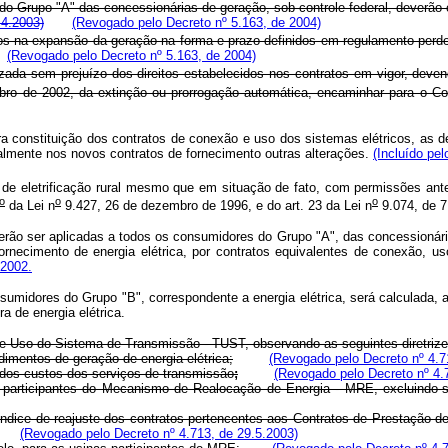
do Grupo "A" das concessionárias de geração, sob controle federal, deverão
.4.2003)
(Revogado pelo Decreto nº 5.163, de 2004)
na expansão da geração na forma e prazo definidos em regulamento perderá 
(Revogado pelo Decreto nº 5.163, de 2004)
lizada sem prejuízo dos direitos estabelecidos nos contratos em vigor, de
bro de 2002, da extinção ou prorrogação automática, encaminhar para o C
ra constituição dos contratos de conexão e uso dos sistemas elétricos, as d
eralmente nos novos contratos de fornecimento outras alterações.
(Incluído pel
s de eletrificação rural mesmo que em situação de fato, com permissões an
o
o
o
da Lei n
9.427, 26 de dezembro de 1996, e do art. 23 da Lei n
9.074, de 7
rão ser aplicadas a todos os consumidores do Grupo "A", das concessionária
rnecimento de energia elétrica, por contratos equivalentes de conexão, u
 2002.
nsumidores do Grupo "B", correspondente a energia elétrica, será calculada, a
a de energia elétrica.
 de Uso do Sistema de Transmissão - TUST, observando as seguintes diretrize
dimentos de geração de energia elétrica;
(Revogado pelo Decreto nº 4.7
a dos custos dos serviços de transmissão
;
(Revogado pelo Decreto nº 4.
 participantes do Mecanismo de Realocação de Energia - MRE, excluindo-se 
ndice de reajuste dos contratos pertencentes aos Contratos de Prestação d
(Revogado pelo Decreto nº 4.713, de 29.5.2003)