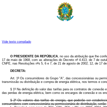
Vide texto compilado
O PRESIDENTE DA REPÚBLICA
, no uso da atribuição que lhe confe
17 de maio de 1968, com as alterações do Decreto n
º
4.413, de 7 de outu
CNPE, nas Resoluções n
º
s 5, 6 e 7, de 21 de agosto de 2002; 12, de 17 
DECRETA:
Art. 1
º
Os consumidores do Grupo "A", das concessionárias ou permissi
transmissão ou distribuição e compra de energia elétrica, nos termos e co
§ 1
º
Na definição do valor das tarifas para os contratos de conexão e
das perdas de energia elétrica, bem como os encargos de conexão e os en
§ 2º Os valores das tarifas de energia, que poderão ser estabele
consumidores com concessionária ou permissionária de distribuição, serão es