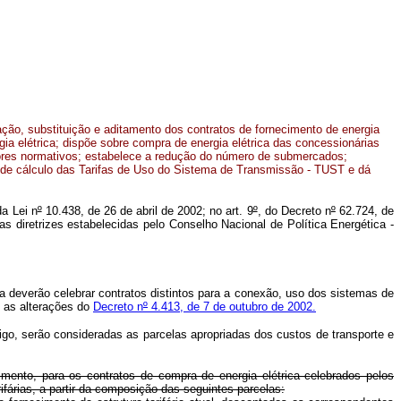
ção, substituição e aditamento dos contratos de fornecimento de energia
rgia elétrica; dispõe sobre compra de energia elétrica das concessionárias
alores normativos; estabelece a redução do número de submercados;
a de cálculo das Tarifas de Uso do Sistema de Transmissão - TUST e dá
da Lei n
º
10.438, de 26 de abril de 2002; no art. 9
º
, do Decreto n
º
62.724, de
 diretrizes estabelecidas pelo Conselho Nacional de Política Energética -
a deverão celebrar contratos distintos para a conexão, uso dos sistemas de
 as alterações do
Decreto n
º
4.413, de 7 de outubro de 2002.
tigo, serão consideradas as parcelas apropriadas dos custos de transporte e
mento, para os contratos de compra de energia elétrica celebrados pelos
ifárias, a partir da composição das seguintes parcelas: