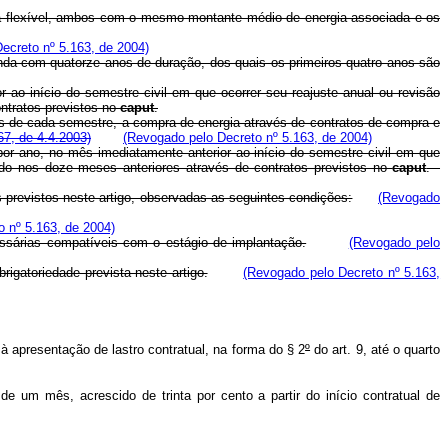
rgia flexível, ambos com o mesmo montante médio de energia associada e os
ecreto nº 5.163, de 2004)
enda com quatorze anos de duração, dos quais os primeiros quatro anos são
r ao início do semestre civil em que ocorrer seu reajuste anual ou revisão
ontratos previstos no
caput
.
 mês de cada semestre, a compra de energia através de contratos de compra e
67, de 4.4.2003)
(Revogado pelo Decreto nº 5.163, de 2004)
por ano, no mês imediatamente anterior ao início do semestre civil em que
cado nos doze meses anteriores através de contratos previstos no
caput
.
previstos neste artigo, observadas as seguintes condições:
(Revogado
 nº 5.163, de 2004)
essárias compatíveis com o estágio de implantação.
(Revogado pelo
igatoriedade prevista neste artigo.
(Revogado pelo Decreto nº 5.163,
à apresentação de lastro contratual, na forma do § 2
º
do art. 9, até o quarto
um mês, acrescido de trinta por cento a partir do início contratual de