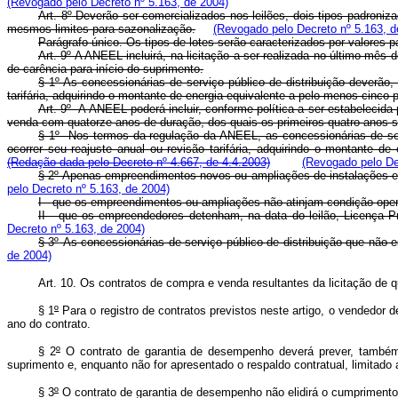
(Revogado pelo Decreto nº 5.163, de 2004)
Art. 8º
Deverão ser comercializados nos leilões, dois tipos padroni
mesmos limites para sazonalização.
(Revogado pelo Decreto nº 5.163, d
Parágrafo único. Os tipos de lotes serão caracterizados por valores
Art. 9º A ANEEL incluirá, na licitação a ser realizada no último mê
de carência para início do suprimento.
§ 1º As concessionárias de serviço público de distribuição deverão,
tarifária, adquirindo o montante de energia equivalente a pelo menos cinco
Art. 9º A ANEEL poderá incluir, conforme política a ser estabelecida
venda com quatorze anos de duração, dos quais os primeiros quatro anos s
§ 1º Nos termos da regulação da ANEEL, as concessionárias de servi
ocorrer seu reajuste anual ou revisão tarifária, adquirindo o montante 
(Redação dada pelo Decreto nº 4.667, de 4.4.2003)
(Revogado pelo De
§ 2º Apenas empreendimentos novos ou ampliações de instalações ex
pelo Decreto nº 5.163, de 2004)
I - que os empreendimentos ou ampliações não atinjam condição opera
II - que os empreendedores detenham, na data do leilão, Licença 
Decreto nº 5.163, de 2004)
§ 3º
As concessionárias de serviço público de distribuição que não e
de 2004)
Art. 10. Os contratos de compra e venda resultantes da licitação de qu
§ 1
º
Para o registro de contratos previstos neste artigo, o vendedor
ano do contrato.
§ 2
º
O contrato de garantia de desempenho deverá prever, também, 
suprimento e, enquanto não for apresentado o respaldo contratual, limitad
§ 3
º
O contrato de garantia de desempenho não elidirá o cumprimento