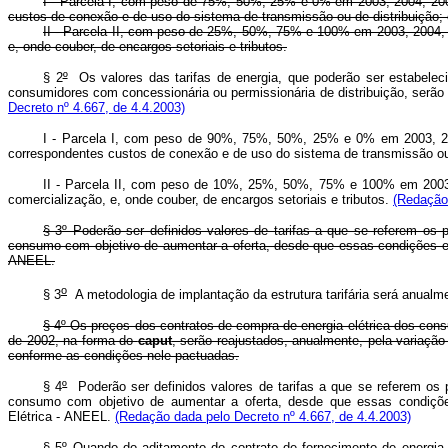
I - Parcela I, com peso de 75%, 50%, 25% e 0% em 2003, 2004, 2005 e
custos de conexão e de uso do sistema de transmissão ou de distribuição; 
II - Parcela II, com peso de 25%, 50%, 75% e 100% em 2003, 2004, 2
e, onde couber, de encargos setoriais e tributos.
§ 2
º
Os valores das tarifas de energia, que poderão ser estabelec
consumidores com concessionária ou permissionária de distribuição, serão e
Decreto nº 4.667, de 4.4.2003)
I - Parcela I, com peso de 90%, 75%, 50%, 25% e 0% em 2003, 2004,
correspondentes custos de conexão e de uso do sistema de transmissão ou 
II - Parcela II, com peso de 10%, 25%, 50%, 75% e 100% em 2003, 
comercialização, e, onde couber, de encargos setoriais e tributos.
(Redação 
§ 3º Poderão ser definidos valores de tarifas a que se referem os
consumo com objetivo de aumentar a oferta, desde que essas condições es
ANEEL.
o
§ 3
A metodologia de implantação da estrutura tarifária será anualme
§ 4º Os preços dos contratos de compra de energia elétrica dos cons
de 2002, na forma do
caput
, serão reajustados, anualmente, pela variação
conforme as condições nele pactuadas.
§ 4
º
Poderão ser definidos valores de tarifas a que se referem os 
consumo com objetivo de aumentar a oferta, desde que essas condiçõe
Elétrica - ANEEL.
(Redação dada pelo Decreto nº 4.667, de 4.4.2003)
§ 5º Quando do aditamento do contrato de fornecimento de energia e