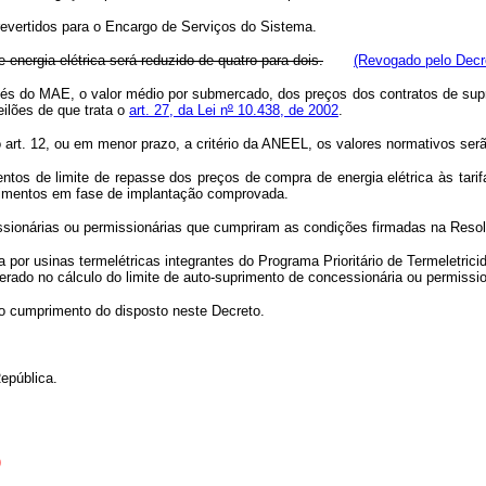
evertidos para o Encargo de Serviços do Sistema.
 energia elétrica será reduzido de quatro para dois.
(Revogado pelo Decre
vés do MAE, o valor médio por submercado, dos preços dos contratos de supr
ilões de que trata o
art. 27, da Lei n
º
10.438, de 2002
.
o art. 12, ou em menor prazo, a critério da ANEEL, os valores normativos ser
entos de limite de repasse dos preços de compra de energia elétrica às tar
dimentos em fase de implantação comprovada.
essionárias ou permissionárias que cumpriram as condições firmadas na Res
por usinas termelétricas integrantes do Programa Prioritário de Termeletrici
ado no cálculo do limite de auto-suprimento de concessionária ou permissioná
o cumprimento do disposto neste Decreto.
epública.
)