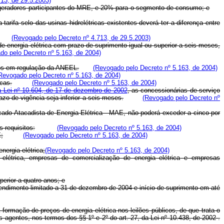
13, de 29.5.2003)
os geradores participantes do MRE, e 20% para o segmento de consumo; e
 tarifa selo das usinas hidrelétricas existentes deverá ter a diferença entre
(Revogado pelo Decreto nº 4.713, de 29.5.2003)
 de energia elétrica com prazo de suprimento igual ou superior a seis meses,
do pelo Decreto nº 5.163, de 2004)
idos em regulação da ANEEL.
(Revogado pelo Decreto nº 5.163, de 2004)
Revogado pelo Decreto nº 5.163, de 2004)
icas.
(Revogado pelo Decreto nº 5.163, de 2004)
da Lei nº 10.604, de 17 de dezembro de 2002
, as concessionárias de serviço
azo de vigência seja inferior a seis meses.
(Revogado pelo Decreto nº
cado Atacadista de Energia Elétrica - MAE, não poderá exceder a cinco por
s requisitos:
(Revogado pelo Decreto nº 5.163, de 2004)
E;
(Revogado pelo Decreto nº 5.163, de 2004)
nergia elétrica;
(Revogado pelo Decreto nº 5.163, de 2004)
 elétrica, empresas de comercialização de energia elétrica e empresas
erior a quatro anos; e
endimento limitado a 31 de dezembro de 2004 e início de suprimento em até
ormação de preços de energia elétrica nos leilões públicos, de que trata o
 agentes, nos termos dos §§ 1º e 2º do art. 27, da Lei nº 10.438, de 2002 .