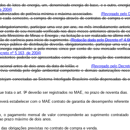
zados de lotes de energia, um, denominado energia de base, e o outro, ene
e 2004)
 padronizados de potência mínima e máxima associados.
(Revogado pelo D
s de cada semestre, a compra de energia através de contratos de compra e v
 obrigatoriamente, participar uma vez por ano, no mês imediatamente anterio
 por cento de seu mercado verificado nos doze meses anteriores através de c
 pelo Ministério de Minas e Energia , na licitação a ser realizada no último
ão de carência para início do suprimento.
(Redação dada pelo Decreto nº 4.6
ço público de distribuição deverão, obrigatoriamente, participar uma vez 
de energia equivalente a pelo menos cinco por cento de seu mercado verifi
creto nº 5.163, de 2004)
istentes poderão ser apresentados como respaldo de geração dos contratos 
cional antes de dois anos da data do leilão; e
(Revogado pelo Decreto
Prévia emitida pelo órgão ambiental competente e demais autorizações nec
stejam conectadas ao Sistema Interligado Brasileiro estão dispensadas da obr
e trata o art. 9
º
deverão ser registrados no MAE, no prazo de noventa dias.
 deverá estabelecer com o MAE contrato de garantia de desempenho referente 
o pagamento mensal de valor correspondente ao suprimento contratado de 
o ao prazo máximo de dois anos.
 das obrigações previstas no contrato de compra e venda.