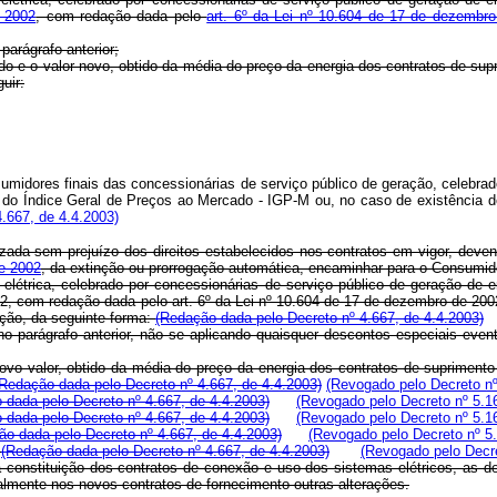
e 2002
, com redação dada pelo
art. 6º da Lei nº 10.604 de 17 de dezembr
 parágrafo anterior;
gido e o valor novo, obtido da média do preço da energia dos contratos de su
uir:
midores finais das concessionárias de serviço público de geração, celebrad
 do Índice Geral de Preços ao Mercado - IGP-M ou, no caso de existência de
.667, de 4.4.2003)
ealizada sem prejuízo dos direitos estabelecidos nos contratos em vigor, d
de 2002
, da extinção ou prorrogação automática, encaminhar para o Consumido
létrica, celebrado por concessionárias de serviço público de geração de e
 2002, com redação dada pelo art. 6º da Lei nº 10.604 de 17 de dezembro de 20
sição, da seguinte forma:
(Redação dada pelo Decreto nº 4.667, de 4.4.2003)
da no parágrafo anterior, não se aplicando quaisquer descontos especiais ev
 novo valor, obtido da média do preço da energia dos contratos de suprimento
(Redação dada pelo Decreto nº 4.667, de 4.4.2003)
(Revogado pelo Decreto nº
 dada pelo Decreto nº 4.667, de 4.4.2003)
(Revogado pelo Decreto nº 5.1
 dada pelo Decreto nº 4.667, de 4.4.2003)
(Revogado pelo Decreto nº 5.1
ão dada pelo Decreto nº 4.667, de 4.4.2003)
(Revogado pelo Decreto nº 5
.
(Redação dada pelo Decreto nº 4.667, de 4.4.2003)
(Revogado pelo Decre
a constituição dos contratos de conexão e uso dos sistemas elétricos, as d
ralmente nos novos contratos de fornecimento outras alterações.