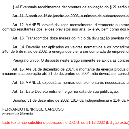
§ 4
º
Eventuais recebimentos decorrentes da aplicação do § 2
º
serão r
Art. 11. A partir de 1º de janeiro de 2003, o número de submercados de
Art. 12. A ANEEL deverá divulgar, mensalmente, diretamente ou atra
contrato resultantes dos leilões previstos nos arts. 6
º
e 9
º
, bem como dos le
Art. 13. Transcorridos doze meses do início da divulgação prevista n
Art. 14. Deverão ser aplicados os valores normativos e os procedim
248, de 6 de maio de 2002, à energia que vier a ser comprada de empreen
Parágrafo único. O disposto neste artigo somente se aplica às conc
Art. 15. Até 31 de dezembro de 2014, o montante da energia produzida 
iniciarem sua operação até 31 de dezembro de 2004, não deverá ser consider
Art. 16. A ANEEL expedirá as normas complementares necessárias a
Art. 17. Este Decreto entra em vigor na data de sua publicação.
Brasília, 31 de dezembro de 2002; 181
º
da Independência e 114
º
da R
FERNANDO HENRIQUE CARDOSO
Francisco Gomide
Este texto não substitui o publicado no D.O.U. de 31.12.2002 (Edição extra