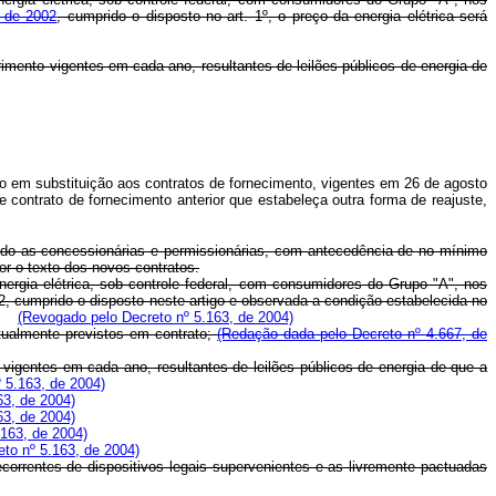
o de 2002
, cumprido o disposto no art. 1º, o preço da energia elétrica será
primento vigentes em cada ano, resultantes de leilões públicos de energia de
o em substituição aos contratos de fornecimento, vigentes em 26 de agosto
 contrato de fornecimento anterior que estabeleça outra forma de reajuste,
evendo as concessionárias e permissionárias, com antecedência de no mínimo
r o texto dos novos contratos.
nergia elétrica, sob controle federal, com consumidores do Grupo "A", nos
02, cumprido o disposto neste artigo e observada a condição estabelecida no
(Revogado pelo Decreto nº 5.163, de 2004)
entualmente previstos em contrato;
(Redação dada pelo Decreto nº 4.667, de
 vigentes em cada ano, resultantes de leilões públicos de energia de que a
 5.163, de 2004)
63, de 2004)
63, de 2004)
.163, de 2004)
to nº 5.163, de 2004)
ecorrentes de dispositivos legais supervenientes e as livremente pactuadas