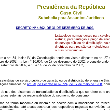
Presidência da República
Casa Civil
Subchefia para Assuntos Jurídicos
DECRETO Nº 4.562, DE 31 DE DEZEMBRO DE 2002.
Estabelece normas gerais para celebra
elétrica; para tarifação e preço de ene
de serviço público de distribuição; v
diretrizes para revisão da metodologi
outras providências.
re o art. 84, inciso IV, da Constituição, tendo em vista o disposto no art. 27 
bro de 2002; na Lei n
º
10.604, de 17 de dezembro de 2002, e considerando as
de setembro de 2002, e 13 e 14, de 22 de novembro de 2002,
onárias de serviço público de geração ou de distribuição de energia elétric
ndições firmados no
art. 9
º
, do Decreto n
º
62.724, de 17 de maio de 1968
, com
 de uso dos sistemas de transmissão ou distribuição a que se refere este ar
cargos setoriais de responsabilidade do segmento de consumo.
cidas na forma monômia ou binômia de acordo com a modalidade de forneci
tabelecidas, até a data contratual dos respectivos reajustes ou revisões tar