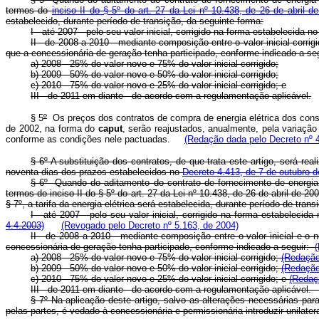
termos do
inciso II do § 5º do art. 27 da Lei nº 10.438, de 26 de abril d
estabelecido, durante período de transição, da seguinte forma:
I - até 2007 - pelo seu valor inicial, corrigido na forma estabelecida no
II - de 2008 a 2010 - mediante composição entre o valor inicial corri
que a concessionária de geração tenha participado, conforme indicado a seg
a) 2008 - 25% do valor novo e 75% do valor inicial corrigido;
b) 2009 - 50% do valor novo e 50% do valor inicial corrigido;
c) 2010 - 75% do valor novo e 25% do valor inicial corrigido; e
III - de 2011 em diante - de acordo com a regulamentação aplicável.
§ 5
º
Os preços dos contratos de compra de energia elétrica dos consu
de 2002, na forma do
caput
, serão reajustados, anualmente, pela variação
conforme as condições nele pactuadas.
(Redação dada pelo Decreto nº 4
§ 6º A substituição dos contratos, de que trata este artigo, será r
noventa dias dos prazos estabelecidos no
Decreto 4.413, de 7 de outubro 
§ 6º Quando do aditamento do contrato de fornecimento de energia e
termos do inciso II do § 5º do art. 27 da Lei nº 10.438, de 26 de abril de
§ 7º, a tarifa da energia elétrica será estabelecida, durante período de tran
I - até 2007 - pelo seu valor inicial, corrigido na forma estabeleci
4.4.2003)
(Revogado pelo Decreto nº 5.163, de 2004)
II - de 2008 a 2010 - mediante composição entre o valor inicial e o
concessionária de geração tenha participado, conforme indicado a seguir:
a) 2008 - 25% do valor novo e 75% do valor inicial corrigido;
(Redação
b) 2009 - 50% do valor novo e 50% do valor inicial corrigido;
(Redação
c) 2010 - 75% do valor novo e 25% do valor inicial corrigido; e
(Redaç
III - de 2011 em diante - de acordo com a regulamentação aplicável
§ 7º Na aplicação deste artigo, salvo as alterações necessárias par
pelas partes, é vedado à concessionária e permissionária introduzir unilate