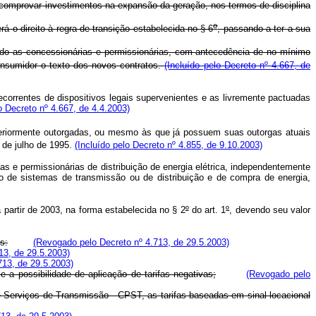
 comprovar investimentos na expansão da geração, nos termos de disciplina
o
o direito à regra de transição estabelecida no § 6
, passando a ter a sua
vendo as concessionárias e permissionárias, com antecedência de no mínimo
onsumidor o texto dos novos contratos.
(Incluído pelo Decreto nº 4.667, de
ecorrentes de dispositivos legais supervenientes e as livremente pactuadas
o Decreto nº 4.667, de 4.4.2003)
teriormente outorgadas, ou mesmo às que já possuem suas outorgas atuais
 de julho de 1995.
(Incluído pelo Decreto nº 4.855, de 9.10.2003)
s e permissionárias de distribuição de energia elétrica, independentemente
so de sistemas de transmissão ou de distribuição e de compra de energia,
 partir de 2003, na forma estabelecida no § 2
º
do art. 1
º
, devendo seu valor
s:
(Revogado pelo Decreto nº 4.713, de 29.5.2003)
13, de 29.5.2003)
713, de 29.5.2003)
a possibilidade de aplicação de tarifas negativas;
(Revogado pelo
e Serviços de Transmissão - CPST, as tarifas baseadas em sinal locacional