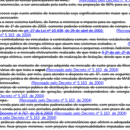
lo, para as usinas participantes do MRE;
(Revogado pelo Decreto nº 4.7
 transmissão, a ser arrecadado pela tarifa selo, na proporção de 80% para 
 acesso cujo custo unitário de transmissão seja significativamente maior que a
o acessante.
 o novo sistema tarifário, de forma a minimizar o impacto para os agentes.
artir de 1º de janeiro de 2003, somente poderão celebrar contratos de compra
os previstos no
art. 27 da Lei nº 10.438, de 26 de abril de 2002.
(Revoga
nº 5.163, de 2004)
s e controladoras ou vinculadas à controladora comum, nos limites estabelec
erviço público de energia elétrica que atuem nos sistemas isolados; e
(
gia produzida por fontes eólica, solar, biomassa e pequenas centrais hidrelétr
ntratada e o mercado efetivamente realizado, de que trata o
§ 2º do art. 2º 
rgia elétrica, sem obrigatoriedade de realização de licitação, desde que o pr
, somado ao montante de energia adquirida no mercado de curto prazo do Mer
nárias de que trata o
caput
.
(Revogado pelo Decreto nº 5.163, de 2004)
idade de leilão, por mês, para atender o disposto no art. 5º, com os seguinte
presa jurídica de direito privado não vinculada diretamente a agentes do MA
nteressados;
(Revogado pelo Decreto nº 5.163, de 2004)
nárias de serviço público de distribuição e empresas de comercialização de e
ias de serviço público de geração, produtores independentes de energia
Decreto nº 5.163, de 2004)
ergia;
(Revogado pelo Decreto nº 5.163, de 2004)
 venda para até seis períodos padronizados de suprimento, com prazo não sup
e venda para até seis períodos padronizados de suprimento, com prazo de at
Decreto nº 4.767, de 26.6.2003)
(Revogado pelo Decreto nº 5.163, de 2004)
 pelo Decreto nº 5.163, de 2004)
práticas abusivas ou a ocorrência de circunstâncias que afetem a adequada f
sive, fixar preços mínimos, sem prejuízo das responsabilidades imputadas aos