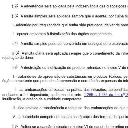
o
§ 2
A advertência será aplicada pela inobservância das disposições c
o
§ 3
A multa simples será aplicada sempre que o agente, por culpa ou
I - advertido por irregularidade que tenha sido praticada, deixar de saná
II - opuser embaraço à fiscalização dos órgãos competentes.
o
§ 4
A multa simples pode ser convertida em serviços de preservação
o
§ 5
A multa diária será aplicada sempre que o cometimento da infraç
reparação do dano.
o
§ 6
A destruição ou inutilização do produto, referidas no inciso V do
I - tratando-se de apreensão de substâncias ou produtos tóxicos, peri
órgão competente que procedeu à apreensão e correrão às expensas do infr
II - as embarcações utilizadas na prática das infrações, apreendidas 
o
confiados a fiel depositário, na forma dos arts.
1.265 a 1.282 da Lei n
3
inutilização, a critério da autoridade competente;
III - fica proibida a transferência a terceiros das embarcações de que tr
IV - a autoridade competente encaminhará cópia dos termos de que trata
o
§ 7
Aplica-se a sanção indicada no inciso VI do caput deste artigo q