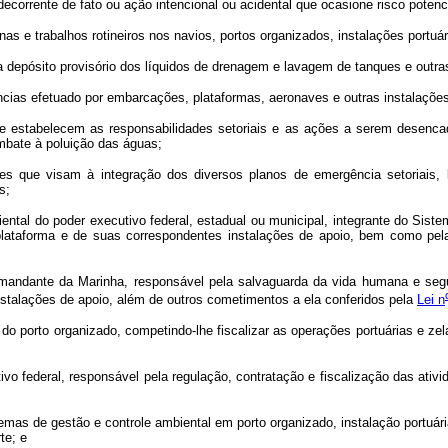
corrente de fato ou ação intencional ou acidental que ocasione risco poten
s e trabalhos rotineiros nos navios, portos organizados, instalações portuár
pósito provisório dos líquidos de drenagem e lavagem de tanques e outras
as efetuado por embarcações, plataformas, aeronaves e outras instalações,
stabelecem as responsabilidades setoriais e as ações a serem desencad
mbate à poluição das águas;
ue visam à integração dos diversos planos de emergência setoriais, 
s;
al do poder executivo federal, estadual ou municipal, integrante do Sist
 plataforma e de suas correspondentes instalações de apoio, bem como pela
dante da Marinha, responsável pela salvaguarda da vida humana e segur
nstalações de apoio, além de outros cometimentos a ela conferidos pela
Lei n
porto organizado, competindo-lhe fiscalizar as operações portuárias e zela
 federal, responsável pela regulação, contratação e fiscalização das ativid
as de gestão e controle ambiental em porto organizado, instalação portuária
te; e