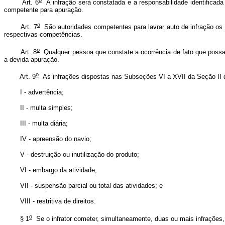
Art. 6
A infração será constatada e a responsabilidade identificad
competente para apuração.
o
Art. 7
São autoridades competentes para lavrar auto de infração os a
respectivas competências.
o
Art. 8
Qualquer pessoa que constate a ocorrência de fato que possa s
a devida apuração.
o
Art. 9
As infrações dispostas nas Subseções VI a XVII da Seção II 
I - advertência;
II - multa simples;
III - multa diária;
IV - apreensão do navio;
V - destruição ou inutilização do produto;
VI - embargo da atividade;
VII - suspensão parcial ou total das atividades; e
VIII - restritiva de direitos.
o
§ 1
Se o infrator cometer, simultaneamente, duas ou mais infrações,