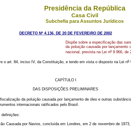
Presidência da República
Casa Civil
Subchefia para Assuntos Jurídicos
DECRETO Nº 4.136, DE 20 DE FEVEREIRO DE 2002
Dispõe sobre a especificação das sanç
da poluição causada por lançamento d
o
nacional, prevista na Lei n
9.966, de 2
o
e o art. 84, inciso IV, da Constituição, e tendo em vista o disposto na Lei n
9
CAPÍTULO I
DAS DISPOSIÇÕES PRELIMINARES
 fiscalização da poluição causada por lançamento de óleo e outras substânci
trumentos internacionais ratificados pelo Brasil.
 definições:
 Causada por Navios, concluída em Londres, em 2 de novembro de 1973, al