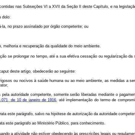
ontidas nas Subseções VI a XVII da Seção II deste Capítulo, e na legislaçã
 dolo:
-la, no prazo assinalado por órgão competente; ou
, melhoria e recuperação da qualidade do meio ambiente.
ão se prolongar no tempo, até a sua efetiva cessação ou regularização da s
 caput deste artigo, obedecerão ao seguinte:
gosos ou nocivos à saúde humana ou ao meio ambiente, as medidas a serem 
ator;
pela autoridade competente, somente serão liberadas mediante o pagamen
.071, de 10 de janeiro de 1916
, até implementação do termo de compromi
ata este parágrafo, salvo na hipótese de autorização da autoridade competen
 este parágrafo ao Ministério Público, para conhecimento.
uando a atividade não estiver obedecendo às prescrições legais ou regulamen