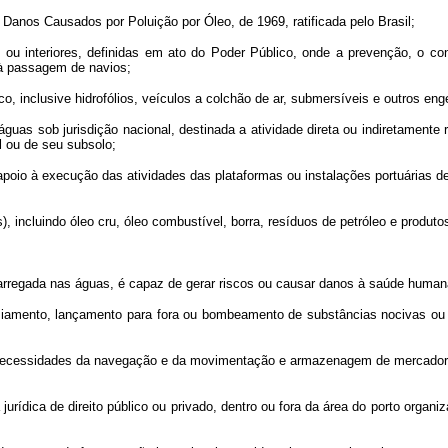
nos Causados por Poluição por Óleo, de 1969, ratificada pelo Brasil;
interiores, definidas em ato do Poder Público, onde a prevenção, o cont
 à passagem de navios;
inclusive hidrofólios, veículos a colchão de ar, submersíveis e outros eng
as sob jurisdição nacional, destinada a atividade direta ou indiretamente r
l ou de seu subsolo;
io à execução das atividades das plataformas ou instalações portuárias d
incluindo óleo cru, óleo combustível, borra, resíduos de petróleo e produtos
egada nas águas, é capaz de gerar riscos ou causar danos à saúde humana,
nto, lançamento para fora ou bombeamento de substâncias nocivas ou peri
ecessidades da navegação e da movimentação e armazenagem de mercadorias,
urídica de direito público ou privado, dentro ou fora da área do porto org