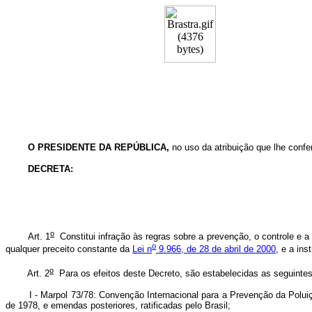
O PRESIDENTE DA REPÚBLICA,
no uso da atribuição que lhe confer
DECRETA:
o
Art. 1
Constitui infração às regras sobre a prevenção, o controle e a
o
qualquer preceito constante da
Lei n
9.966, de 28 de abril de 2000
, e a ins
o
Art. 2
Para os efeitos deste Decreto, são estabelecidas as seguintes
I - Marpol 73/78: Convenção Internacional para a Prevenção da Poluição
de 1978, e emendas posteriores, ratificadas pelo Brasil;