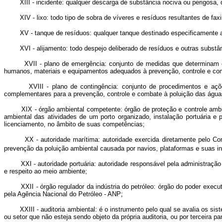
XIII - incidente: qualquer descarga de substância nociva ou perigosa, de
XIV - lixo: todo tipo de sobra de víveres e resíduos resultantes de faxina
XV - tanque de resíduos: qualquer tanque destinado especificamente a de
XVI - alijamento: todo despejo deliberado de resíduos e outras substânci
XVII - plano de emergência: conjunto de medidas que determinam e e
humanos, materiais e equipamentos adequados à prevenção, controle e co
XVIII - plano de contingência: conjunto de procedimentos e ações q
complementares para a prevenção, controle e combate à poluição das água
XIX - órgão ambiental competente: órgão de proteção e controle ambient
ambiental das atividades de um porto organizado, instalação portuária e
licenciamento, no âmbito de suas competências;
XX - autoridade marítima: autoridade exercida diretamente pelo Coman
prevenção da poluição ambiental causada por navios, plataformas e suas i
XXI - autoridade portuária: autoridade responsável pela administração do 
e respeito ao meio ambiente;
XXII - órgão regulador da indústria do petróleo: órgão do poder executivo
pela Agência Nacional do Petróleo - ANP;
XXIII - auditoria ambiental: é o instrumento pelo qual se avalia os sistem
ou setor que não esteja sendo objeto da própria auditoria, ou por terceira par