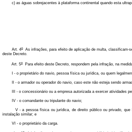
c) as águas sobrejacentes à plataforma continental quando esta ultrapa
o
Art. 4
As infrações, para efeito de aplicação de multa, classificam-
deste Decreto.
o
Art. 5
Para efeito deste Decreto, respondem pela infração, na medid
I - o proprietário do navio, pessoa física ou jurídica, ou quem legalmen
II - o armador ou operador do navio, caso este não esteja sendo armado 
III - o concessionário ou a empresa autorizada a exercer atividades perti
IV - o comandante ou tripulante do navio;
V - a pessoa física ou jurídica, de direito público ou privado, que leg
instalação similar; e
VI - o proprietário da carga.
o