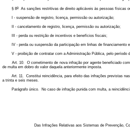
o
§ 8
As sanções restritivas de direito aplicáveis às pessoas físicas ou
I - suspensão de registro, licença, permissão ou autorização;
II - cancelamento de registro, licença, permissão ou autorização;
III - perda ou restrição de incentivos e benefícios fiscais;
IV - perda ou suspensão da participação em linhas de financiamento em 
V - proibição de contratar com a Administração Pública, pelo período de
Art. 10. O cometimento de nova infração por agente beneficiado com a c
de multa em dobro do valor daquela anteriormente imposta.
Art. 11. Constitui reincidência, para efeito das infrações previstas nas
a trinta e seis meses.
Parágrafo único. No caso de infração punida com multa, a reincidência im
Das Infrações Relativas aos Sistemas de Prevenção, Co