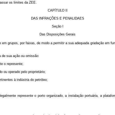
ssar os limites da ZEE.
CAPÍTULO II
DAS INFRAÇÕES E PENALIDAES
Seção I
Das Disposições Gerais
se em grupos, por faixas, de modo a permitir a sua adequada gradação em fu
a de sua ação ou omissão:
te o represente;
ou operado pelo proprietário;
nentes à indústria do petróleo;
almente represente o porto organizado, a instalação portuária, a plataform