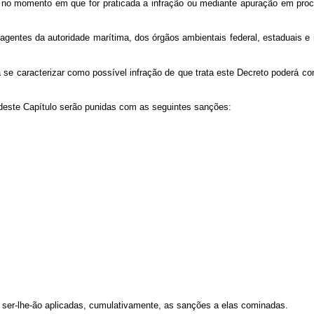
a no momento em que for praticada a infração ou mediante apuração em pro
gentes da autoridade marítima, dos órgãos ambientais federal, estaduais e m
e caracterizar como possível infração de que trata este Decreto poderá com
deste Capítulo serão punidas com as seguintes sanções:
 ser-lhe-ão aplicadas, cumulativamente, as sanções a elas cominadas.