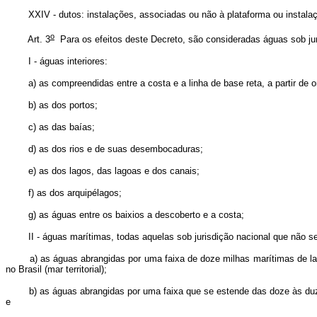
XXIV - dutos: instalações, associadas ou não à plataforma ou instalação
o
Art. 3
Para os efeitos deste Decreto, são consideradas águas sob jur
I - águas interiores:
a) as compreendidas entre a costa e a linha de base reta, a partir de on
b) as dos portos;
c) as das baías;
d) as dos rios e de suas desembocaduras;
e) as dos lagos, das lagoas e dos canais;
f) as dos arquipélagos;
g) as águas entre os baixios a descoberto e a costa;
II - águas marítimas, todas aquelas sob jurisdição nacional que não sej
a) as águas abrangidas por uma faixa de doze milhas marítimas de largura
no Brasil (mar territorial);
b) as águas abrangidas por uma faixa que se estende das doze às duzenta
e