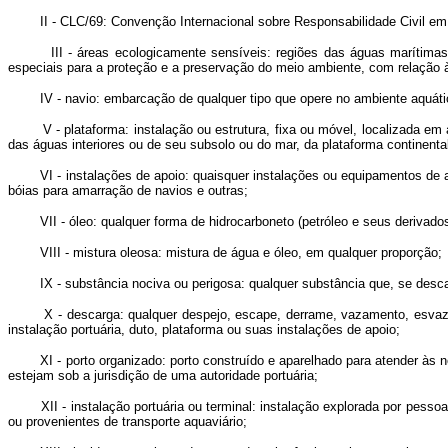
II - CLC/69: Convenção Internacional sobre Responsabilidade Civil em Da
III - áreas ecologicamente sensíveis: regiões das águas marítimas ou 
especiais para a proteção e a preservação do meio ambiente, com relação
IV - navio: embarcação de qualquer tipo que opere no ambiente aquático, 
V - plataforma: instalação ou estrutura, fixa ou móvel, localizada em águ
das águas interiores ou de seu subsolo ou do mar, da plataforma continenta
VI - instalações de apoio: quaisquer instalações ou equipamentos de apo
bóias para amarração de navios e outras;
VII - óleo: qualquer forma de hidrocarboneto (petróleo e seus derivados), 
VIII - mistura oleosa: mistura de água e óleo, em qualquer proporção;
IX - substância nociva ou perigosa: qualquer substância que, se descarr
X - descarga: qualquer despejo, escape, derrame, vazamento, esvaziame
instalação portuária, duto, plataforma ou suas instalações de apoio;
XI - porto organizado: porto construído e aparelhado para atender às n
estejam sob a jurisdição de uma autoridade portuária;
XII - instalação portuária ou terminal: instalação explorada por pessoa j
ou provenientes de transporte aquaviário;