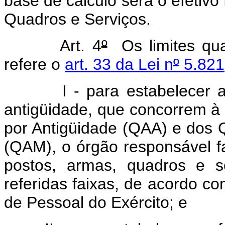
base de cálculo será o efetivo
Quadros e Serviços.
Art. 4
º
Os limites quan
refere o
art. 33 da Lei n
º
5.821
I - para estabelecer 
antigüidade, que concorrem à
por Antigüidade (QAA) e dos
(QAM), o órgão responsável fa
postos, armas, quadros e s
referidas faixas, de acordo co
de Pessoal do Exército; e