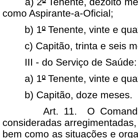
a) 2
º
Tenente, dezoito me
como Aspirante-a-Oficial;
b) 1
º
Tenente, vinte e qua
c) Capitão, trinta e seis m
III - do Serviço de Saúde:
a) 1
º
Tenente, vinte e qua
b) Capitão, doze meses.
Art. 11. O Comanda
consideradas arregimentadas, d
bem como as situações e orga