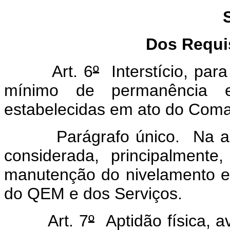
Dos Requi
Art. 6
º
Interstício, par
mínimo de permanência 
estabelecidas em ato do Coma
Parágrafo único. Na aplic
considerada, principalment
manutenção do nivelamento e
do QEM e dos Serviços.
Art. 7
º
Aptidão física, av