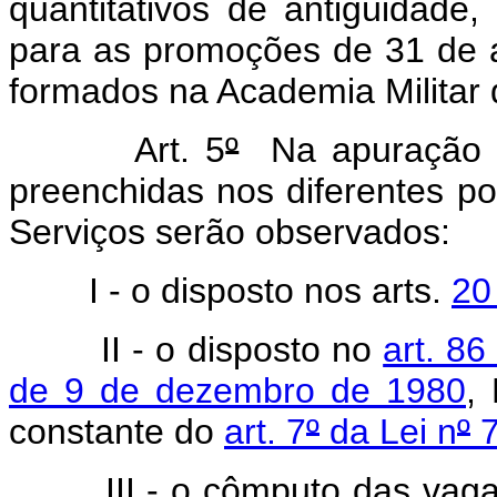
quantitativos de antigüidade
para as promoções de 31 de ag
formados na Academia Militar
Art. 5
º
Na apuração d
preenchidas nos diferentes p
Serviços serão observados:
I - o disposto nos arts.
20
II - o disposto no
art. 8
de 9 de dezembro de 1980
,
constante do
art. 7
º
da Lei n
º
7
III - o cômputo das vagas 