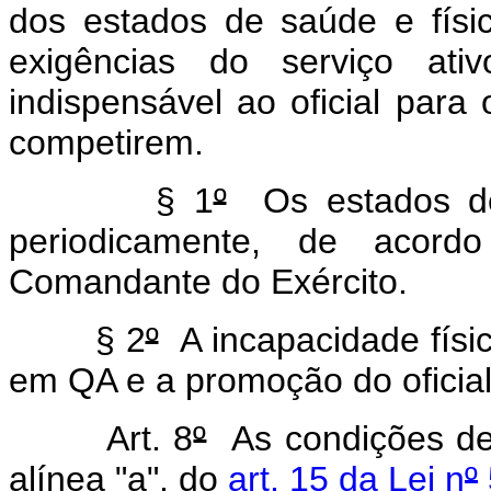
dos estados de saúde e físi
exigências do serviço ati
indispensável ao oficial par
competirem.
§ 1
º
Os estados de 
periodicamente, de acord
Comandante do Exército.
§ 2
º
A incapacidade físi
em QA e a promoção do oficial
Art. 8
º
As condições de a
alínea "a", do
art. 15 da Lei n
º