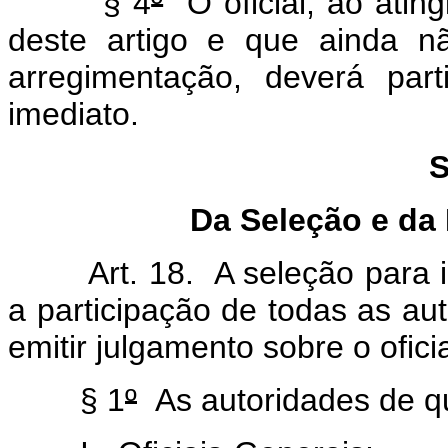
§ 4
º
O oficial, ao atingi
deste artigo e que ainda n
arregimentação, deverá par
imediato.
S
Da Seleção e da
Art. 18. A seleção para
a participação de todas as au
emitir julgamento sobre o oficia
§ 1
º
As autoridades de qu