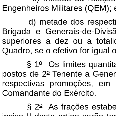
Engenheiros Militares (QEM); 
d) metade dos respect
Brigada e Generais-de-Divis
superiores a dez ou a tota
Quadro, se o efetivo for igual 
§ 1
º
Os limites quantita
postos de 2
º
Tenente a Genera
respectivas promoções, em 
Comandante do Exército.
§ 2
º
As frações estabel