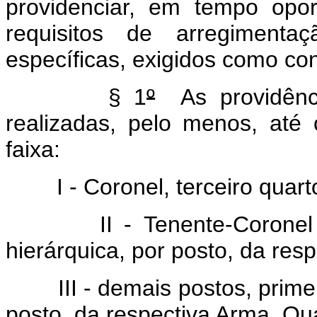
providenciar, em tempo opo
requisitos de arregiment
específicas, exigidos como co
§ 1
º
As providênci
realizadas, pelo menos, até
faixa:
I - Coronel, terceiro quarto 
II - Tenente-Coronel e M
hierárquica, por posto, da res
III - demais postos, primeir
posto, da respectiva Arma, Qu