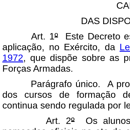
CA
DAS DISP
Art. 1
º
Este Decreto es
aplicação, no Exército, da
Le
1972
, que dispõe sobre as p
Forças Armadas.
Parágrafo único. A promoç
dos cursos de formação de 
continua sendo regulada por le
Art. 2
º
Os alunos d