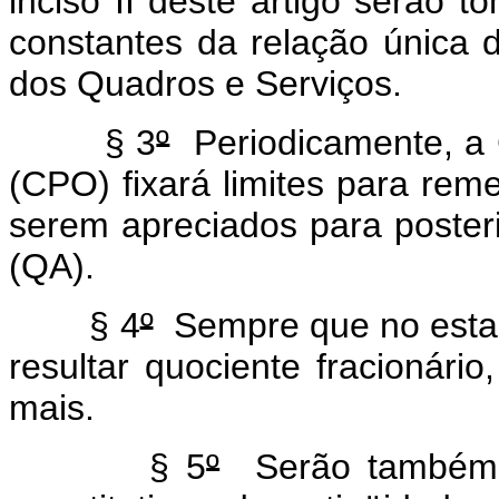
inciso II deste artigo serão 
constantes da relação únic
dos Quadros e Serviços.
§ 3
º
Periodicamente, a 
(CPO) fixará limites para rem
serem apreciados para poster
(QA).
§ 4
º
Sempre que no estabe
resultar quociente fracionário
mais.
§ 5
º
Serão também co