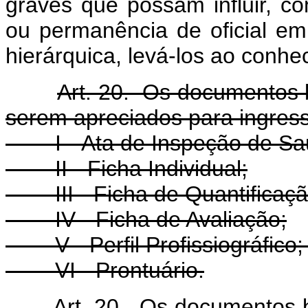
graves que possam influir, co
ou permanência de oficial em
hierárquica, levá-los ao conh
Art. 20. Os documentos b
serem apreciados para ingres
I - Ata de Inspeção de S
II - Ficha Individual;
III - Ficha de Quantificaç
IV - Ficha de Avaliação;
V - Perfil Profissiográfico;
VI - Prontuário.
Art. 20. Os documentos b