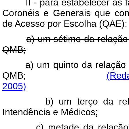
II - para estabelecer as
Coronéis e Generais que con
de Acesso por Escolha (QAE):
a) um sétimo da relação
QMB;
a) um quinto da relação
QMB;
(Reda
2005)
b) um terço da re
Intendência e Médicos;
c) metade da relaçã