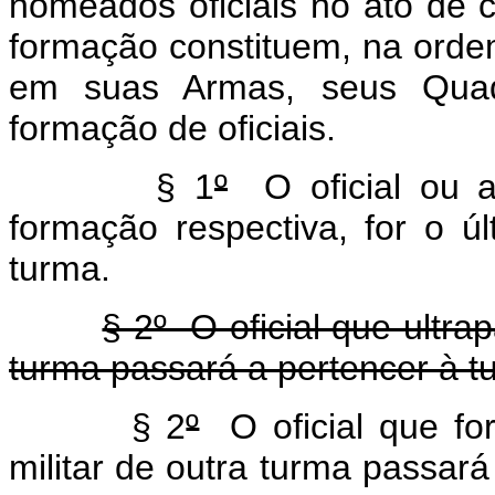
nomeados oficiais no ato de 
formação constituem, na ordem
em suas Armas, seus Quad
formação de oficiais.
§ 1
º
O oficial ou as
formação respectiva, for o úl
turma.
§ 2º O oficial que ultr
turma passará a pertencer à t
§ 2
º
O oficial que for
militar de outra turma 