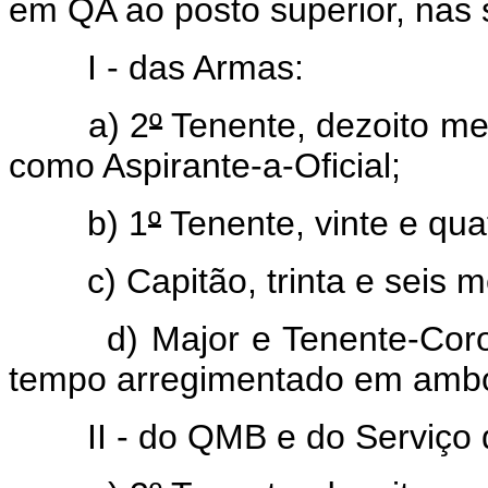
em QA ao posto superior, nas 
I - das Armas:
a) 2
º
Tenente, dezoito me
como Aspirante-a-Oficial;
b) 1
º
Tenente, vinte e qua
c) Capitão, trinta e seis m
d) Major e Tenente-Coronel
tempo arregimentado em ambo
II - do QMB e do Serviço d