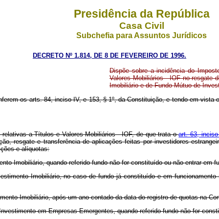
Presidência da República
Casa Civil
Subchefia para Assuntos Jurídicos
DECRETO Nº 1.814, DE 8 DE FEVEREIRO DE 1996.
Dispõe sobre a incidência do Impost
Valores Mobiliários - IOF no resgate
Imobiliário e de Fundo Mútuo de Inv
ferem os arts. 84, inciso IV, e 153, § 1º, da Constituição, e tendo em vista o
elativas a Títulos e Valores Mobiliários - IOF, de que trata o
art. 63, incis
nação, resgate e transferência de aplicações feitas por investidores estran
ções e alíquotas:
 Imobiliário, quando referido fundo não for constituído ou não entrar em f
mento Imobiliário, no caso de fundo já constituído e em funcionamento r
nto Imobiliário, após um ano contado da data do registro de quotas na Com
estimento em Empresas Emergentes, quando referido fundo não for constitu