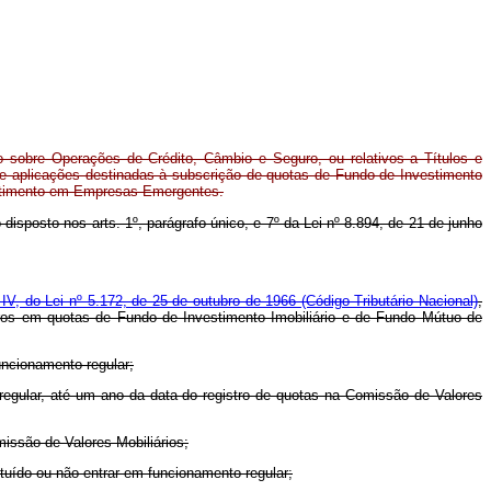
o sobre Operações de Crédito, Câmbio e Seguro, ou relativos a Títulos e
 de aplicações destinadas à subscrição de quotas de Fundo de Investimento
estimento em Empresas Emergentes.
 disposto nos arts. 1º, parágrafo único, e 7º da Lei nº 8.894, de 21 de junho
o IV, do Lei nº 5.172, de 25 de outubro de 1966 (Código Tributário Nacional)
,
geiros em quotas de Fundo de Investimento Imobiliário e de Fundo Mútuo de
uncionamento regular;
egular, até um ano da data do registro de quotas na Comissão de Valores
issão de Valores Mobiliários;
ído ou não entrar em funcionamento regular;