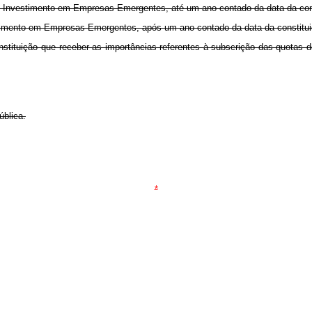
nvestimento em Empresas Emergentes, até um ano contado da data da cons
mento em Empresas Emergentes, após um ano contado da data da constitui
 instituição que receber as importâncias referentes à subscrição das quotas
blica.
*