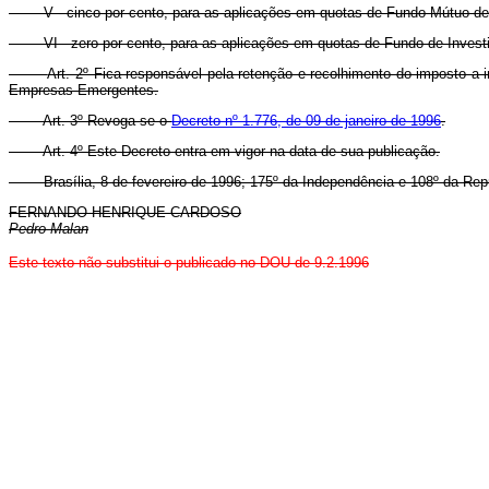
V - cinco por cento, para as aplicações em quotas de Fundo Mútuo de I
VI - zero por cento, para as aplicações em quotas de Fundo de Investi
Art. 2º Fica responsável pela retenção e recolhimento do imposto a
Empresas Emergentes.
Art. 3º Revoga-se o
Decreto nº 1.776, de 09 de janeiro de 1996
.
Art. 4º Este Decreto entra em vigor na data de sua publicação.
Brasília, 8 de fevereiro de 1996; 175º da Independência e 108º da Repú
FERNANDO HENRIQUE CARDOSO
Pedro Malan
Este texto não substitui o publicado no DOU de 9.2.1996