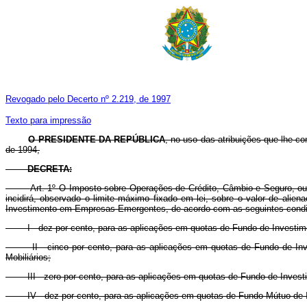
Revogado pelo Decerto nº 2.219, de 1997
Texto para impressão
O PRESIDENTE DA REPÚBLICA
, no uso das atribuições que lhe con
de 1994,
DECRETA:
Art. 1º O Imposto sobre Operações de Crédito, Câmbio e Seguro, ou r
incidirá, observado o limite máximo fixado em lei, sobre o valor de alie
Investimento em Empresas Emergentes, de acordo com as seguintes condi
I - dez por cento, para as aplicações em quotas de Fundo de Investimento
II - cinco por cento, para as aplicações em quotas de Fundo de Investi
Mobiliários;
III - zero por cento, para as aplicações em quotas de Fundo de Investime
IV - dez por cento, para as aplicações em quotas de Fundo Mútuo de Inv