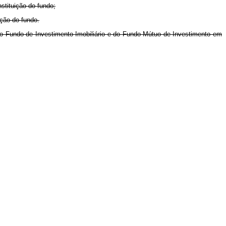
tituição do fundo;
ção do fundo.
 do Fundo de Investimento Imobiliário e do Fundo Mútuo de Investimento em