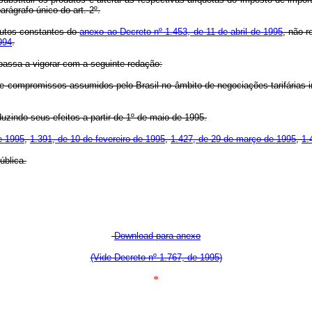
arágrafo único do art. 2º.
dutos constantes do
anexo ao Decreto nº 1.453, de 11 de abril de 1995
, não 
994
.
 passa a vigorar com a seguinte redação:
o de compromissos assumidos pelo Brasil no âmbito de negociações tarifárias
duzindo seus efeitos a partir de 1º de maio de 1995.
e 1995
,
1.391, de 10 de fevereiro de 1995
,
1.427, de 29 de março de 1995
,
1.
ública.
Download para anexo
(Vide Decreto nº 1.767, de 1995)
*