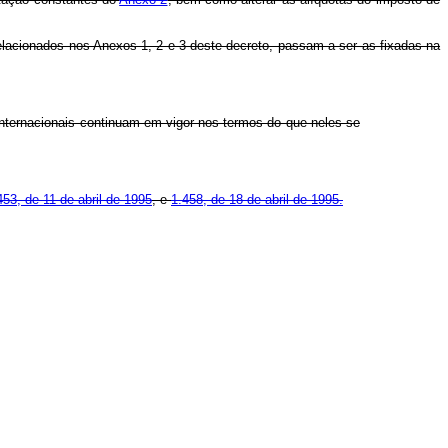
relacionados nos Anexos 1, 2 e 3 deste decreto, passam a ser as fixadas na
 internacionais continuam em vigor nos termos do que neles se
453, de 11 de abril de 1995
, e
1.458, de 18 de abril de 1995.