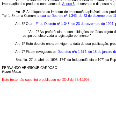
importação dos produtos constantes do
Anexo 3
, observado o disposto no p
Art. 4º As alíquotas do imposto de importação aplicáveis aos pro
Tarifa Externa Comum
anexa ao Decreto nº 1.343, de 23 de dezembro de 1
Art. 5º O
art. 2º do Decreto nº 1.343, de 23 de dezembro de 1994
,
"Art. 2º As preferências e consolidações tarifárias objet
estipulou, observada a legislação pertinente."
Art. 6º Este decreto entra em vigor na data de sua publicação, pro
Art. 7º Ficam revogados os
Decretos nºs 1.374, de 18 de janeiro d
Brasília, 27 de abril de 1995; 174° da Independência e 107° da Rep
FERNANDO HENRIQUE CARDOSO
Pedro Malan
Este texto não substitui o publicado no DOU de 28.4.1995