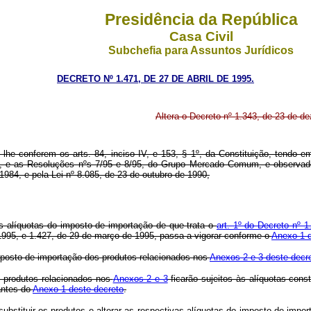
Presidência da República
Casa Civil
Subchefia para Assuntos Jurídicos
DECRETO Nº 1.471, DE 27 DE ABRIL DE 1995.
Altera o Decreto nº 1.343, de 23 de d
 lhe conferem os arts. 84, inciso IV, e 153, § 1º, da Constituição, tendo
e as Resoluções nºs 7/95 e 8/95, do Grupo Mercado Comum, e observado o
1984, e pela Lei nº 8.085, de 23 de outubro de 1990,
s alíquotas do imposto de importação de que trata o
art. 1º do Decreto nº 
 1995, e 1.427, de 29 de março de 1995, passa a vigorar conforme o
Anexo 1 d
 imposto de importação dos produtos relacionados nos
Anexos 2 e 3 deste decr
 produtos relacionados nos
Anexos 2 e 3
ficarão sujeitos às alíquotas con
antes do
Anexo 1 deste decreto
.
substituir os produtos e alterar as respectivas alíquotas do imposto de impo