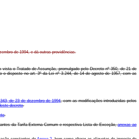
ezembro de 1994, e dá outras providências.
 em vista o Tratado de Assunção, promulgado pelo Decreto nº 350, de 21 de
 disposto no art. 3º da Lei nº 3.244, de 14 de agosto de 1957, com as
1.343, de 23 de dezembro de 1994
, com as modificações introduzidas pelos
este decreto
.
eto
.
stantes da Tarifa Externa Comum e respectiva Lista de Exceção,
anexas ao
rtação constantes do
Anexo 2
, bem como alterar as alíquotas do imposto de