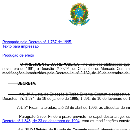
Revogado pelo Decreto nº 1.767 de 1995.
Texto para impressão
Produção de efeito
O PRESIDENTE DA REPÚBLICA
, no uso das atribuições que
novembro de 1991, a Decisão nº 22/94, do Conselho do Mercado Comum, 
modificações introduzidas pelo Decreto-Lei nº 2.162, de 19 de setembro de 
DECRETA:
Art. 1º A Lista de Exceção à Tarifa Externa Comum e respectiva
Decretos nºs 1.374, de 18 de janeiro de 1995, 1.391, de 10 de fevereiro de
Art. 2º Ficam alteradas, até 28 de abril de 1996, as alíquotas do
Parágrafo único. Findo o prazo previsto no caput deste artigo, os
Decreto nº 1.343, de 23 de dezembro de 1994
, com as modificações const
Art. 3º O Ministro de Estado da Fazenda poderá trimestralmente, 