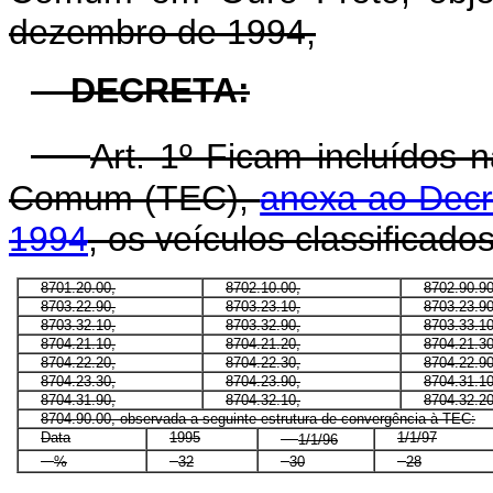
dezembro de 1994,
DECRETA:
Art. 1º Ficam incluídos 
Comum (TEC),
anexa ao Decr
1994
, os veículos classificado
8701.20.00,
8702.10.00,
8702.90.90
8703.22.90,
8703.23.10,
8703.23.90
8703.32.10,
8703.32.90,
8703.33.10
8704.21.10,
8704.21.20,
8704.21.30
8704.22.20,
8704.22.30,
8704.22.9
8704.23.30,
8704.23.90,
8704.31.10
8704.31.90,
8704.32.10,
8704.32.20
8704.90.00, observada a seguinte estrutura de convergência à TEC:
Data
1995
1/1/97
1/1/96
%
32
30
28