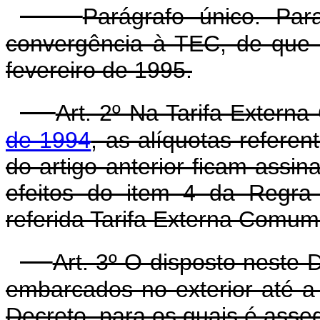
Parágrafo único. Pa
convergência à TEC, de que 
fevereiro de 1995.
Art. 2º Na Tarifa Exter
de 1994
, as alíquotas refere
do artigo anterior ficam assin
efeitos do item 4 da Regra
referida Tarifa Externa Comum
Art. 3º O disposto neste 
embarcados no exterior até a 
Decreto, para os quais é assegu