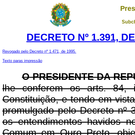
Pres
Subch
DECRETO Nº 1.391, DE
Revogado pelo Decreto nº 1.471, de 1995.
Texto paras impressão
O PRESIDENTE DA REP
lhe conferem os arts. 84, 
Constituição, e tendo em vist
promulgado pelo Decreto nº 
os entendimentos havidos n
Comum em Ouro Preto, objet