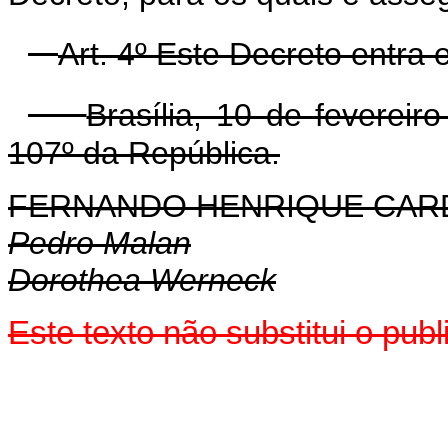
Art. 4º Este Decreto entra 
Brasília, 10 de feverei
107º da República.
FERNANDO HENRIQUE CA
Pedro Malan
Dorothea Werneck
Este texto não substitui o pu