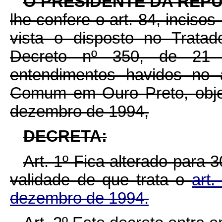
O PRESIDENTE DA REP
lhe confere o art. 84, incisos
vista o disposto no Trata
Decreto nº 350, de 21
entendimentos havidos no
Comum em Ouro Preto, obje
dezembro de 1994,
DECRETA:
Art. 1º Fica alterado para 3
validade de que trata o
art
dezembro de 1994.