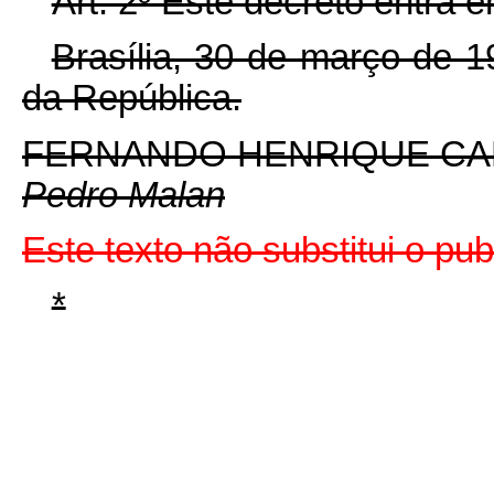
Art. 2º Este decreto entra 
Brasília, 30 de março de 
da República.
FERNANDO HENRIQUE C
Pedro Malan
Este texto não substitui o p
*