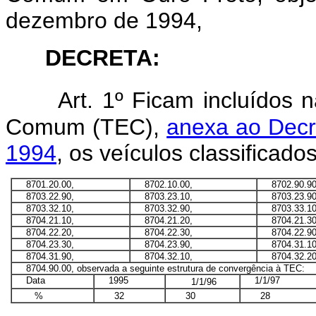
dezembro de 1994,
DECRETA:
Art. 1º Ficam incluídos 
Comum (TEC),
anexa ao Decr
1994
, os veículos classificado
8701.20.00,
8702.10.00,
8702.90.90
8703.22.90,
8703.23.10,
8703.23.90
8703.32.10,
8703.32.90,
8703.33.10
8704.21.10,
8704.21.20,
8704.21.30
8704.22.20,
8704.22.30,
8704.22.9
8704.23.30,
8704.23.90,
8704.31.10
8704.31.90,
8704.32.10,
8704.32.20
8704.90.00, observada a seguinte estrutura de convergência à TEC:
Data
1995
1/1/97
1/1/96
%
32
30
28