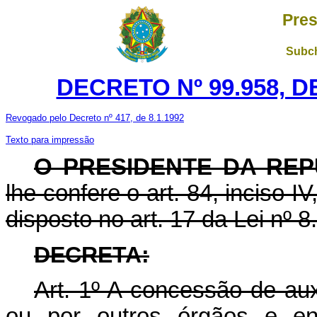
Pres
Subch
DECRETO Nº 99.958, D
Revogado pelo Decreto nº 417, de 8.1.1992
Texto para impressão
O PRESIDENTE DA REP
lhe confere o art. 84, inciso I
disposto no art. 17 da Lei nº 8
DECRETA:
Art. 1º A concessão de aux
ou por outros órgãos e ent