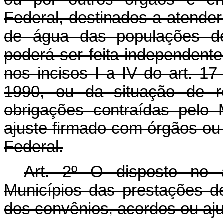
Federal, destinados a atende
de água das populações de 
poderá ser feita independen
nos incisos I a IV do art. 17
1990, ou da situação de r
obrigações contraídas pelo
ajuste firmado com órgãos ou
Federal.
Art. 2º O disposto no a
Municípios das prestações d
dos convênios, acordos ou aju