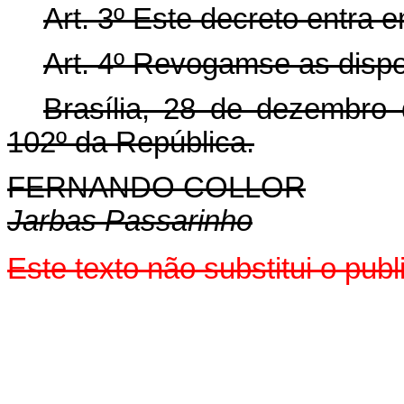
Art. 3º Este decreto entra 
Art. 4º Revogam­se as disp
Brasília, 28 de dezembro
102º da República.
FERNANDO COLLOR
Jarbas Passarinho
Este texto não substitui o pu