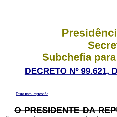
Presidênci
Secre
Subchefia para
DECRETO Nº 99.621, 
Texto para impressão
O PRESIDENTE DA REP