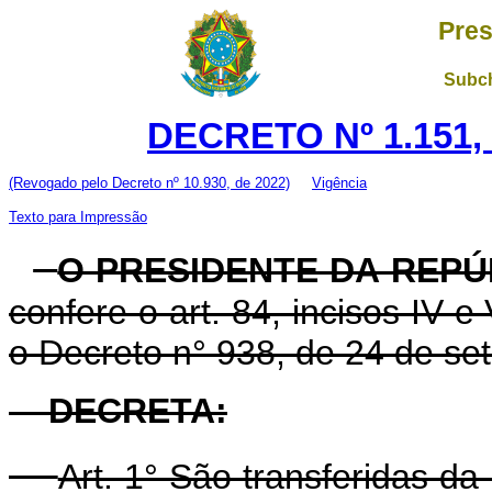
Pres
Subch
DECRETO Nº 1.151,
(Revogado pelo Decreto nº 10.930, de 2022)
Vigência
Texto para Impressão
O PRESIDENTE DA REPÚ
confere o art. 84, incisos IV e
o Decreto n° 938, de 24 de se
DECRETA:
Art. 1° São transferidas da