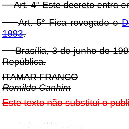
Art. 4° Este decreto entra 
Art. 5° Fica revogado o
D
1993
.
Brasília, 3 de junho de 19
República.
ITAMAR FRANCO
Romildo Canhim
Este texto não substitui o pub