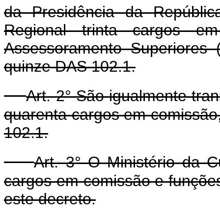
da Presidência da Repúblic
Regional trinta cargos e
Assessoramento Superiores 
quinze DAS 102.1.
Art. 2° São igualmente tran
quarenta cargos em comissão,
102.1.
Art. 3° O Ministério da C
cargos em comissão e funções
este decreto.