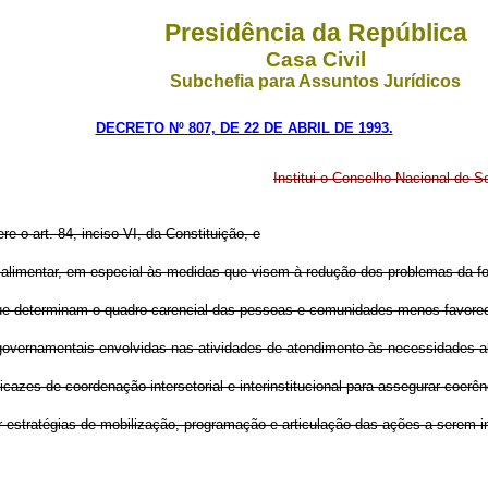
Presidência da República
Casa Civil
Subchefia para Assuntos Jurídicos
DECRETO Nº 807, DE 22 DE ABRIL DE 1993.
Institui o Conselho Nacional de 
re o art. 84, inciso VI, da Constituição, e
ça alimentar, em especial às medidas que visem à redução dos problemas da 
que determinam o quadro carencial das pessoas e comunidades menos favore
-governamentais envolvidas nas atividades de atendimento às necessidades a
zes de coordenação intersetorial e interinstitucional para assegurar coerên
or estratégias de mobilização, programação e articulação das ações a serem