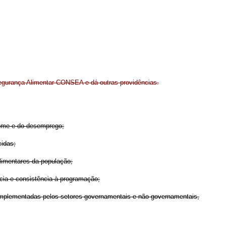
Segurança Alimentar CONSEA e dá outras providências.
fome e do desemprego;
cidas;
limentares da população;
cia e consistência à programação;
 implementadas pelos setores governamentais e não-governamentais,