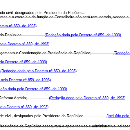
de civil, designados pelo Presidente da República.
antes e o exercício da função de Conselheiro não será remunerado, vedada a
reto nº 859, de 1993)
esidência da República;
(Redação dada pelo Decreto nº 859, de 1993)
elo Decreto nº 859, de 1993)
mento, Orçamento e Coordenação da Presidência da República;
(Redação 
lo Decreto nº 859, de 1993)
;
(Redação dada pelo Decreto nº 859, de 1993)
pelo Decreto nº 859, de 1993)
ção dada pelo Decreto nº 859, de 1993)
ento e da Reforma Agrária;
(Redação dada pelo Decreto nº 859, de 1993)
elo Decreto nº 859, de 1993)
ociedade civil, designados pelo Presidente da República.
(Incluído pel
Presidência da República assegurará o apoio técnico e administrativo indi