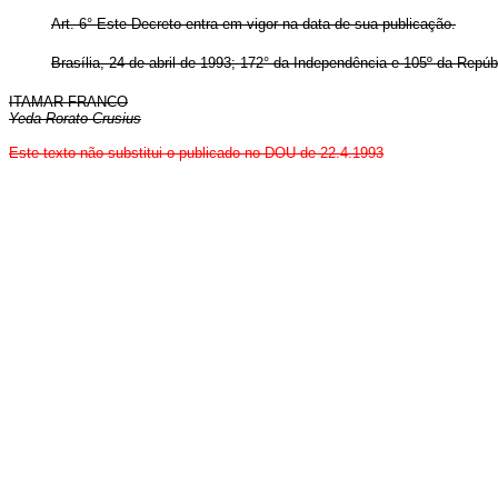
Art. 6° Este Decreto entra em vigor na data de sua publicação.
Brasília, 24 de abril de 1993; 172° da Independência e 105º da Repúb
ITAMAR FRANCO
Yeda Rorato Crusius
Este texto não substitui o publicado no DOU de 22.4.1993