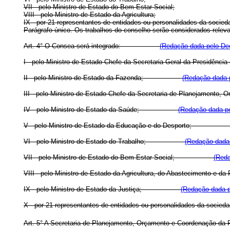
VII - pelo Ministro de Estado do Bem-Estar Social;
VIII - pelo Ministro de Estado da Agricultura;
IX - por 21 representantes de entidades ou personalidades da socieda
Parágrafo único. Os trabalhos do conselho serão considerados relev
Art. 4° O Consea será integrado:
(Redação dada pelo Dec
I - pelo Ministro de Estado Chefe da Secretaria-Geral da Pr
II - pelo Ministro de Estado da Fazenda;
(Redação dada p
III - pelo Ministro de Estado Chefe da Secretaria de Planeja
IV - pelo Ministro de Estado da Saúde;
(Redação dada pe
V - pelo Ministro de Estado da Educação e do Desporto
VI - pelo Ministro de Estado do Trabalho;
(Redação dada 
VII - pelo Ministro de Estado do Bem-Estar Social;
(Reda
VIII - pelo Ministro de Estado da Agricultura, do Abastecim
IX - pelo Ministro de Estado da Justiça;
(Redação dada p
X - por 21 representantes de entidades ou personalidades da s
Art. 5° A Secretaria de Planejamento, Orçamento e Coordenação da 