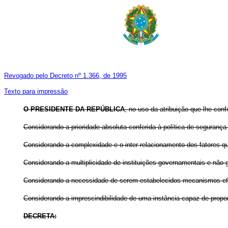
Revogado pelo Decreto nº 1.366, de 1995
Texto para impressão
O PRESIDENTE DA REPÚBLICA
, no uso da atribuição que lhe confe
Considerando a prioridade absoluta conferida à política de seguran
Considerando a complexidade e o inter-relacionamento dos fatores 
Considerando a multiplicidade de instituições governamentais e não
Considerando a necessidade de serem estabelecidos mecanismos efica
Considerando a imprescindibilidade de uma instância capaz de prop
DECRETA: