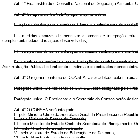
Art. 1° Fica instituído o Conselho Nacional de Segurança Alimentar 
Art. 2° Compete ao CONSEA propor e opinar sobre:
I - ações voltadas para o combate à fome e o atingimento de condiç
II - medidas capazes de incentivar a parceria e integração entr
complementariedade das ações desenvolvidas;
III - campanhas de conscientização da opinião pública para o comba
IV iniciativas de estímulo e apoio à criação de comitês estaduais
Administração Pública Federal direta e indireta e de entidades representativ
Art. 3° O regimento interno do CONSEA, a ser adotado pela maioria 
Parágrafo único. O Presidente do CONSEA será designado p
Parágrafo único. O Presidente e o Secretário do Consea serão
Art. 4° O CONSEA será integrado:
I - pelo Ministro-Chefe da Secretaria-Geral da Presidência da Repúbli
II - pelo Ministro de Estado da Fazenda;
III - pelo Ministro de Estado Chefe da Secretaria de Planejamento,
IV - pelo Ministro de Estado da Saúde;
V - pelo Ministro de Estado da Educação e do Desporto;
VI - pelo Ministro de Estado do Trabalho;