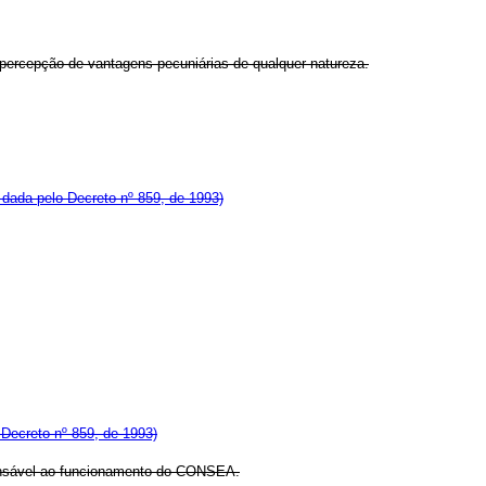
 percepção de vantagens pecuniárias de qualquer natureza.
dada pelo Decreto nº 859, de 1993)
o Decreto nº 859, de 1993)
spensável ao funcionamento do CONSEA.