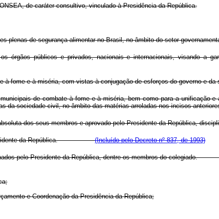
CONSEA, de caráter consultivo, vinculado à Presidência da República.
ões plenas de segurança alimentar no Brasil, no âmbito do setor governament
e os órgãos públicos e privados, nacionais e internacionais, visando a g
te à fome e à miséria, com vistas à conjugação de esforços do governo e da 
 e municipais de combate à fome e à miséria, bem como para a unificação e
as da sociedade civil, no âmbito das matérias arroladas nos incisos anteriore
absoluta dos seus membros e aprovado pelo Presidente da República, discipl
elo Presidente da República.
(Incluído pelo Decreto nº 837, de 1993)
 designados pelo Presidente da República, dentre os membros do coleg
ca;
 Orçamento e Coordenação da Presidência da República;