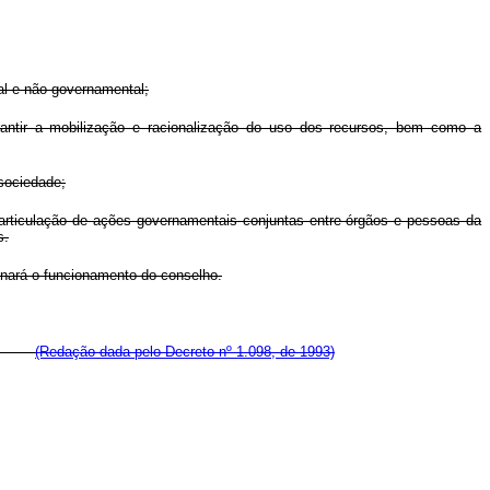
al e não-governamental;
arantir a mobilização e racionalização do uso dos recursos, bem como a
sociedade;
 articulação de ações governamentais conjuntas entre órgãos e pessoas da
s.
inará o funcionamento do conselho.
iado.
(Redação dada pelo Decreto nº 1.098, de 1993)