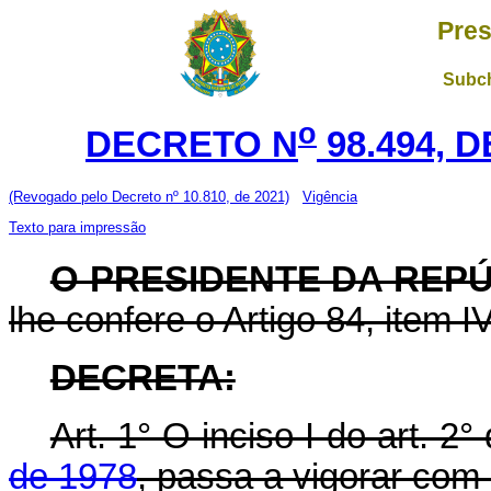
Pres
Subch
o
DECRETO N
98.494, 
(Revogado pelo Decreto nº 10.810, de 2021)
Vigência
Texto para impressão
O PRESIDENTE DA REP
lhe confere o Artigo 84, item I
DECRETA:
Art. 1° O inciso I do art. 2°
de 1978
, passa a vigorar com