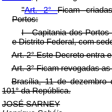
"
Art. 2°
Ficam criada
Portos:
I - Capitania dos Porto
e Distrito Federal, com sede
Art. 2° Este Decreto entra 
Art. 3° Ficam revogadas as
Brasília, 11 de dezembro
101° da República.
JOSÉ SARNEY