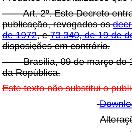
Art. 2º. Este Decreto ent
publicação, revogados os
decr
de 1972
, e
73.340, de 19 de 
disposições em contrário.
Brasília, 09 de março de 19
da República.
Este texto não substitui o pu
Downlo
Alteraç