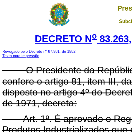
Pres
Subch
o
DECRETO N
83.263
Revogado pelo Decreto nº 87.981, de 1982
Texto para impressão
O Presidente da Repúblic
confere o artigo 81, item III, d
disposto no artigo 4º do Decre
de 1971, decreta:
Art. 1º. É aprovado o Re
Produtos Industrializados que 