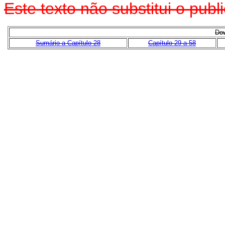
Este texto não substitui o pu
Dow
Sumário a Capítulo 28
Capítulo 29 a 58