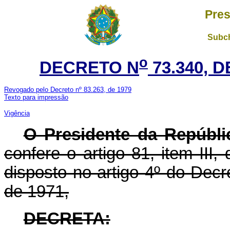
Pres
Subch
o
DECRETO N
73.340, 
Revogado pelo Decreto nº 83.263, de 1979
Texto para impressão
Vigência
O Presidente da Repúbli
confere o artigo 81, item III,
disposto no artigo 4º do Decr
de 1971,
DECRETA: