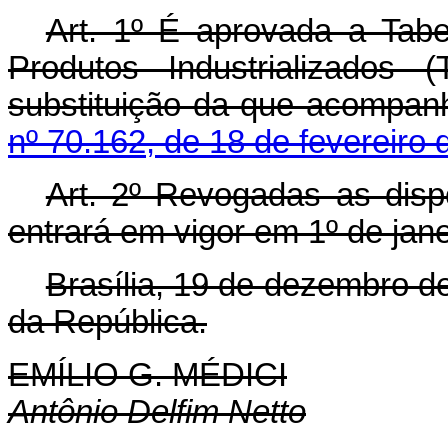
Art. 1º É aprovada a Tabe
Produtos Industrializados
substituição da que acompa
nº 70.162, de 18 de fevereiro
Art. 2º Revogadas as disp
entrará em vigor em 1º de jane
Brasília, 19 de dezembro d
da República.
EMÍLIO G. MÉDICI
Antônio Delfim Netto