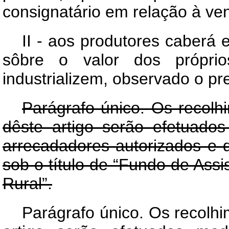
consignatário em relação à ve
II - aos produtores caberá 
sôbre o valor dos próprio
industrializem, observado o p
Parágrafo único. Os recolh
dêste artigo serão efetuado
arrecadadores autorizados e 
sob o título de “Fundo de Assi
Rural”.
Parágrafo único. Os recolhim