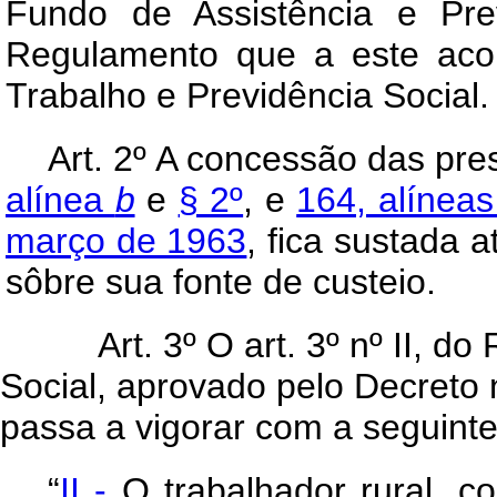
Fundo de Assistência e Pre
Regulamento que a este aco
Trabalho e Previdência Social.
Art
. 2º A concessão das pr
alínea
b
e
§ 2º
, e
164, alíneas
março de 1963
, fica sustada
sôbre sua fonte de custeio.
Art. 3º O art. 3º nº II, 
Social, aprovado pelo Decreto
passa a vigorar com a seguint
“
II -
O trabalhador rural, co