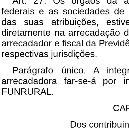
Art
. 27. Os órgãos da adm
federais e as sociedades de
das suas atribuições, esti
diretamente na arrecadação 
arrecadador e fiscal da Previd
respectivas jurisdições.
Parágrafo único. A inte
arrecadadora far-se-á por i
FUNRURAL.
CAP
Dos contribuin