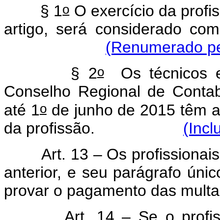
o
§ 1
O exercício da profis
artigo, será considerado com
(Renumerado pel
o
§ 2
Os técnicos em
Conselho Regional de Contab
o
até 1
de junho de 2015 têm as
da profissão.
(Incl
Art. 13 – Os profissionai
anterior, e seu parágrafo úni
provar o pagamento das multa
Art. 14 – Se o profi