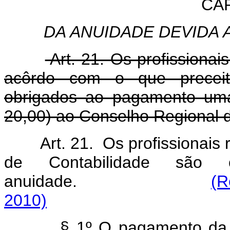
CAP
DA ANUIDADE DEVIDA
Art. 21. Os profissionai
acôrdo com o que preceitu
obrigados ao pagamento uma
20,00) ao Conselho Regional d
Art. 21. Os profissionais
de Contabilidade são
anuidade.
(R
2010)
§ 1º O pagamento da,