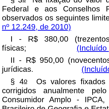
Federal e aos Conselhos Re
observados os seguintes limite
nº 12.249, de 2010)
I - R$ 380,00 (trezento
físicas;
(Incluído
II - R$ 950,00 (novecento
jurídicas.
(Incluí
o
§ 4
Os valores fixados
corrigidos anualmente pel
Consumidor Amplo - IPCA, c
Brasileiro de Geografia e E