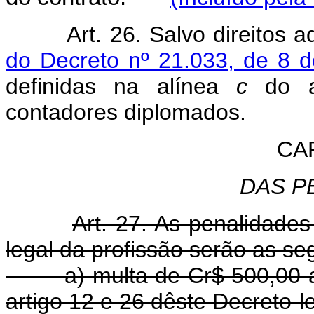
Art. 26. Salvo direitos 
do Decreto nº 21.033, de 8 
definidas na alínea
c
do ar
contadores diplomados.
CA
DAS P
Art. 27. As penalidades
legal da profissão serão as se
a) multa de Cr$ 500,00 a
artigo 12 e 26 dêste Decreto-le