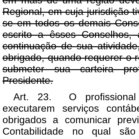
em mais de uma região deve
Regional, em cuja jurisdição t
se em todos os demais Conse
escrito a êsses Conselhos,
continuação de sua atividade,
obrigado, quando requerer o 
submeter sua carteira prof
Presidente.
Art. 23. O profissional
executarem serviços cont
obrigados a comunicar prev
Contabilidade no qual são