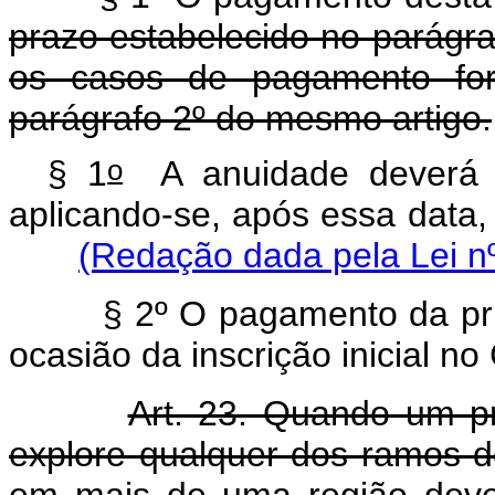
prazo estabelecido no parágra
os casos de pagamento for
parágrafo 2º do mesmo artigo.
o
§ 1
A anuidade deverá s
aplicando-se, após essa data,
(Redação dada pela Lei n
§ 2º O pagamento da pri
ocasião da inscrição inicial n
Art. 23. Quando um p
explore qualquer dos ramos do