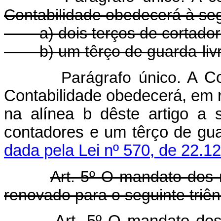
Contabilidade obedecerá à seg
a) dois terços de cortador
b) um têrço de guarda-liv
Parágrafo único.
A Co
Contabilidade obedecerá, em
na alínea b dêste artigo a 
contadores e um têrç
dada pela Lei nº 570, de 22.1
Art. 5º O mandato dos
renovado para o seguinte triên
Art. 5º O mandato do