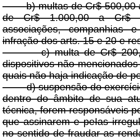
b) multas de Cr$ 500,00 a
de Cr$ 1.000,00 a Cr$ 5.
associações, companhias e
infração dos arts. 15 e 20 e re
c) multa de Cr$ 200
dispositivos não mencionados
quais não haja indicação de pe
d) suspensão do exercíci
dentro do âmbito de sua at
técnica, forem responsáveis p
que assinarem e peIas irregul
no sentido de fraudar as ren