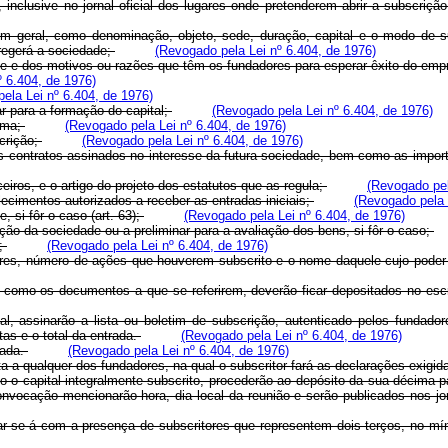
, inclusive no jornal oficial dos lugares onde pretenderem abrir a subscri
 geral, como denominação, objeto, sede, duração, capital e o modo de sua 
regerá a sociedade;
(Revogado pela Lei nº 6.404, de 1976)
ade e dos motivos ou razões que têm os fundadores para esperar êxito do em
º 6.404, de 1976)
ela Lei nº 6.404, de 1976)
ar para a formação do capital;
(Revogado pela Lei nº 6.404, de 1976)
 uma;
(Revogado pela Lei nº 6.404, de 1976)
scrição;
(Revogado pela Lei nº 6.404, de 1976)
s contratos assinados no interesse da futura sociedade, bem como as impor
ceiros, e o artigo do projeto dos estatutos que as regula;
(Revogado pel
lecimentos autorizados a receber as entradas iniciais;
(Revogado pela 
, si fôr o caso (art. 63);
(Revogado pela Lei nº 6.404, de 1976)
ição da sociedade ou a preliminar para a avaliação dos bens, si fôr o caso;
o;
(Revogado pela Lei nº 6.404, de 1976)
dores, número de ações que houverem subscrito e o nome daquele cujo poder 
em como os documentos a que se referirem, deverão ficar depositados no es
ial, assinarão a lista ou boletim de subscrição, autenticado pelos funda
tas e o total da entrada.
(Revogado pela Lei nº 6.404, de 1976)
zada.
(Revogado pela Lei nº 6.404, de 1976)
 a qualquer dos fundadores, na qual o subscritor fará as declarações exigid
do o capital integralmente subscrito, procederão ao depósito da sua décima p
nvocação mencionarão hora, dia local da reunião e serão publicados nos jo
r-se-á com a presença de subscritores que representem dois terços, no míni