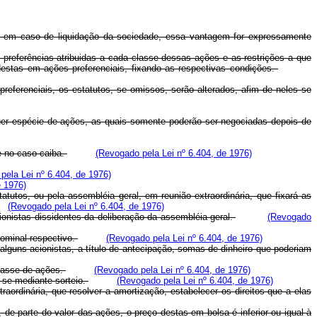
do, em caso de liquidação da sociedade, essa vantagem for expressamente
e preferências atribuidas a cada classe dessas ações e as restrições a que
estas em ações preferenciais, fixando as respectivas condições.
eferenciais, os estatutos, se omissos, serão alterados, afim de neles se
uer espécie de ações, as quais somente poderão ser negociadas depois de
ue no caso caiba.
(Revogado pela Lei nº 6.404, de 1976)
pela Lei nº 6.404, de 1976)
e 1976)
tutos, ou pela assembléia geral, em reunião extraordinária, que fixará as
(Revogado pela Lei nº 6.404, de 1976)
ionistas dissidentes da deliberação da assembléia geral.
(Revogado
nominal respectivo.
(Revogado pela Lei nº 6.404, de 1976)
 alguns acionistas, a título de antecipação, somas de dinheiro que poderiam
classe de ações.
(Revogado pela Lei nº 6.404, de 1976)
-se mediante sorteio.
(Revogado pela Lei nº 6.404, de 1976)
aordinária, que resolver a amortização, estabelecer os direitos que a elas
, de parte do valor das ações, o preço destas em bolsa é inferior ou igual à