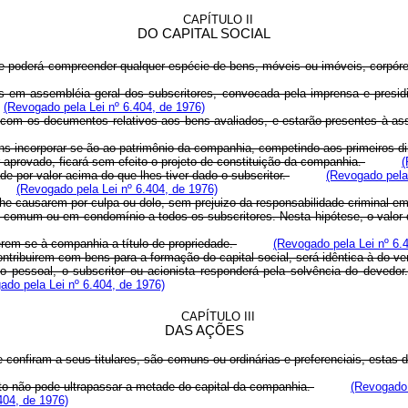
CAPÍTULO II
DO CAPITAL SOCIAL
 e poderá compreender qualquer espécie de bens, móveis ou imóveis, corpóre
dos em assembléia geral dos subscritores, convocada pela imprensa e presi
(Revogado pela Lei nº 6.404, de 1976)
o com os documentos relativos aos bens avaliados, e estarão presentes à a
ens incorporar-se-ão ao patrimônio da companhia, competindo aos primeiros d
r aprovado, ficará sem efeito o projeto de constituição da companhia.
(
e por valor acima do que lhes tiver dado o subscritor.
(Revogado pela 
(Revogado pela Lei nº 6.404, de 1976)
lhe causarem por culpa ou dolo, sem prejuizo da responsabilidade criminal e
 comum ou em condomínio a todos os subscritores. Nesta hipótese, o valor 
ferem-se à companhia a título de propriedade.
(Revogado pela Lei nº 6.
contribuirem com bens para a formação do capital social, será idêntica à do v
to pessoal, o subscritor ou acionista responderá pela solvência do devedo
ado pela Lei nº 6.404, de 1976)
CAPÍTULO III
DAS AÇÕES
 confiram a seus titulares, são comuns ou ordinárias e preferenciais, estas
oto não pode ultrapassar a metade do capital da companhia.
(Revogado 
404, de 1976)