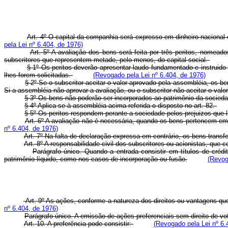
Art. 4º O capital da companhia será expresso em dinheiro nacional
pela Lei nº 6.404, de 1976)
Art. 5º A avaliação dos bens será feita por três peritos, nomea
subscritores que representem metade, pelo menos, do capital social.
§ 1º Os peritos deverão apresentar laudo fundamentado e instruid
lhes forem solicitadas.
(Revogado pela Lei nº 6.404, de 1976)
§ 2º Se o subscritor aceitar o valor aprovado pela assembléia, os b
Si a assembléia não aprovar a avaliação, ou o subscritor não aceitar o valo
§ 3º Os bens não poderão ser incorporados ao patrimônio da sociedad
§ 4º Aplica-se à assembléia acima referida o disposto no art. 82.
§ 5º Os peritos respondem perante a sociedade pelos prejuizos que 
Art. 6º A avaliação não é necessária, quando os bens pertencem em
nº 6.404, de 1976)
Art. 7º Na falta de declaração expressa em contrário, os bens trans
Art. 8º A responsabilidade civil dos subscritores ou acionistas, que 
Parágrafo único. Quando a entrada consistir em títulos de crédi
patrimônio líquido, como nos casos de incorporação ou fusão.
(Revog
Art. 9º As ações, conforme a natureza dos direitos ou vantagens que
nº 6.404, de 1976)
Parágrafo único. A emissão de ações preferenciais sem direito de v
Art. 10. A preferência pode consistir:
(Revogado pela Lei nº 6.