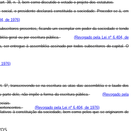
art. 38, n. 3, bem como discutido o vetado o projeto dos estatutos.
social, o presidente declarará constituida a sociedade. Proceder-se-á, em
04, de 1976)
 subscritores presentes, ficando um exemplar em poder da sociedade e tendo
léia geral ou por escritura pública.
(Revogado pela Lei nº 6.404, de
a, ser entregue à assembléia assinado por todos subscritores do capital. O
e 1976)
rt. 5º, transcrevendo-se na escritura as atas das assembléia e o laudo dos
u parte dele, não impõe a forma da escritura pública.
(Revogado pela
eciais.
 pertencentes.
(Revogado pela Lei nº 6.404, de 1976)
relativos à constituição da sociedade, bem como pelos que se originarem de
VOS