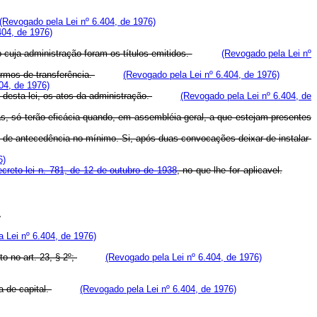
(Revogado pela Lei nº 6.404, de 1976)
404, de 1976)
b cuja administração foram os títulos emitidos.
(Revogado pela Lei nº
ermos de transferência.
(Revogado pela Lei nº 6.404, de 1976)
04, de 1976)
s desta lei, os atos da administração.
(Revogado pela Lei nº 6.404, de
as, só terão eficácia quando, em assembléia geral, a que estejam presentes
de antecedência no mínimo. Si, após duas convocações deixar de instalar-
6)
creto-lei n. 781, de 12 de outubro de 1938
, no que lhe for aplicavel.
A
 Lei nº 6.404, de 1976)
o no art. 23, § 2º;
(Revogado pela Lei nº 6.404, de 1976)
a de capital.
(Revogado pela Lei nº 6.404, de 1976)