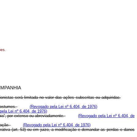
ões.
OMPANHIA
nistas será limitada no valor das ações subscritas ou adquiridas.
 costumes.
(Revogado pela Lei nº 6.404, de 1976)
ela Lei nº 6.404, de 1976)
hia”, por extenso ou abreviadamente.
(Revogado pela Lei nº 6.404, de
nação.
(Revogado pela Lei nº 6.404, de 1976)
strativa (art. 53) ou em juizo, a modificação e demandar as perdas e danos