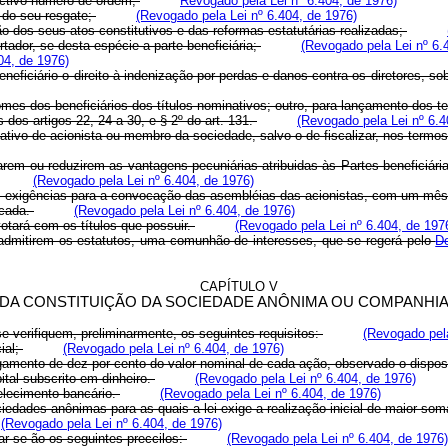
pectivo número de ordem;
Revogado pela Lei nº 6.404, de 1976)
s do seu resgate;
(Revogado pela Lei nº 6.404, de 1976)
ão dos seus atos constitutivos e das reformas estatutárias realizadas;
rtador, se desta espécie a parte beneficiária;
(Revogado pela Lei nº 6.
04, de 1976)
eficiário o direito à indenização por perdas e danos contra os diretores, so
nomes dos beneficiários dos títulos nominativos; outro, para lançamento dos t
 dos artigos 22, 24 a 30, e § 2º do art. 131.
(Revogado pela Lei nº 6.4
rivativo de acionista ou membro da sociedade, salvo o de fiscalizar, nos termo
arem ou reduzirem as vantagens pecuniárias atribuidas às Partes beneficiári
(Revogado pela Lei nº 6.404, de 1976)
s exigências para a convocação das asembléias das acionistas, com um mês 
ocada.
(Revogado pela Lei nº 6.404, de 1976)
votará com os títulos que possuir.
(Revogado pela Lei nº 6.404, de 197
o o admitirem os estatutos, uma comunhão de interesses, que se regerá pelo
De
CAPÍTULO V
DA CONSTITUIÇÃO DA SOCIEDADE ANÔNIMA OU COMPANHI
 verifiquem, preliminarmente, os seguintes requisitos:
(Revogado pela
ial;
(Revogado pela Lei nº 6.404, de 1976)
agamento de dez por cento do valor nominal de cada ação, observado o dispost
ital subscrito em dinheiro.
(Revogado pela Lei nº 6.404, de 1976)
elecimento bancário.
(Revogado pela Lei nº 6.404, de 1976)
ciedades anônimas para as quais a lei exige a realização inicial de maior som
(Revogado pela Lei nº 6.404, de 1976)
ar-se-ão os seguintes preccilos:
(Revogado pela Lei nº 6.404, de 1976)