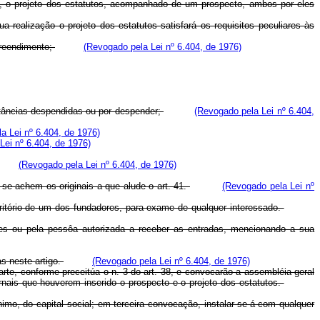
ção, o projeto dos estatutos, acompanhado de um prospecto, ambos por eles
realização o projeto dos estatutos satisfará os requisitos peculiares às
preendimento;
(Revogado pela Lei nº 6.404, de 1976)
tâncias despendidas ou por despender;
(Revogado pela Lei nº 6.404,
a Lei nº 6.404, de 1976)
Lei nº 6.404, de 1976)
(Revogado pela Lei nº 6.404, de 1976)
se achem os originais a que alude o art. 41.
(Revogado pela Lei nº
critório de um dos fundadores, para exame de qualquer interessado.
dores ou pela pessôa autorizada a receber as entradas, mencionando a sua
as neste artigo.
(Revogado pela Lei nº 6.404, de 1976)
arte, conforme preceitúa o n. 3 do art. 38, e convocarão a assembléia geral
rnais que houverem inserido o prospecto e o projeto dos estatutos.
mo, do capital social; em terceira convocação, instalar-se-á com qualquer