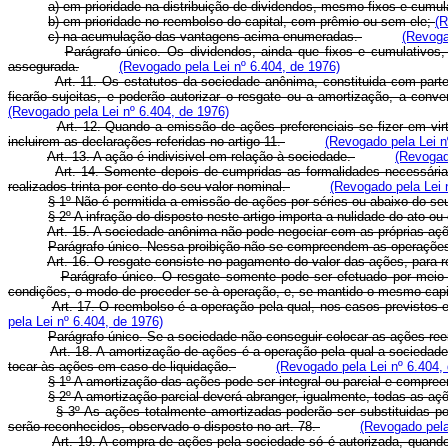
a) em prioridade na distribuição de dividendos, mesmo fixos e cumul
b) em prioridade no reembolso do capital, com prêmio ou sem ele;
(R
c) na acumulação das vantagens acima enumeradas.
(Revoga
Parágrafo único. Os dividendos, ainda que fixos e cumulativos
assegurada.
(Revogado pela Lei nº 6.404, de 1976)
Art. 11. Os estatutos da sociedade anônima, constituida com parte
ficarão sujeitas, e poderão autorizar o resgate ou a amortização, a co
(Revogado pela Lei nº 6.404, de 1976)
Art. 12. Quando a emissão de ações preferenciais se fizer em vi
incluirem as declarações referidas no artigo 11.
(Revogado pela Lei n
Art. 13. A ação é indivisivel em relação à sociedade.
(Revogad
Art. 14. Somente depois de cumpridas as formalidades necessári
realizados trinta por cento do seu valor nominal.
(Revogado pela Lei 
§ 1º Não é permitida a emissão de ações por séries ou abaixo do se
§ 2º A infração do disposto neste artigo importa a nulidade do ato o
Art. 15. A sociedade anônima não pode negociar com as próprias aç
Parágrafo único. Nessa proibição não se compreendem as operações 
Art. 16. O resgate consiste no pagamento do valor das ações, para ret
Parágrafo único. O resgate somente pode ser efetuado por meio d
condições, o modo de proceder-se à operação, e, se mantido o mesmo capit
Art. 17. O reembolso é a operação pela qual, nos casos previstos e
pela Lei nº 6.404, de 1976)
Parágrafo único. Se a sociedade não conseguir colocar as ações ree
Art. 18. A amortização de ações é a operação pela qual a sociedade,
tocar às ações em caso de liquidação.
(Revogado pela Lei nº 6.404,
§ 1º A amortização das ações pode ser integral ou parcial e compre
§ 2º A amortização parcial deverá abranger, igualmente, todas as aç
§ 3º As ações totalmente amortizadas poderão ser substituidas por
serão reconhecidos, observado o disposto no art. 78.
(Revogado pela
Art. 19. A compra de ações pela sociedade só é autorizada, quando, 