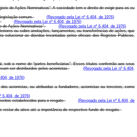
isto de Ações Nominativas”. A sociedade tem o direito de exigir para os eu
a legislação comum.
(Revogado pela Lei nº 6.404, de 1976)
.
(Revogado pela Lei nº 6.404, de 1976)
sto de Ações Nominativas”.
(Revogado pela Lei nº 6.404, de 1976)
nteriores ou sobre anotações, lançamentos, ou transferências de ações, que
a solucionar as dúvidas levantadas pelos oficiais dos Registos Públicos,
l, sob o nome de “partes beneficiárias”. Esses títulos conferirão aos seus
devam ser distribuídos pelos acionistas.
(Revogado pela Lei nº 6.404,
.404, de 1976)
dos acionistas, ou atribuidas a fundadores, acionistas ou terceiros, como
º 6.404, de 1976)
mentos estabelecidos para o resgate.
(Revogado pela Lei nº 6.404, de
ue restar do ativo até a importância do respectivo fundo de resgate.