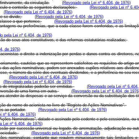
finitvamente, da circulação.
(Revogado pela Lei nº 6.404, de 1976)
náculo e conterão as seguintes declarações:
(Revogado pela Lei nº 6.40
(Revogado pela Lei nº 6.404, de 1976)
ue se divide;
(Revogado pela Lei nº 6.404, de 1976)
 classe a que pertence;
(Revogado pela Lei nº 6.404, de 1976)
antagens ou preferências, que a cada classe forem conferidas, e as limitaçõe
o pela Lei nº 6.404, de 1976)
ão do seus atos constitutivos, e das reformas estatutárias realizadas;
4, de 1976)
cionistas o direito a indenização por perdas e danos contra os diretores, n
soriamente, cautelas que as representem satisfeitos os requisitos do artigo an
aos das ações nominativas, podem ser anexados cupões relativos aos divide
asse, o número da série dos eventuais dividendos, e a preferência no seu re
(Revogado pela Lei nº 6.404, de 1976)
(Revogado pela Lei nº 6.404, de 1976)
s de integralizadas poderão ser emitidas.
(Revogado pela Lei nº 6.404,
onversão de uma forma em outra.
(Revogado pela Lei nº 6.404, de 1976
ra atender às despesas e ao serviço da conversão ou da substituição dos tít
ição do nome do acionista no livro de “Registo de Ações Nominativas”.
es ao portador.
(Revogado pela Lei nº 6.404, de 1976)
i nº 6.404, de 1976)
s Ações Nominativas”, datado e assinado pelo cedente e pelo cessionário, ou 
 Lei nº 6.404, de 1976)
ssão por sucessão universal ou legado, de arrematação, adjudicação ou outr
sociedade.
(Revogado pela Lei nº 6.404, de 1976)
ções nominativas, contanto que regulem minuciosamente tais limitações e