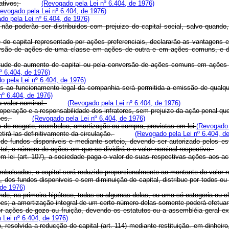
ativos;
(Revogado pela Lei nº 6.404, de 1976)
evogado pela Lei nº 6.404, de 1976)
do pela Lei nº 6.404, de 1976)
, não poderão ser distribuidos com prejuizo do capital social, salvo quan
 do capital representado por ações preferenciais, declararão as vantagens 
nversão de ações de uma classe em ações de outra e em ações comuns, e d
rtude de aumento de capital ou pela conversão de ações comuns em ações pr
º 6.404, de 1976)
o pela Lei nº 6.404, de 1976)
as ao funcionamento legal da companhia será permitida a emissão de qualq
nº 6.404, de 1976)
u valor nominal.
(Revogado pela Lei nº 6.404, de 1976)
u operação e a responsabilidade dos infratores, sem prejuizo da ação penal q
ões.
(Revogado pela Lei nº 6.404, de 1976)
de resgate, reembolso, amortização ou compra, previstas em lei.
(Revogado 
irá-las definitivamente da circulação.
(Revogado pela Lei nº 6.404, d
e fundos disponiveis e mediante sorteio, devendo ser autorizado pelos esta
al, o número de ações em que se dividirá e o valor nominal respectivo.
m lei (art. 107), a sociedade paga o valor de suas respectivas ações aos ac
mbolsadas, o capital será reduzido proporcionalmente ao montante do valor 
 dos fundos disponiveis e sem diminuição do capital, distribue por todos ou
 de 1976)
ende, na primeira hipótese, todas ou algumas delas, ou uma só categoria ou 
ões; a amortização integral de um certo número delas somente poderá efetuar
 ações de gozo ou fruição, devendo os estatutos ou a assembléia geral extr
 Lei nº 6.404, de 1976)
resolvida a reducção do capital (art. 114) mediante restituição. em dinheiro