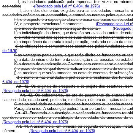
I, os fundadores publicarão pela imprensa, tres vezes no mínimo
assinados;
(Revogado pela Lei nº 6.404, de 1976)
II, alem dos elementos exigidos para as sociedades mercantis em
sociedades anônimas ou companhias, e conterá as normas pelas quais se 
III, o prospecto é a exposição clara e precisa das bases da socied
IV, o prospecto mencionará claramente:
(Revogado pela Lei n
a) o modo de constituição e realização do capital;
(Revogado p
b) a individuação dos bens, que deverão ser avaliados antes de entr
c) o valor nominal das ações e as suas classes, si houver mais de
d) a importância da entrada inicial por ação, realizada no ato da sub
e) as obrigações e compromissos assumidos pelos fundadores, e o
de 1976)
f) as vantagens particulares, a que terão direito os fundadores ou ter
g) a data do início e do termo da subscrição e as pessôas ou estabe
h) o decreto de autorização do Governo para constituir-se a sociedade
i) o prazo dentro do qual deverá realizar-se a assembléia de constitu
j) as medidas que serão tomadas no caso de excesso de subscriçã
k) o nome, a nacionalidade, a profissão e a residência dos funda
6.404, de 1976)
Art. 41. Os originais do prospecto e do projeto dos estatutos, b
(Revogado pela Lei nº 6.404, de 1976)
Art. 42. Os subscritores, no ato de pagamento da entrada inic
nacionalidade, estado civil, profissão, residência, número de, ações subscri
O recibo será dado ao subscritor pelos fundadores ou pessôa autori
Parágrafo único. A subscrição poderá fazer-se tambem mediante carta
Art. 43. Encerrada a subscrição, e verificando os fundadores ter si
que deverá resolver sobre a constituição da sociedade. Os anúncios de co
(Revogado pela Lei nº 6.404, de 1976)
Art. 44. A assembléia, em primeira ou segunda convocação, instala
número.
(Revogado pela Lei nº 6.404, de 1976)