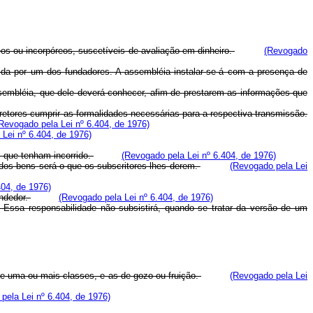
os ou incorpóreos, suscetíveis de avaliação em dinheiro.
(Revogado
dida por um dos fundadores. A assembléia instalar-se-á com a presença de
ssembléia, que dele deverá conhecer, afim de prestarem as informações que
iretores cumprir as formalidades necessárias para a respectiva transmissão.
Revogado pela Lei nº 6.404, de 1976)
Lei nº 6.404, de 1976)
m que tenham incorrido.
(Revogado pela Lei nº 6.404, de 1976)
dos bens será o que os subscritores lhes derem.
(Revogado pela Lei
404, de 1976)
endedor.
(Revogado pela Lei nº 6.404, de 1976)
r. Essa responsabilidade não subsistirá, quando se tratar da versão de um
 de uma ou mais classes, e as de gozo ou fruição.
(Revogado pela Lei
pela Lei nº 6.404, de 1976)