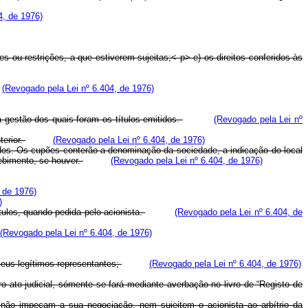
4, de 1976)
s ou restrições, a que estiverem sujeitas;< p> e) os direitos conferidos às
(Revogado pela Lei nº 6.404, de 1976)
a gestão dos quais foram os títulos emitidos.
(Revogado pela Lei nº
terior.
(Revogado pela Lei nº 6.404, de 1976)
ndos. Os cupões conterão a denominação da sociedade, a indicação do local
cebimento, se houver.
(Revogado pela Lei nº 6.404, de 1976)
 de 1976)
)
ulos, quando pedida pelo acionista.
(Revogado pela Lei nº 6.404, de
(Revogado pela Lei nº 6.404, de 1976)
seus legítimos representantes;
(Revogado pela Lei nº 6.404, de 1976)
o ato judicial, sómente se fará mediante averbação no livro de “Registo de
 não impeçam a sua negociação, nem sujeitem o acionista ao arbítrio da