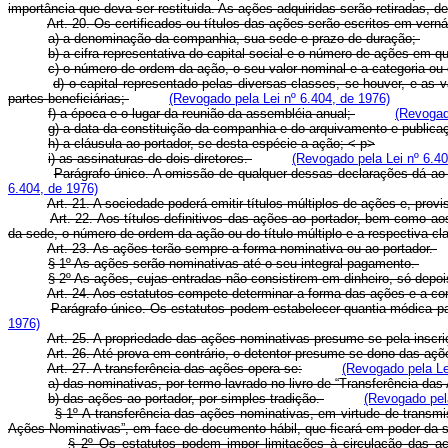
importância que deva ser restituida. As ações adquiridas serão retiradas, de
Art. 20. Os certificados ou títulos das ações serão escritos em ver
a) a denominação da companhia, sua sede e prazo de duração;
b) a cifra representativa do capital social e o número de ações em q
c) o número de ordem da ação, o seu valor nominal e a categoria ou
d) o capital representado pelas diversas classes, se houver, e as v
partes beneficiárias;
(Revogado pela Lei nº 6.404, de 1976)
f) a época e o lugar da reunião da assembléia anual;
(Revogad
g) a data da constituição da companhia e do arquivamento e publicaç
h) a cláusula ao portador, se desta espécie a ação; < p>
i) as assinaturas de dois diretores.
(Revogado pela Lei nº 6.40
Parágrafo único. A omissão de qualquer dessas declarações dá ao a
6.404, de 1976)
Art. 21. A sociedade poderá emitir títulos múltiplos de ações e, provi
Art. 22. Aos títulos definitivos das ações ao portador, bem como 
da sede, o número de ordem da ação ou do título múltiplo e a respectiva cl
Art. 23. As ações terão sempre a forma nominativa ou ao portador.
§ 1º As ações serão nominativas até o seu integral pagamento.
§ 2º As ações, cujas entradas não consistirem em dinheiro, só depoi
Art. 24. Aos estatutos compete determinar a forma das ações e a c
Parágrafo único. Os estatutos podem estabelecer quantia módica pa
1976)
Art. 25. A propriedade das ações nominativas presume-se pela inscr
Art. 26. Até prova em contrário, o detentor presume-se dono das açõ
Art. 27. A transferência das ações opera-se:
(Revogado pela Le
a) das nominativas, por termo lavrado no livro de “Transferência da
b) das ações ao portador, por simples tradição.
(Revogado pela
§ 1º A transferência das ações nominativas, em virtude de transmi
Ações Nominativas”, em face de documento hábil, que ficará em poder da 
§ 2º Os estatutos podem impor limitações à circulação das a