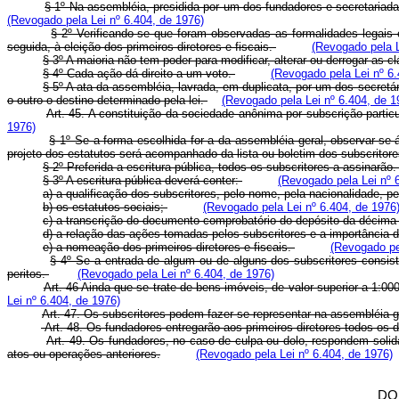
§ 1º Na assembléia, presidida por um dos fundadores e secretariada 
(Revogado pela Lei nº 6.404, de 1976)
§ 2º Verificando-se que foram observadas as formalidades legais 
seguida, à eleição dos primeiros diretores e fiscais.
(Revogado pela L
§ 3º A maioria não tem poder para modificar, alterar ou derrogar as c
§ 4º Cada ação dá direito a um voto.
(Revogado pela Lei nº 6.
§ 5º A ata da assembléia, lavrada, em duplicata, por um dos secretá
o outro o destino determinado pela lei.
(Revogado pela Lei nº 6.404, de 1
Art. 45. A constituição da sociedade anônima por subscrição particu
1976)
§ 1º Se a forma escolhida for a da assembléia geral, observar-se-
projeto dos estatutos será acompanhado da lista ou boletim dos subscritore
§ 2º Preferida a escritura pública, todos os subscritores a assinarão
§ 3º A escritura pública deverá conter:
(Revogado pela Lei nº 
a) a qualificação dos subscritores, pelo nome, pela nacionalidade, pe
b) os estatutos sociais;
(Revogado pela Lei nº 6.404, de 1976
c) a transcrição do documento comprobatório do depósito da décima 
d) a relação das ações tomadas pelos subscritores e a importância d
e) a nomeação dos primeiros diretores e fiscais.
(Revogado pe
§ 4º Se a entrada de algum ou de alguns dos subscritores consisti
peritos.
(Revogado pela Lei nº 6.404, de 1976)
Art. 46 Ainda que se trate de bens imóveis, de valor superior a 1:00
Lei nº 6.404, de 1976)
Art. 47. Os subscritores podem fazer-se representar na assembléia ge
Art. 48. Os fundadores entregarão aos primeiros diretores todos os 
Art. 49. Os fundadores, no caso de culpa ou dolo, respondem solid
atos ou operações anteriores.
(Revogado pela Lei nº 6.404, de 1976)
DO