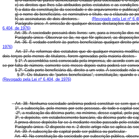
d) o número de partes beneficiárias criadas pela sociedade e o res
e) os direitos que lhes são atribuidos pelos estatutos e as condiçõe
f) a data da constituição da sociedade e do arquivamento e publicaç
g) o nome do beneficiário, se nominativo o título, ou a cláusula ao po
h) as assinaturas de dois diretores.
(Revogado pela Lei nº 6.4
Parágrafo único. A omissão de qualquer dessas declarações dá ao ben
6.404, de 1976)
Art. 35. A sociedade possuirá dois livros: um, para a inscrição dos 
Parágrafo único. Observar-se-ão, no que fôr aplicavel, as disposições
Art. 36. É vedado conferir às partes beneficiárias qualquer direito p
1976)
Art. 37. As reformas dos estatutos que de qualquer maneira modific
dois terços pelo menos de titulares, forem aprovadas pela maioria destes.
§ 1º. A assembléia será convocada pela imprensa, de acordo com a
se por falta de número, somente seis meses depois outra poderá ser conv
§ 2º. Cada porte beneficiária dá, direito a um voto. A sociedade não 
§ 3º. Os titulares de “partes beneficiárias”, constituição, quand
(Revogado pela Lei nº 6.404, de 1976)
Art. 38. Nenhuma sociedade anônima poderá constituir-se sem que se
1º, a subscrição, pelo menos por sete pessoas, de todo o capital soc
2º, a realização da décima parte, no mínimo, desse capital, pelo p
3º, o depósito, em estabelecimento bancário, da décima parte do cap
A prova desse depósito far-se-á mediante recibo passado pelo estab
Parágrafo único. O disposto no n. 2 deste artigo não se aplica às so
Art. 39. A subscrição do capital pode ser pública ou particular.
Art. 40. Na constituição da sociedade por subscrição pública, observ