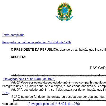
Texto compilado
Revogado parcialmente pela Lei nº 6.404, de 1976
O PRESIDENTE DA REPÚBLICA
, usando da atribuição que lhe conf
DECRETA:
DAS CAR
Art. 1º A sociedade anônima ou companhia terá o capital dividido
(Revogado pela Lei nº 6.404, de 1976)
Art. 2º Pode ser objeto da sociedade anônima ou companhia qualquer
Parágrafo único. Qualquer que seja o objeto, a sociedade anônima ou compa
Art. 3º A sociedade anônima será designada por denominação que in
1976)
§ 1º O nome de fundador, acionista, ou pessoa que por qualquer out
§ 2º Se a denominação for idêntica ou semelhante à de companhia j
resultantes.
(Revogado pela Lei nº 6.404, de 1976)