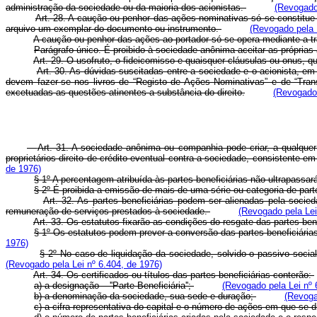
administração da sociedade ou da maioria dos acionistas.
(Revogado 
Art. 28. A caução ou penhor das ações nominativas só se constitue 
arquivo um exemplar do documento ou instrumento.
(Revogado pela 
A caução ou penhor das ações ao portador só se opera mediante a t
Parágrafo único. É proibido à sociedade anônima aceitar as próprias
Art. 29. O usofruto, o fideicomisso e quaisquer cláusulas ou onus,
Art. 30. As dúvidas suscitadas entre a sociedade e o acionista, em
devem fazer-se nos livros de “Registo de Ações Nominativas” e de “Trans
excetuadas as questões atinentes a substância do direito.
(Revogado 
Art. 31. A sociedade anônima ou companhia pode criar, a qualquer 
proprietários direito de crédito eventual contra a sociedade, consistente e
de 1976)
§ 1º A percentagem atribuída às partes beneficiárias não ultrapassa
§ 2º É proibida a emissão de mais de uma série ou categoria de part
Art. 32. As partes beneficiárias podem ser alienadas pela socie
remuneração de serviços prestados à sociedade.
(Revogado pela Lei
Art. 33. Os estatutos fixarão as condições do resgate das partes ben
§ 1º Os estatutos podem prever a conversão das partes beneficiári
1976)
§ 2º No caso de liquidação da sociedade, solvido o passivo social,
(Revogado pela Lei nº 6.404, de 1976)
Art. 34. Os certificados ou títulos das partes beneficiárias conterão:
a) a designação – ''Parte Beneficiária'';
(Revogado pela Lei nº 
b) a denominação da sociedade, sua sede e duração;
(Revoga
c) a cifra representativa do capital e o número de ações em que se d