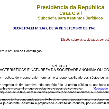
Presidência da República
Casa Civil
Subchefia para Assuntos Jurídicos
DECRETO-LEI Nº 2.627, DE 26 DE SETEMBRO DE 1940.
Dispõe sobre as sociedades por aç
ere o art. 180 da Constituição,
CAPÍTULO I
ACTERÍSTICAS E NATUREZA DA SOCIEDADE ANÔNIMA OU C
 em ações, do mesmo valor nominal, e a responsabilidade dos sócios ou acio
 empresa de fim lucrativo, não contrário à lei, à ordem pública ou aos bons
nhia é mercantil e rege-se pelas leis e usos do comércio.
(Revogado p
dique os seus fins, acrescida das palavras “sociedade anônima” ou "compan
ro modo tenha concorrido para o êxito da empresa, poderá figurar ma denomi
á existente, assistirá à prejudicada o direito de requerer, por via admini