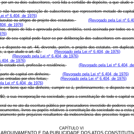
por um ou dois subscritores, será lida a certidão do depósito, a que alude o 
e não havendo oposição de subscritores que representem metade do capital 
ei nº 6.404, de 1976)
láusulas ou artigos do projeto dos estatutos.
(Revogado pela Lei nº 6.4
404, de 1976)
rios, depois de lida e aprovada pela assembléia, será assinada por todos os
976)
lar do seu capital pode fazer-se por deliberação dos subscritores em assemb
á o disposto no art. 44, devendo, porém, o projeto dos estatuto, em duplicat
s, a que alude o art. 42.
(Revogado pela Lei nº 6.404, de 1976)
.
(Revogado pela Lei nº 6.404, de 1976)
6.404, de 1976)
lo estado civil, profissão e residência;
(Revogado pela Lei nº 6.404, d
)
parte do capital em dinheiro;
(Revogado pela Lei nº 6.404, de 1976)
as entradas por eles feitas;
(Revogado pela Lei nº 6.404, de 1976)
la Lei nº 6.404, de 1976)
r em bens que não dinheiro, cumprir-se-á, preliminarmente, o disposto no a
0$0, a sua incorporação na sociedade, para a constituição de todo o capital o
ral ou no ato da escritura pública por procuradores investido de poderes esp
documentos, livros ou papéis relativos à constituição da sociedade ou a esta
ariamente pelo prejuízos resultantes da inobservância dos preceitos legais 
CAPÍTULO VI
 ARQUIVAMENTO E DA PUBLICIDADE DOS ATOS CONSTITUTI