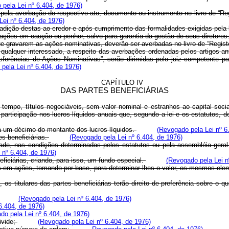
pela Lei nº 6.404, de 1976)
pela averbação do respectivo ato, documento ou instrumento no livro de “Reg
Lei nº 6.404, de 1976)
radição destas ao credor e após cumprimento das formalidades exigidas pel
 ações em caução ou penhor, salvo para garantia da gestão de seus diretores
 que gravarem as ações nominativas, deverão ser averbadas no livro de “Regi
 qualquer interessado, a respeito das averbações ordenadas pelos artigos a
ferências de Ações Nominativas”, serão dirimidas pelo juiz competente par
pela Lei nº 6.404, de 1976)
CAPÍTULO IV
DAS PARTES BENEFICIÁRIAS
tempo, títulos negociáveis, sem valor nominal e estranhos ao capital socia
m participação nos lucros líquidos anuais que, segundo a lei e os estatutos, 
rá um décimo do montante dos lucros líquidos.
(Revogado pela Lei nº 6
es beneficiárias.
(Revogado pela Lei nº 6.404, de 1976)
dade, nas condições determinadas pelos estatutos ou pela assembléia geral 
 nº 6.404, de 1976)
eficiárias, criando, para isso, um fundo especial.
(Revogado pela Lei n
as em ações, tomando por base, para determinar-lhes o valor, os mesmos ele
 os titulares das partes beneficiárias terão direito de preferência sobre o q
(Revogado pela Lei nº 6.404, de 1976)
6.404, de 1976)
do pela Lei nº 6.404, de 1976)
ivide;
(Revogado pela Lei nº 6.404, de 1976)