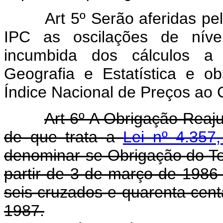
Art 5º Serão aferidas p
IPC as oscilações de níve
incumbida dos cálculos a F
Geografia e Estatística e 
Índice Nacional de Preços ao
Art 6º A Obrigação Reaj
de que trata a
Lei nº 4.357
denominar-se Obrigação do Te
partir de 3 de março de 1986 
seis cruzados e quarenta cent
1987.