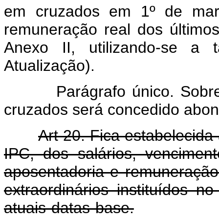
em cruzados em 1º de març
remuneração real dos último
Anexo II, utilizando-se a 
Atualização).
Parágrafo único. Sobre a 
cruzados será concedido abono
Art 20. Fica estabelecida
IPC, dos salários, vencimen
aposentadoria e remuneração 
extraordinários instituídos 
atuais datas-base.