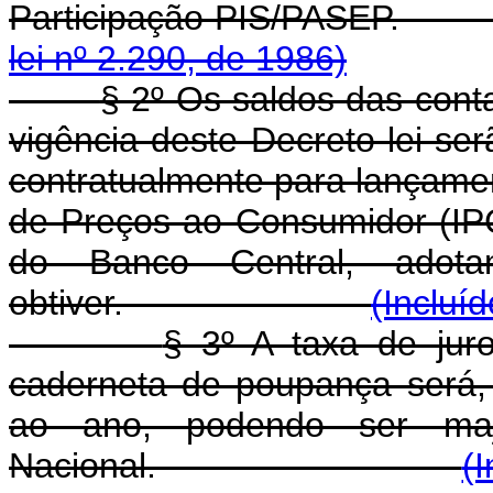
Participação PI
lei nº 2.290, de 1986)
§ 2º Os saldos das cont
vigência deste Decreto-lei ser
contratualmente para lançament
de Preços ao Consumidor (IPC
do Banco Central, adota
obtiver.
(Incluí
§ 3º A taxa de jur
caderneta de poupança será,
ao ano, podendo ser maj
Nacional.
(I