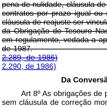
pena de nulidade, cláusula de
contratos por prazo igual ou
cláusula de reajuste ser vincul
da Obrigação do Tesouro Nac
em regulamento, vedada a apl
de 1987
2.289, de 1986)
2.290, de 1986)
Da Conversã
Art 8º As obrigações de
sem cláusula de correção mon