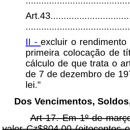
........................................
Art.43................................
........................................
II -
excluir o rendimento
primeira colocação de t
cálculo de que trata o ar
de 7 de dezembro de 197
lei."
Dos Vencimentos, Soldos,
Art 17. Em 1º de març
valer Cz$804,00 (oitocentos e