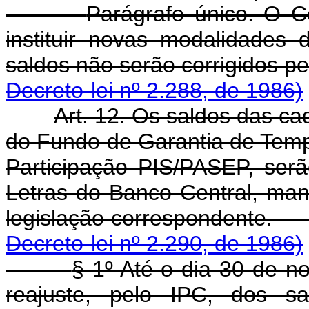
Parágrafo único. O C
instituir novas modalidades
saldos não serão corr
Decreto-lei nº 2.288, de 1986)
Art. 12. Os saldos das c
do Fundo de Garantia de Tem
Participação PIS/PASEP, serã
Letras do Banco Central, mant
legislação corres
Decreto-lei nº 2.290, de 1986)
§ 1º Até o dia 30 de n
reajuste, pelo IPC, dos