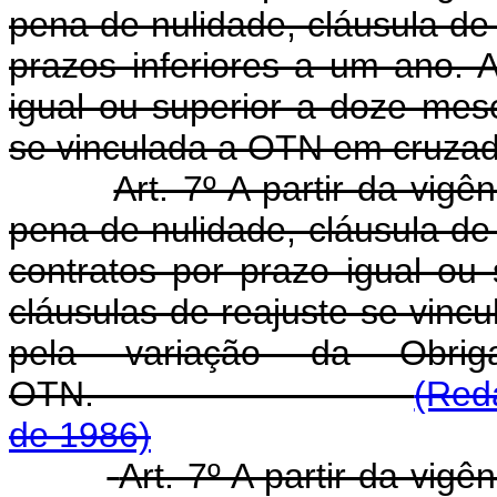
pena de nulidade, cláusula de
prazos inferiores a um ano. 
igual ou superior a doze mese
se vinculada a OTN em cruzad
Art. 7º A partir da vigê
pena de nulidade, cláusula de
contratos por prazo igual ou
cláusulas de reajuste se vincu
pela variação da Obri
OTN.
(Red
de 1986)
Art. 7º A partir da vigê