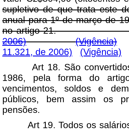
supletivo de que trata este de
anual para 1º de março de 19
no artigo 21
2006)
(Vigência)
11.321, de 2006)
(Vigência)
Art 18. São convertid
1986, pela forma do artig
vencimentos, soldos e dem
públicos, bem assim os pr
pensões.
Art 19. Todos os salári