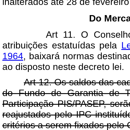
inalterados até 28 de fevereir
Do Merca
Art 11. O Conselh
atribuições estatuídas pela
L
1964
, baixará normas destina
ao disposto neste decreto lei.
Art 12. Os saldos das c
do Fundo de Garantia de 
Participação PIS/PASEP, serã
reajustados pelo IPC instituíd
critérios a serem fixados pelo