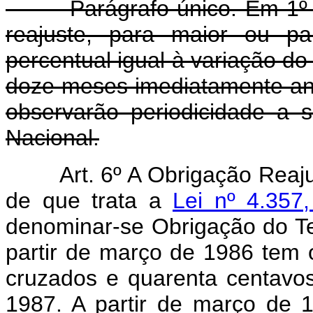
Parágrafo único. Em 1º de
reajuste, para maior ou 
percentual igual à variação d
doze meses imediatamente ant
observarão periodicidade a 
Nacional.
Art. 6º A Obrigação Reaj
de que trata a
Lei nº 4.357
denominar-se Obrigação do Te
partir de março de 1986 tem 
cruzados e quarenta centavos)
1987. A partir de março de 1