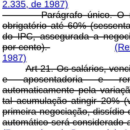
2.335, de 1987)
Parágrafo único. O 
obrigatório até 60% (sessent
do IPC, assegurada a negoc
por cento).
(Re
1987)
Art 21. Os salários, ven
e aposentadoria e rem
automaticamente pela variaç
tal acumulação atingir 20% (v
primeira negociação, dissídio 
automático será considerado a