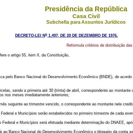
Presidência da República
Casa Civil
Subchefia para Assuntos Jurídicos
o
DECRETO-LEI N
1.497, DE 20 DE DEZEMBRO DE 1976.
Reformula critérios de distribuição da
ere o artigo 55, item II, da Constituição,
ica pelo Banco Nacional do Desenvolvimento Econômico (BNDE), de acordo c
las, sendo a primeira até 30 (trinta) de abril, correspondente ao montante cr
dos nos meses imediatamente anteriores;
ês seguinte ao trimestre vencido, o correspondente ao montante nele credit
o Federal e Municípios serão estabelecidos no primeiro trimestre de cada e
 Federal e Municípios será efetuada mediante determinação do DNAEE, após
ao Banco Nacional do Desenvolvimento Econômico o bloqueio da conta espe