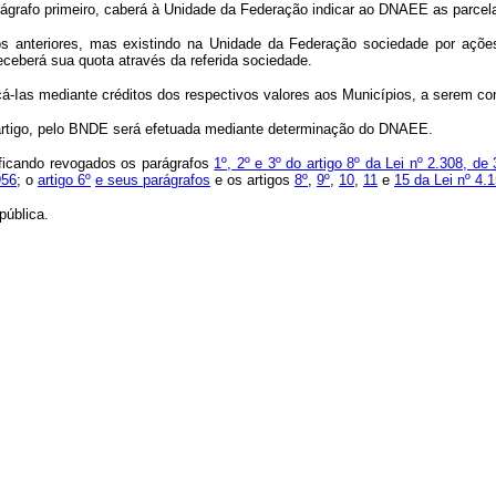
rafo primeiro, caberá à Unidade da Federação indicar ao DNAEE as parcela
eriores, mas existindo na Unidade da Federação sociedade por ações gerad
receberá sua quota através da referida sociedade.
s mediante créditos dos respectivos valores aos Municípios, a serem conv
rtigo, pelo BNDE será efetuada mediante determinação do DNAEE.
7 ficando revogados os parágrafos
1º, 2º e 3º do artigo 8º da Lei nº 2.308, d
956
; o
artigo 6º
e seus parágrafos
e os artigos
8º
,
9º
,
10
,
11
e
15 da Lei nº 4.
ública.