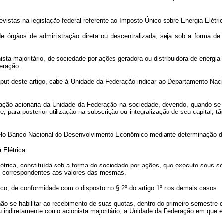
stas na legislação federal referente ao Imposto Único sobre Energia Elétri
órgãos de administração direta ou descentralizada, seja sob a forma de ó
ta majoritário, de sociedade por ações geradora ou distribuidora de energia e
deração.
deste artigo, cabe à Unidade da Federação indicar ao Departamento Nacion
ão acionária da Unidade da Federação na sociedade, devendo, quando se tra
, para posterior utilização na subscrição ou integralização de seu capital, tã
pelo Banco Nacional do Desenvolvimento Econômico mediante determinação
Elétrica:
rica, constituída sob a forma de sociedade por ações, que execute seus ser
al correspondentes aos valores das mesmas.
 de conformidade com o disposto no § 2º do artigo 1º nos demais casos.
o se habilitar ao recebimento de suas quotas, dentro do primeiro semestre
 ou indiretamente como acionista majoritário, a Unidade da Federação em que e