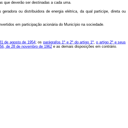
s que deverão ser destinadas a cada uma.
ora ou distribuidora de energia elétrica, da qual participe, direta ou
ertidos em participação acionária do Município na sociedade.
e 31 de agosto de 1954
; os
parágrafos 1º e 2º do artigo 1º
,
o artigo 2º e seus
156, de 28 de novembro de 1962
e as demais disposições em contrário.