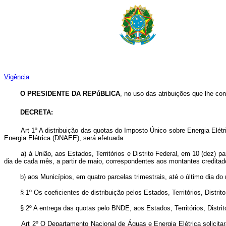
Vigência
O PRESIDENTE DA REPúBLICA
, no uso das atribuições que lhe conf
DECRETA:
Art 1º A distribuição das quotas do Imposto Único sobre Energia Elétr
Energia Elétrica (DNAEE), será efetuada:
a) à União, aos Estados, Territórios e Distrito Federal, em 10 (dez) parce
dia de cada mês, a partir de maio, correspondentes aos montantes credita
b) aos Municípios, em quatro parcelas trimestrais, até o último dia do m
§ 1º Os coeficientes de distribuição pelos Estados, Territórios, Distrit
§ 2º A entrega das quotas pelo BNDE, aos Estados, Territórios, Distrito
Art 2º O Departamento Nacional de Águas e Energia Elétrica solicitará 