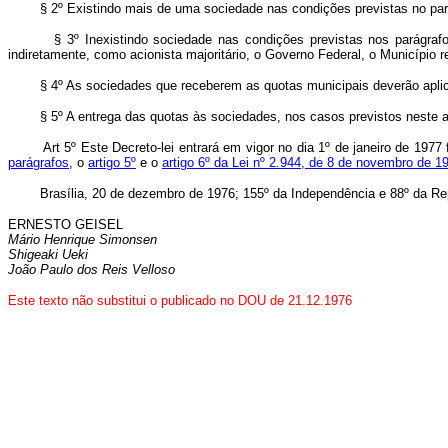
§ 2º Existindo mais de uma sociedade nas condições previstas no parág
§ 3º Inexistindo sociedade nas condições previstas nos parágrafos ant
indiretamente, como acionista majoritário, o Governo Federal, o Município 
§ 4º As sociedades que receberem as quotas municipais deverão aplicá-Ia
§ 5º A entrega das quotas às sociedades, nos casos previstos neste a
Art 5º Este Decreto-lei entrará em vigor no dia 1º de janeiro de 197
parágrafos
, o
artigo 5º
e o
artigo 6º da Lei nº 2.944, de 8 de novembro de 1
Brasília, 20 de dezembro de 1976; 155º da Independência e 88º da Rep
ERNESTO GEISEL
Mário Henrique Simonsen
Shigeaki Ueki
João Paulo dos Reis Velloso
Este texto não substitui o publicado no DOU de 21.12.1976