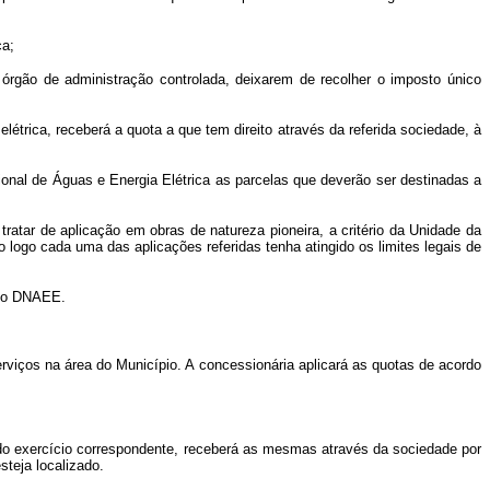
ca;
rgão de administração controlada, deixarem de recolher o imposto único
létrica, receberá a quota a que tem direito através da referida sociedade, à
al de Águas e Energia Elétrica as parcelas que deverão ser destinadas a
tar de aplicação em obras de natureza pioneira, a critério da Unidade da
o logo cada uma das aplicações referidas tenha atingido os limites legais de
 do DNAEE.
viços na área do Município. A concessionária aplicará as quotas de acordo
 do exercício correspondente, receberá as mesmas através da sociedade por
steja localizado.