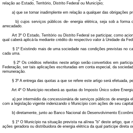
relação ao Estado, Território, Distrito Federal ou Município;
a) que se tornar inadimplente em relação a qualquer das obrigações previ
b) cujos serviços públicos de- energia elétrica, seja sob a forma de 
arrecadado.
Art 3º O Estado, Território ou Distrito Federal se participar, como acionis
qual caberá aplicá-la mediante crédito do respectivo valor à Unidade da Fe
§ 1º Existindo mais de uma sociedade nas condições previstas no caput 
cada uma.
§ 2º Os créditos referidos neste artigo serão convertidos em participaç
Federação, ser tais aplicações escrituradas em conta especial, da sociedade
remuneração.
§ 3º A entrega das quotas a que se refere este artigo será efetuada, 
Art 4º O Município receberá as quotas do Imposto Único sobre Energia 
a) por intermédio da concessionária de serviços públicos de energia elét
com a legislação vigente indenizando o Município com ações de seu capit
b) diretamente, junto ao Banco Nacional do Desenvolvimento Econômico,
§ 1º O Município na situação prevista na alínea "b" deste artigo, que nã
ações geradora ou distribuidora de energia elétrica da qual participe direta