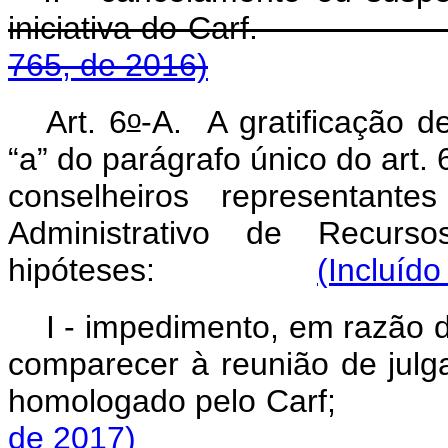
iniciativa do Carf
765, de 2016)
o
Art. 6
-A. A gratificação d
“a” do parágrafo único do art. 
conselheiros representante
Administrativo de Recurso
hipóteses:
(Incluído
I - impedimento, em razão d
comparecer à reunião de jul
homologado pelo 
de 2017)