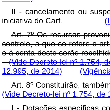
II - cancelamento ou susp
iniciativa do Carf.
(
Art. 7º Os recursos proven
controle, a que se refere o ar
e à conta deste serão rec
(Vide Decreto-lei nº 1.754, 
12.995, de 2014)
(Vigênci
Art. 8º Constituirão,
(Vide Decreto-lei nº 1.754, de
I - Dotações específicas 