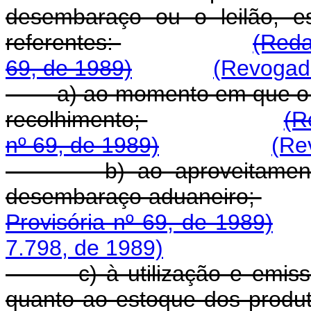
desembaraço ou o leilão, e
referentes:
(Reda
69, de 1989)
(Revogado
a) ao momento em que o 
recolhimento;
(R
nº 69, de 1989)
(Re
b) ao aproveitamen
desembaraço aduaneiro;
Provisória nº 69, de 1989)
7.798, de 1989)
c) à utilização e emiss
quanto ao estoque dos produto