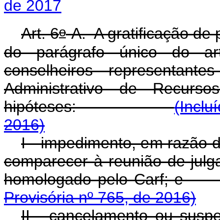
de 2017
o
Art. 6
-A. A gratificação de 
do parágrafo único do ar
conselheiros representante
Administrativo de Recurso
hipóteses:
(Inclu
2016)
I - impedimento, em razão d
comparecer à reunião de jul
homologado pelo
Provisória nº 765, de 2016)
II - cancelamento ou susp