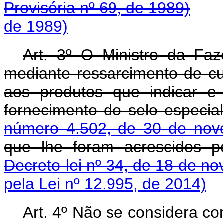
Provisória nº 69, de 1989)
de 1989)
Art. 3º O Ministro da Faz
mediante ressarcimento de c
aos produtos que indicar e 
fornecimento do selo especia
número 4.502, de 30 de no
que lhe foram acrescidos p
Decreto-lei nº 34, de 18 de n
pela Lei nº 12.995, de 2014)
Art. 4º Não se considera c