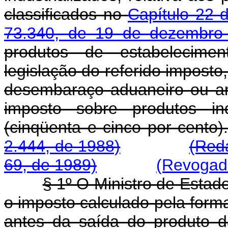
classificados no
Capítulo 22 
73.340, de 19 de dezembro
produtos de estabelecimen
legislação do referido imposto,
desembaraço aduaneiro ou ar
imposto sobre produtos ind
(cinqüenta e cinco 
2.444, de 1988)
(Red
69, de 1989)
(Revogado
§ 1º O Ministro de Esta
o imposto calculado pela forma
antes da saída do produto d