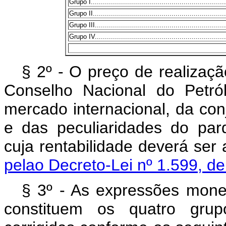
Grupo I....................................................................
Grupo II...................................................................
Grupo III..................................................................
Grupo IV..................................................................
§ 2º - O preço de realizaçã
Conselho Nacional do Petró
mercado internacional, da con
e das peculiaridades do parq
cuja rentabilidade dever
pelao Decreto-Lei nº 1.599, d
§ 3º - As expressões mone
constituem os quatro grupo