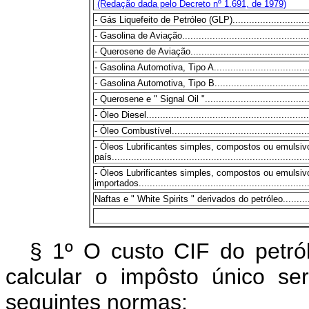
(Redação dada pelo Decreto nº 1.691, de 1979)
- Gás Liquefeito de Petróleo (GLP)................................
- Gasolina de Aviação.................................................
- Querosene de Aviação...............................................
- Gasolina Automotiva, Tipo A.......................................
- Gasolina Automotiva, Tipo B.......................................
- Querosene e " Signal Oil ".........................................
- Óleo Diesel............................................................
- Óleo Combustível.....................................................
- Óleos Lubrificantes simples, compostos ou emulsiv
país.......................................................................
- Óleos Lubrificantes simples, compostos ou emulsi
importados...............................................................
Naftas e " White Spirits " derivados do petróleo................
§ 1º O custo CIF do petró
calcular o impôsto único s
seguintes normas: