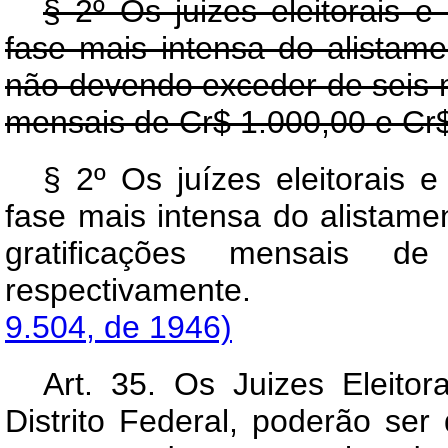
§ 2º Os juizes eleitorais 
fase mais intensa do alistame
não devendo exceder de seis 
mensais de Cr$ 1.000,00 e Cr$
§ 2º Os juízes eleitorais 
fase mais intensa do alistamen
gratificações mensais 
respectivamente
9.504, de 1946)
Art.
35. Os Juizes Eleitora
Distrito Federal, poderão ser