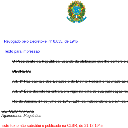
Revogado pelo Decreto-lei nº 8.835, de 1946
Texto para impressão
O Presidente da República,
usando da atribuição que lhe confere o a
DECRETA:
Art.
1º Nas capitais dos Estados e do Distrito Federal é facultado ao ele
Art.
2º Êste decreto-lei entrará em vigor na data de sua publicação r
Rio de Janeiro, 17 de julho de 1945, 124º da Independência e 57º da 
GETULIO VARGAS
Agamemnon Magalhães
Este texto não substitui o publicado na CLBR, de 31.12.1945