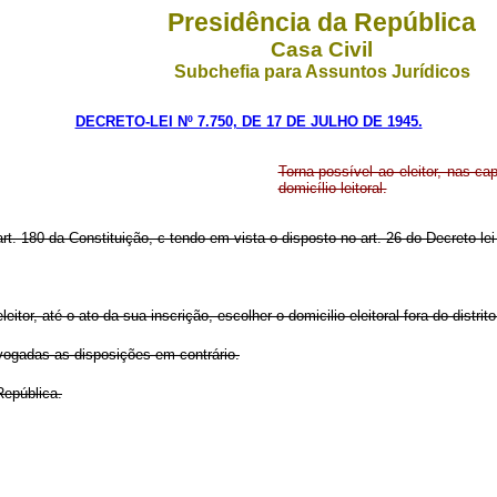
Presidência da República
Casa Civil
Subchefia para Assuntos Jurídicos
DECRETO-LEI Nº 7.750, DE 17 DE JULHO DE 1945.
Torna possível ao eleitor, nas cap
domicílio leitoral.
rt. 180 da Constituição, c tendo em vista o disposto no art. 26 do Decreto-l
itor, até o ato da sua inscrição, escolher o domicilio eleitoral fora do distrit
evogadas as disposições em contrário.
República.