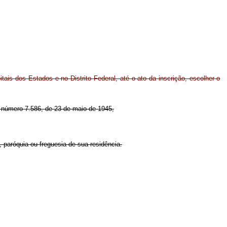
itais dos Estados e no Distrito Federal, até o ato da inscrição, escolher o
ei número 7.586, de 23 de maio de 1945,
o, paróquia ou freguesia de sua residência.