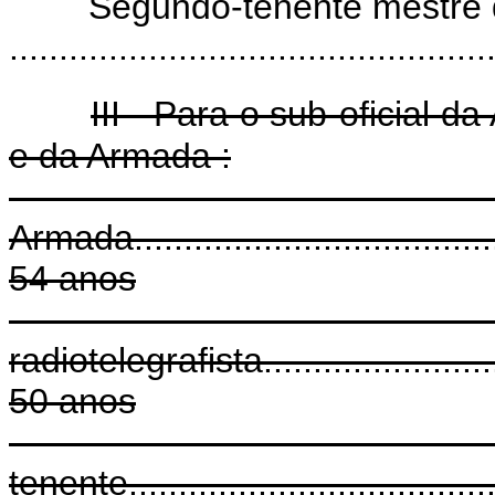
Segundo-tenente mestre d
.............................................
III - Para o sub-oficial 
e da Armada :
Sub-of
Armada.......................................
54 anos
Sub-t
radiotelegrafista............................
50 anos
S
tenente.......................................