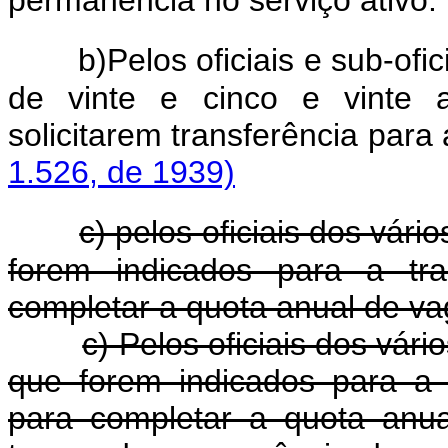
permanência no serviço ativo.
b)Pelos oficiais e sub-ofi
de vinte e cinco e vinte a
solicitarem transferência 
1.526, de 1939)
c) pelos oficiais dos vár
forem indicados para a tra
completar a quota anual de va
c) Pelos oficiais dos vár
que forem indicados para a 
para completar a quota anua