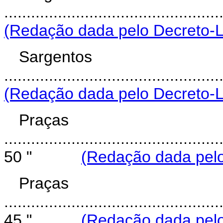
.........................................
(Redação dada pelo Decreto-Le
Sargentos
.........................................
(Redação dada pelo Decreto-Le
Praças 
................................................
50 "
(Redação dada pelo
Praças 
................................................
45 "
(Redação dada pelo