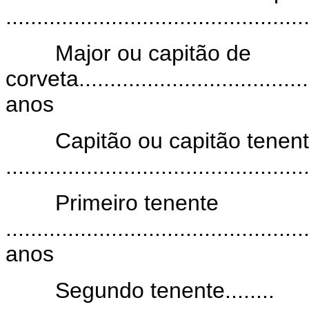
.............................................
Major ou capitão de
corveta......................................
anos
Capitão ou capitão tenen
.............................................
Primeiro tenente
...............................................
anos
Segundo tenente........