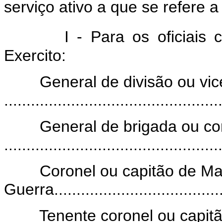
serviço ativo a que se refere a 
I - Para os oficiais
Exercito:
General de divisão ou vice
.............................................
General de brigada ou cont
.............................................
Coronel ou capitão de Ma
Guerra.....................................
Tenente coronel ou capitão