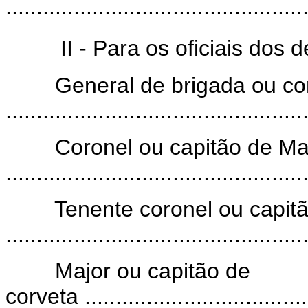
..............................................
II - Para os oficiais dos
General de brigada ou cont
.............................................
Coronel ou capitão de Mar
.............................................
Tenente coronel ou capitão
.............................................
Major ou capitão de
corveta .....................................