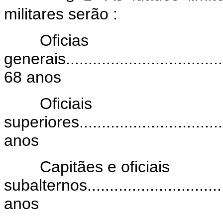
militares serão :
Oficias
generais......................................
68 anos
Oficiais
superiores...................................
anos
Capitães e oficiais
subalternos.................................
anos