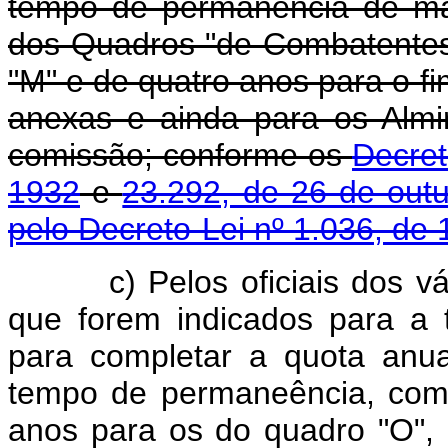
tempo de permanência de ma
dos Quadros "de Combatentes
"M" e de quatro anos para o fim
anexas e ainda para os Alm
comissão; conforme os
Decret
1932
e
23.292, de 26 de out
pelo Decreto-Lei nº 1.036, de 
c) Pelos oficiais dos 
que forem indicados para a 
para completar a quota anua
tempo de permaneência, como
anos para os do quadro "O",