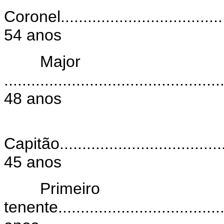
Coronel.......................................
54 anos
Major
................................................
48 anos
Capitão.......................................
45 anos
Primeiro
tenente......................................