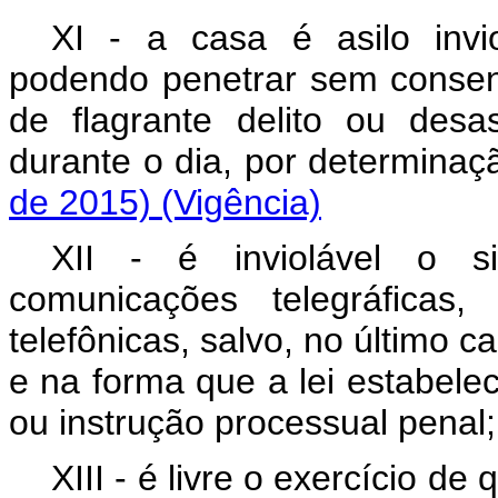
XI - a casa é asilo invi
podendo penetrar sem consen
de flagrante delito ou desa
durante o dia, por determi
de 2015)
(Vigência)
XII - é inviolável o s
comunicações telegráfica
telefônicas, salvo, no último c
e na forma que a lei estabelec
ou instrução processual p
XIII - é livre o exercício de