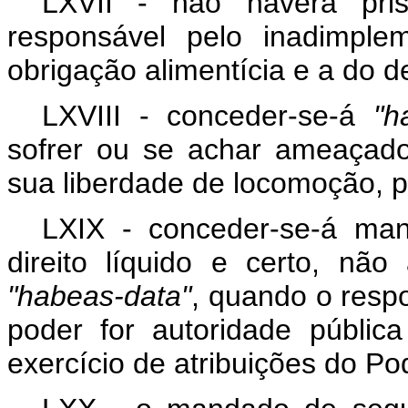
LXVII - não haverá pris
responsável pelo inadimple
obrigação alimentícia e a do dep
LXVIII - conceder-se-á
"h
sofrer ou se achar ameaçado
sua liberdade de locomoção, p
LXIX - conceder-se-á ma
direito líquido e certo, n
"habeas-data"
, quando o resp
poder for autoridade públic
exercício de atribuições do Po