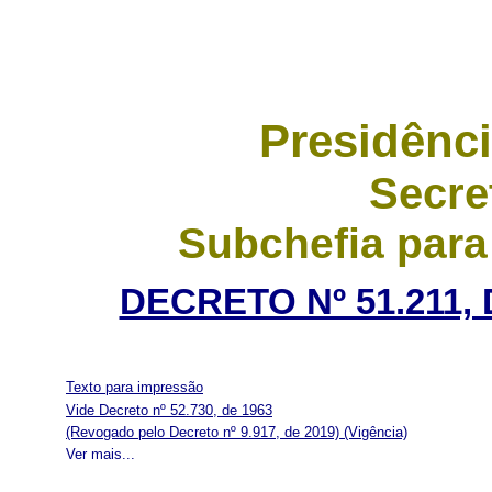
Presidênci
Secre
Subchefia para
DECRETO Nº 51.211,
Texto para impressão
Vide Decreto nº 52.730, de 1963
(Revogado pelo Decreto nº 9.917, de 2019)
(Vigência)
Ver mais...