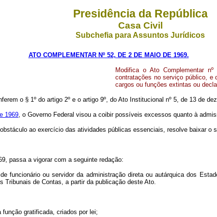
Presidência da República
Casa Civil
Subchefia para Assuntos Jurídicos
ATO COMPLEMENTAR Nº 52, DE 2 DE MAIO DE 1969.
Modifica o Ato Complementar nº 
contratações no serviço público, e
cargos ou funções extintas ou decl
ferem o § 1º do artigo 2º e o artigo 9º, do Ato Institucional nº 5, de 13 de d
de 1969
, o Governo Federal visou a coibir possíveis excessos quanto à admiss
stáculo ao exercício das atividades públicas essenciais, resolve baixar o s
69, passa a vigorar com a seguinte redação:
funcionário ou servidor da administração direta ou autárquica dos Estados,
s Tribunais de Contas, a partir da publicação deste Ato.
unção gratificada, criados por lei;