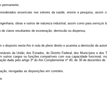
ro permanente;
considerados essenciais nos setores da saúde, ensino e pesquisa, assim c
ngenharia, obras e outros de natureza industrial, assim como para serviços b
 de claros resultantes de exoneração, demissão ou dispensa;
disposto neste Ato é nula de pleno direito e acarreta a demissão da autorid
estáveis da União, dos Estados, do Distrito Federal, dos Municípios e dos T
m outros cargos ou funções compatíveis com sua capacidade funcional, man
ção dada pelo artigo 3º do Ato Complementar nº 40, de 30 de dezembro de 1968,
ação, revogadas as disposições em contrário.
a.