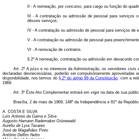
II - A nomeação, por concurso, para cargo ou função do quad
III ‑ A contratação ou admissão de pessoal para serviços 
dêsses serviços;
IV ‑ A contratação ou admissão de pessoal para serviços de e
V ‑ A contratação ou admissão de pessoal para preenchimento
VI ‑ A renovação de contratos.
§ 2º A nomeação, contratação ou admissão em desacordo com o 
Art.
2º A juízo e no interesse da Administração, os servidores civis 
declaradas desnecessárias, poderão ser compulsòriamente aproveitadas e
disponibilidade, nos termos do
§ 2º do artigo 99 da Constituição,
com a reda
1969.
Art.
3º Êste Ato Complementar entrará em vigor na data de sua public
Brasília, 2 de maio de 1969; 148º da Independência e 81º da Repúblic
A. COSTA E SILVA
Luís Antonio da Gama e Silva
Augusto Hamann Rademaker Grünewald
Aurélio de Lyra Tavares
José de Magalhães Pinto
Antônio Delfim Netto