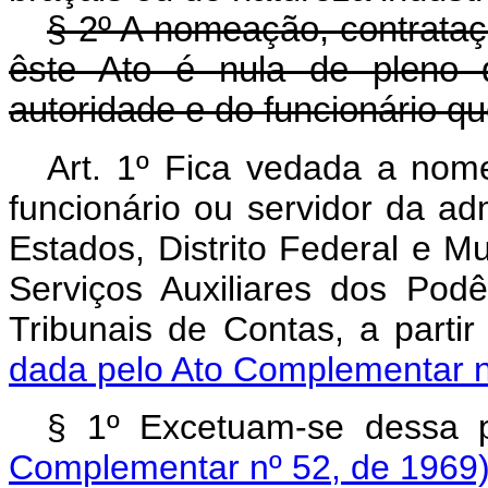
§ 2º A nomeação, contrat
êste Ato é nula de pleno d
autoridade e do funcionário qu
Art. 1º Fica vedada a nom
funcionário ou servidor da ad
Estados, Distrito Federal e Mu
Serviços Auxiliares dos Podê
Tribunais de Contas, a parti
dada pelo Ato Complementar n
§ 1º Excetuam‑se dessa p
Complementar nº 52, de 1969