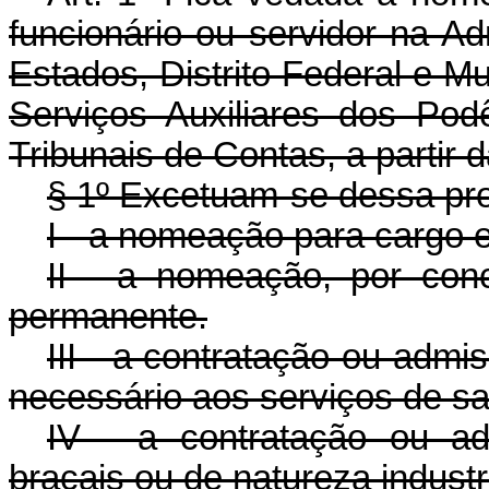
funcionário ou servidor na Ad
Estados, Distrito Federal e Mu
Serviços Auxiliares dos Podê
Tribunais de Contas, a partir 
§ 1º Excetuam-se dessa pro
I - a nomeação para cargo e
II - a nomeação, por con
permanente.
III - a contratação ou admi
necessário aos serviços de sa
IV - a contratação ou a
braçais ou de natureza industri