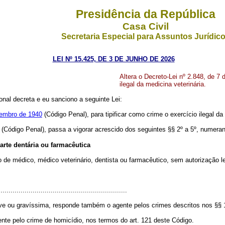
Presidência da República
Casa Civil
Secretaria Especial para Assuntos Jurídic
LEI Nº 15.425, DE 3 DE JUNHO DE 2026
Altera o Decreto-Lei nº 2.848, de 7
ilegal da medicina veterinária.
al decreta e eu sanciono a seguinte Lei:
zembro de 1940
(Código Penal), para tipificar como crime o exercício ilegal da
(Código Penal), passa a vigorar acrescido dos seguintes §§ 2º a 5º, numeran
 arte dentária ou farmacêutica
são de médico, médico veterinário, dentista ou farmacêutico, sem autorização l
...............................................................
ave ou gravíssima, responde também o agente pelos crimes descritos nos §§ 1
nte pelo crime de homicídio, nos termos do art. 121 deste Código.