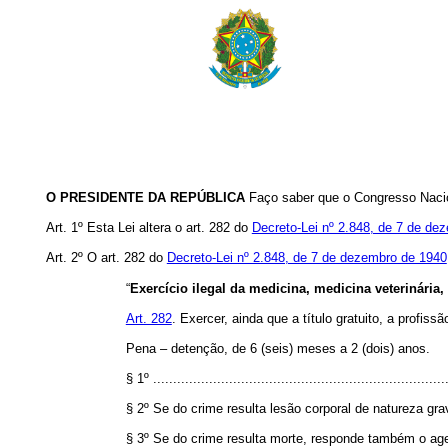
O PRESIDENTE DA REPÚBLICA
Faço saber que o Congresso Nacion
Art. 1º Esta Lei altera o art. 282 do
Decreto-Lei nº 2.848, de 7 de de
Art. 2º O art. 282 do
Decreto-Lei nº 2.848, de 7 de dezembro de 1940
“
Exercício ilegal da medicina, medicina veterinária,
Art. 282
. Exercer, ainda que a título gratuito, a profis
Pena – detenção, de 6 (seis) meses a 2 (dois) anos.
§ 1º ..........................................................................
§ 2º Se do crime resulta lesão corporal de natureza gr
§ 3º Se do crime resulta morte, responde também o age