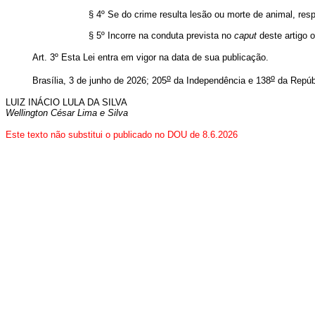
§ 4º Se do crime resulta lesão ou morte de animal, re
§ 5º Incorre na conduta prevista no
caput
deste artigo o
Art. 3º
Esta Lei entra em vigor na data de sua publicação.
o
o
Brasília, 3 de junho de 2026; 205
da Independência e 138
da Repúb
LUIZ INÁCIO LULA DA SILVA
Wellington César Lima e Silva
Este texto não substitui o publicado no DOU de 8.6.2026