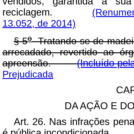
vendidos, garantida a sua
reciclagem.
(Renumer
13.052, de 2014)
o
§ 5
Tratando-se de madeira
arrecadado, revertido ao ór
apreensão.
(Incluído pel
Prejudicada
CAP
DA AÇÃO E D
Art. 26. Nas infrações pena
é pública incondicionada.