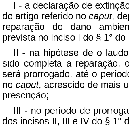
I - a declaração de extinção
do artigo referido no
caput
, d
reparação do dano ambienta
prevista no inciso I do § 1° d
II - na hipótese de o laud
sido completa a reparação,
será prorrogado, até o períod
no
caput
, acrescido de mais
prescrição;
III - no período de prorro
dos incisos II, III e IV do § 1