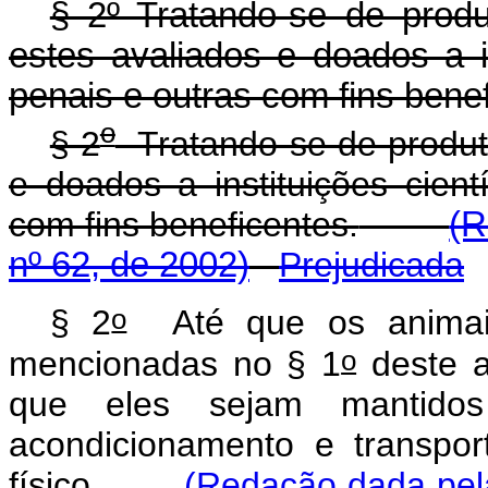
§ 2º Tratando-se de produ
estes avaliados e doados a ins
penais e outras com fins bene
o
§ 2
Tratando-se de produto
e doados a instituições cientí
com fins beneficentes.
(R
nº 62, de 2002)
Prejudicada
o
§ 2
Até que os animais 
o
mencionadas no § 1
deste a
que eles sejam mantido
acondicionamento e transpo
físico.
(Redação dada pela