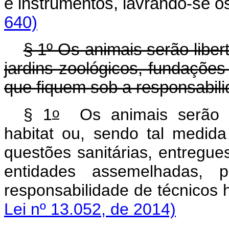
e instrumentos, lavrando-se
640)
§ 1º Os animais serão libe
jardins zoológicos, fundaçõe
que fiquem sob a responsabili
o
§ 1
Os animais serão pr
habitat
ou, sendo tal medida
questões sanitárias, entregue
entidades assemelhadas,
responsabilidade de técnico
Lei nº 13.052, de 2014)