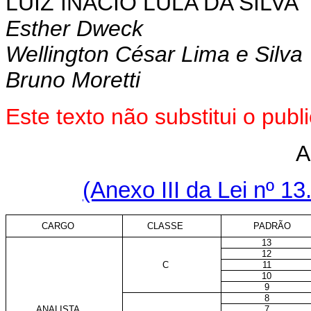
LUIZ INÁCIO LULA DA SILVA
Esther Dweck
Wellington César Lima e Silva
Bruno Moretti
Este texto não substitui o pub
A
(Anexo III da Lei nº 13
CARGO
CLASSE
PADRÃO
13
12
C
11
10
9
8
ANALISTA
7