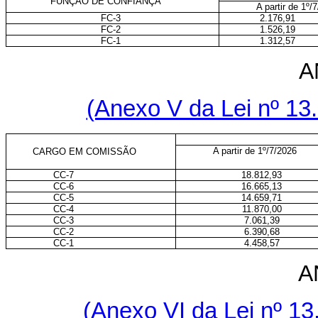
FUNÇÃO DE CONFIANÇA
A partir de 1º/
FC-3
2.176,91
FC-2
1.526,19
FC-1
1.312,57
A
(Anexo V da Lei nº 13.
A partir de 1º/7/2026
CARGO EM COMISSÃO
CC-7
18.812,93
CC-6
16.665,13
CC-5
14.659,71
CC-4
11.870,00
CC-3
7.061,39
CC-2
6.390,68
CC-1
4.458,57
A
(Anexo VI da Lei nº 13