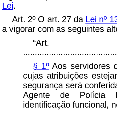
Lei
.
Art. 2º
O art. 27 da
Lei nº 1
a vigorar com as seguintes al
“Ar
........................................
§ 1º
Aos servidores d
cujas atribuições estej
segurança será conferid
Agente de Polícia In
identificação funcional,