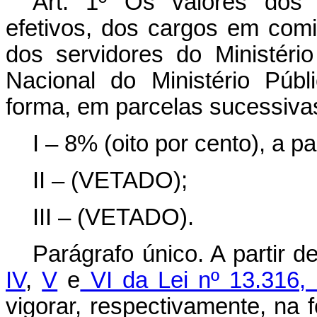
Art. 1º Os valores dos 
efetivos, dos cargos em com
dos servidores do Ministér
Nacional do Ministério Públ
forma, em parcelas sucessiva
I – 8% (oito por cento), a pa
II – (VETADO);
III – (VETADO).
Parágrafo único. A partir d
IV
,
V
e
VI da Lei nº 13.316,
vigorar, respectivamente, na