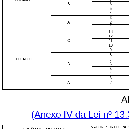
B
6
5
4
3
A
2
1
13
12
C
11
10
9
8
TÉCNICO
7
B
6
5
4
3
A
2
1
A
(Anexo IV da Lei nº 13.
VALORES INTEGRAI