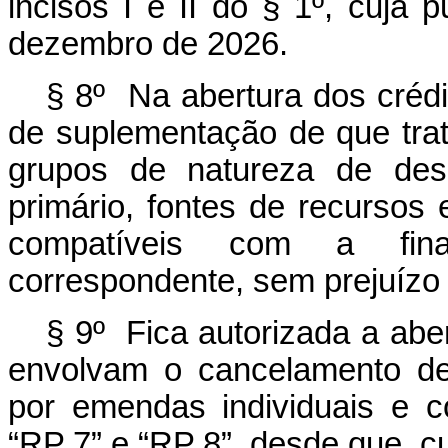
incisos I e II do § 1º, cuja 
dezembro de 2026.
§ 8º Na abertura dos créd
de suplementação de que trata
grupos de natureza de desp
primário, fontes de recursos 
compatíveis com a fina
correspondente, sem prejuízo 
§ 9º Fica autorizada a abe
envolvam o cancelamento de
por emendas individuais e co
“RP 7” e “RP 8”, desde que, c