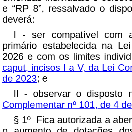
e “RP 8”, ressalvado o dispo
deverá:
I - ser compatível com 
primário estabelecida na Le
2026 e com os limites indivi
caput, incisos I a V, da Lei 
de 2023
; e
II - observar o disposto
Complementar nº 101, de 4 de
§ 1º Fica autorizada a abe
o aumento de dotações dos 