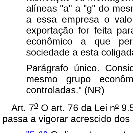
alíneas "a" a "g" do mes
a essa empresa o valor
exportação for feita p
econômico a que per
sociedade a esta coligad
Parágrafo único. Cons
mesmo grupo econômi
controladas." (NR)
o
Art. 7
O art. 76 da Lei n
º
9.5
passa a vigorar acrescido dos