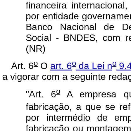
financeira internacional,
por entidade governament
Banco Nacional de De
Social - BNDES, com re
(NR)
o
o
o
Art. 6
O
art. 6
da Lei n
9.4
a vigorar com a seguinte reda
o
"Art. 6
A empresa que
fabricação, a que se ref
por intermédio de emp
fabricação ou montagem