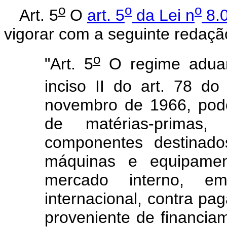
o
o
o
Art. 5
O
art. 5
da Lei n
8.0
vigorar com a seguinte redaçã
o
"Art. 5
O regime aduane
inciso II do art. 78 do
novembro de 1966, pode
de matérias-primas, 
componentes destinado
máquinas e equipamen
mercado interno, em
internacional, contra p
proveniente de financiam