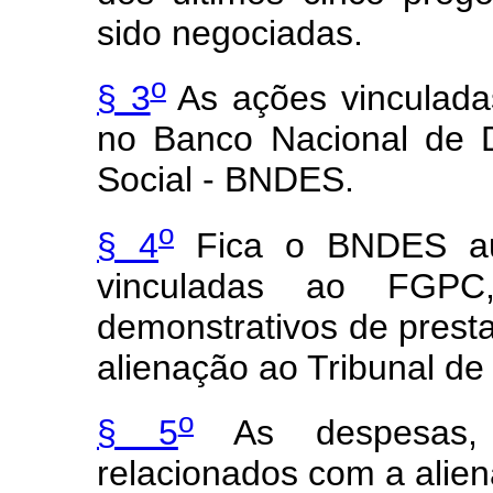
sido negociadas.
o
§ 3
As ações vinculada
no Banco Nacional de 
Social - BNDES.
o
§ 4
Fica o BNDES aut
vinculadas ao FGPC
demonstrativos de presta
alienação ao Tribunal de
o
§ 5
As despesas, 
relacionados com a alie