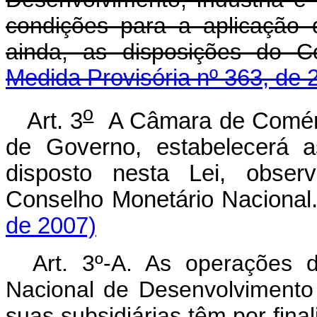
condições para a aplicação 
ainda, as disposições do C
Medida Provisória nº 363, de 
o
Art. 3
A Câmara de Comérc
de Governo, estabelecerá a
disposto nesta Lei, obser
Conselho Monetário Nacional
de 2007)
Art. 3º-A. As operações 
Nacional de Desenvolviment
suas subsidiárias têm por fi