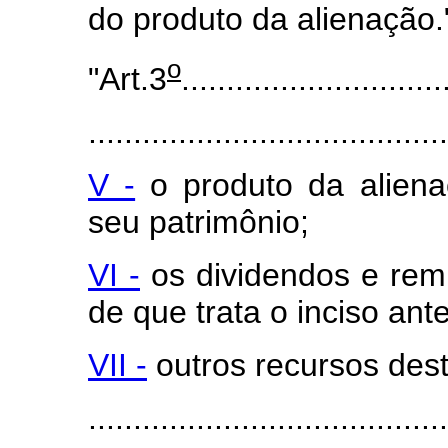
do produto da alienação.
o
"Art.3
.............................
........................................
V -
o produto da aliena
seu patrimônio;
VI -
os dividendos e rem
de que trata o inciso ante
VII -
outros recursos dest
......................................