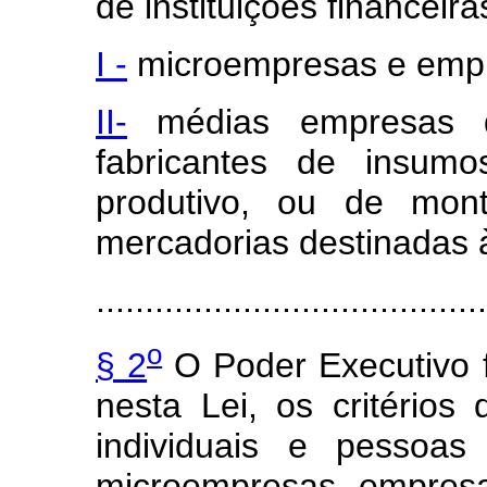
de instituições financeir
I -
microempresas e empr
II-
médias empresas q
fabricantes de insum
produtivo, ou de mo
mercadorias destinadas 
........................................
o
§ 2
O Poder Executivo fi
nesta Lei, os critério
individuais e pessoas
microempresas, empres