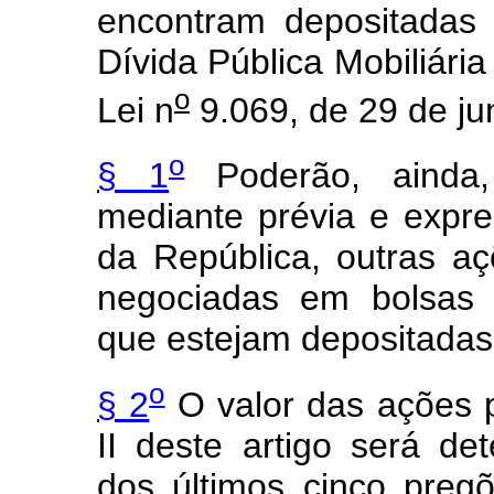
encontram depositadas
Dívida Pública Mobiliári
o
Lei n
9.069, de 29 de ju
o
§ 1
Poderão, ainda,
mediante prévia e expre
da República, outras a
negociadas em bolsas d
que estejam depositada
o
§ 2
O valor das ações pa
II deste artigo será d
dos últimos cinco pre