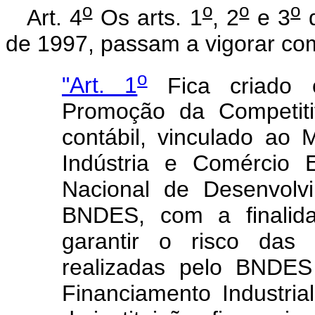
o
o
o
o
Art. 4
Os arts. 1
, 2
e 3
d
de 1997, passam a vigorar co
o
"Art. 1
Fica criado 
Promoção da Competiti
contábil, vinculado ao 
Indústria e Comércio 
Nacional de Desenvolv
BNDES, com a finalida
garantir o risco das 
realizadas pelo BNDES
Financiamento Industri