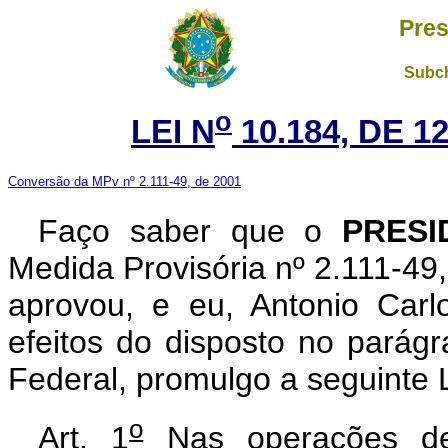
Pres
Subch
o
LEI N
10.184, DE 1
Conversão da MPv nº 2.111-49, de 2001
Faço saber que o
PRESI
Medida Provisória nº 2.111-49
aprovou, e eu, Antonio Carl
efeitos do disposto no parágr
Federal, promulgo a seguinte L
o
Art. 1
Nas operações de