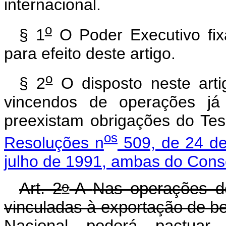
internacional.
o
§ 1
O Poder Executivo fix
para efeito deste artigo.
o
§ 2
O disposto neste art
vincendos de operações já 
preexistam obrigações do Te
os
Resoluções n
509, de 24 de
julho de 1991, ambas do Cons
o
Art. 2
-A
Nas operações de
vinculadas à exportação de be