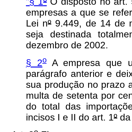
"§ 1
º
O disposto no art. 
empresas a que se refer
Lei n
º
9.449, de 14 de 
seja destinada totalm
dezembro de 2002.
o
§ 2
A empresa que us
parágrafo anterior e dei
sua produção no prazo al
multa de setenta por ce
do total das importaçõ
incisos I e II do art. 1
º
da 
o