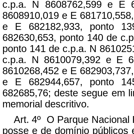
c.p.a. N 8608762,599 e E 6
8608910,019 e E 681710,558,
e E 682182,933, ponto 13
682630,653, ponto 140 de c.
ponto 141 de c.p.a. N 861025
c.p.a. N 8610079,392 e E 6
8610268,452 e E 682903,737,
e E 682944,657, ponto 14
682685,76; deste segue em linh
memorial descritivo.
Art. 4º O Parque Nacional 
posse e de domínio públicos e