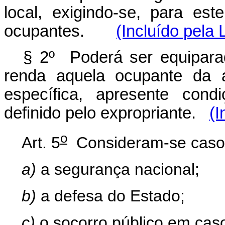
local, exigindo-se, para es
ocupantes.
(Incluído pela 
§ 2º Poderá ser equipara
renda aquela ocupante da á
específica, apresente cond
definido pelo expropriante.
(I
o
Art. 5
Consideram-se casos 
a)
a segurança nacional;
b)
a defesa do Estado;
c)
o socorro público em cas