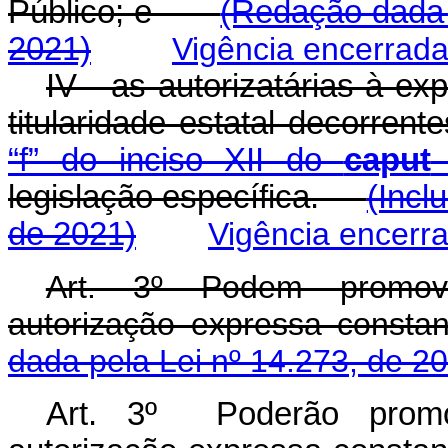
Público; e
(Redação dada 
2021)
Vigência encerrad
IV - as autorizatárias à ex
titularidade estatal decorren
“f” do inciso XII do
caput
d
legislação específica.
(Incl
de 2021)
Vigência encerr
Art. 3º Podem promove
autorização expressa const
dada pela Lei nº 14.273, de 2
Art. 3º Poderão promo