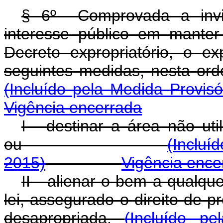
§ 6
º
Comprovada a inviab
interesse público em mante
Decreto expropriatório, o e
seguintes medidas, n
(Incluído pela Medida Provis
Vigência encerrada
I - destinar a área não uti
ou
(Incluí
2015)
Vigência ence
II - alienar o bem a qualqu
lei, assegurado o direito de pr
desapropriada.
(Incluído p