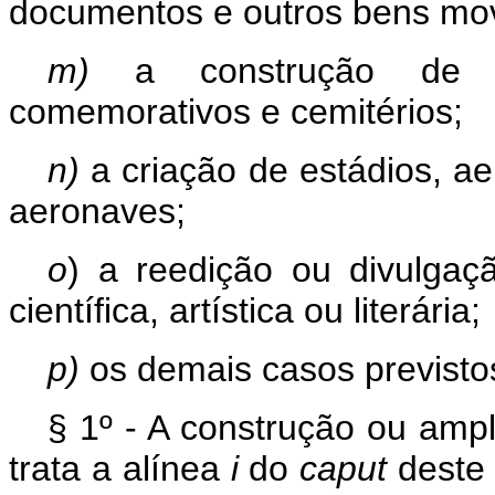
documentos e outros bens movei
m)
a construção de ed
comemorativos e cemitérios;
n)
a criação de estádios, 
aeronaves;
o
) a reedição ou divulgaç
científica, artística ou literária;
p)
os demais casos previstos
§ 1º - A construção ou ampli
trata a alínea
i
do
caput
deste 