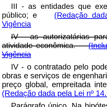
III - as entidades que e
público; e
(Redação dada
Vigência
IV - as autorizatárias pa
atividade econômica.
(Incl
Vigência
IV - o contratado pelo pod
obras e serviços de engenhar
preço global, empreitada i
(Redação dada pela Lei nº 14
Parágrafo único. Na hipóte