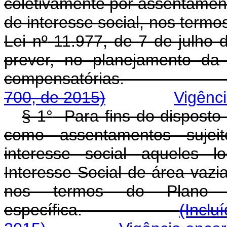
coletivamente por assentamento
de interesse social, nos termo
Lei n
º
11.977, de 7 de julho d
prever, no planejamento da
compensatórias
700, de 2015)
Vigênc
§ 1
°
Para fins do disposto
como assentamentos sujeit
interesse social aqueles 
Interesse Social de área vazi
nos termos do Plano D
específica.
(Inclu