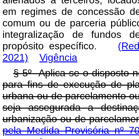
alienados a terceiros, locad
em regimes de concessão de 
comum ou de parceria público
integralização de fundos d
propósito específico.
(Red
2021)
Vigência
§ 5
º
Aplica-se o disposto n
para fins de execução de pl
urbana ou de parcelamento ou
seja assegurada a destinaç
urbanização ou de pa
pela Medida Provisória nº 7