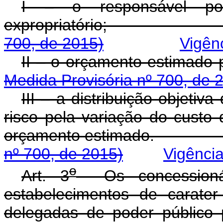
I – o responsável po
expropriatório;
700, de 2015)
Vigên
II – o orçamento estimado 
Medida Provisória nº 700, de 
III – a distribuição objetiva
risco pela variação do custo
orçamento estima
nº 700, de 2015)
Vigênci
o
Art. 3
Os concessionár
estabelecimentos de carate
delegadas de poder público