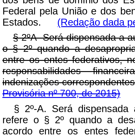
Federal pela União e dos be
Estados.
(Redação dada pe
§ 2
º
A Será dispensada a aut
o § 2
º
quando a desapropria
entre os entes federativos, n
responsabilidades financ
indenizações corres
Provisória nº 700, de 2015)
§ 2º-A. Será dispensada a
refere o § 2º quando a desa
acordo entre os entes fede