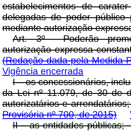
estabelecimentos de carate
delegadas de poder público
mediante autorização expressa,
Art. 3
º
Poderão promove
autorização expressa c
(Redação dada pela Medida Pr
Vigência encerrada
I – os concessionários, inc
da Lei n
º
11.079, de 30 de d
autorizatários e arr
Provisória nº 700, de 2015)
II – as entidades públicas;