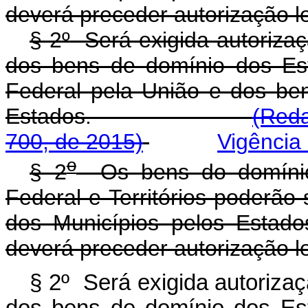
deverá preceder autorização le
§ 2
º
Será exigida autorizaçã
dos bens de domínio dos Est
Federal pela União e dos be
Estados.
(Reda
700, de 2015)
Vigência
o
§ 2
Os bens do domínio d
Federal e Territórios poderão
dos Municípios pelos Estad
deverá preceder autorização le
§ 2º Será exigida autorizaç
dos bens de domínio dos Est