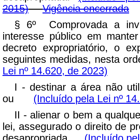
2015)
Vigência encerrada
§ 6º Comprovada a invia
interesse público em mante
decreto expropriatório, o e
seguintes medidas, nesta o
Lei nº 14.620, de 2023)
I - destinar a área não uti
ou
(Incluído pela Lei nº 1
II - alienar o bem a qualqu
lei, assegurado o direito de pr
desapropriada.
(Incluído pe