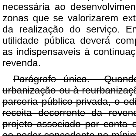
necessária ao desenvolvimen
zonas que se valorizarem ex
da realização do serviço. 
utilidade pública deverá co
as indispensaveis à continua
revenda.
Parágrafo único. Quando
urbanização ou à reurbanizaç
parceria público-privada, o ed
receita decorrente da revend
projeto associado por conta e
ao poder concedente no míni