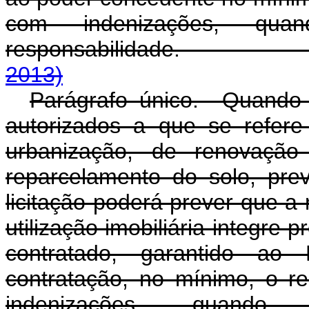
com indenizações, qu
responsabilida
2013)
Parágrafo único. Quando 
autorizados a que se refere
urbanização, de renovaçã
reparcelamento do solo, prev
licitação poderá prever que a
utilização imobiliária integre 
contratado, garantido ao 
contratação, no mínimo, o 
indenizações, quand