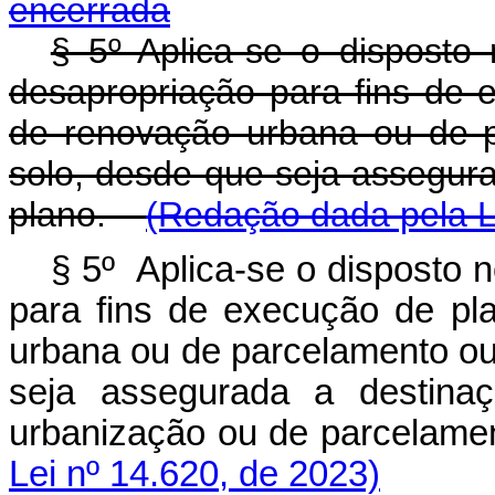
encerrada
§ 5º Aplica-se o disposto
desapropriação para fins de 
de renovação urbana ou de 
solo, desde que seja assegura
plano.
(Redação dada pela L
§ 5º Aplica-se o disposto 
para fins de execução de pl
urbana ou de parcelamento ou
seja assegurada a destinaç
urbanização ou de parcela
Lei nº 14.620, de 2023)