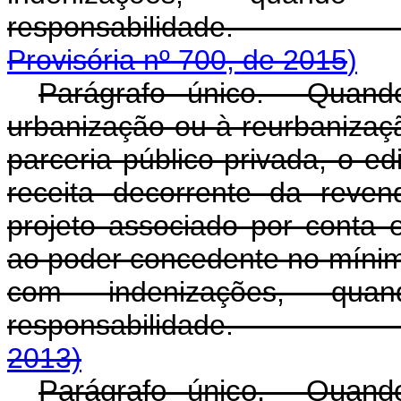
responsabilid
Provisória nº 700, de 2015
)
Parágrafo único. Quando
urbanização ou à reurbanizaç
parceria público-privada, o ed
receita decorrente da revend
projeto associado por conta e
ao poder concedente no míni
com indenizações, qu
responsabilida
2013)
Parágrafo único. Quando