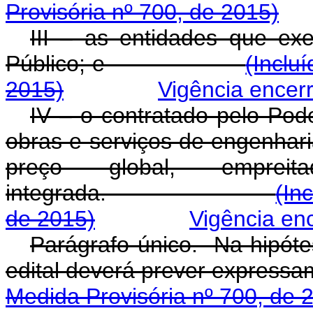
Provisória nº 700, de 2015)
III – as entidades que e
Público; e
(Inclu
2015)
Vigência encer
IV – o contratado pelo Pod
obras e serviços de engenhar
preço global, empreit
integrada.
(In
de 2015)
Vigência en
Parágrafo único. Na hipóte
edital deverá prever
Medida Provisória nº 700, de 