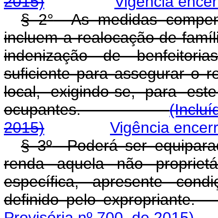
2015)
Vigência ence
§ 2
°
As medidas compens
incluem a realocação de famíl
indenização de benfeitori
suficiente para assegurar o r
local, exigindo-se, para es
ocupantes.
(Inclu
2015)
Vigência encer
§ 3
º
Poderá ser equiparad
renda aquela não proprietá
específica, apresente cond
definido pelo expr
Provisória nº 700, de 2015)