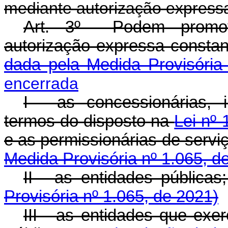
mediante autorização expressa,
Art. 3º Podem promove
autorização expressa const
dada pela Medida Provisória
encerrada
I - as concessionárias, 
termos do disposto na
Lei nº
e as permissionárias de ser
Medida Provisória nº 1.065, d
II - as entidades púb
Provisória nº 1.065, de 2021)
III - as entidades que ex