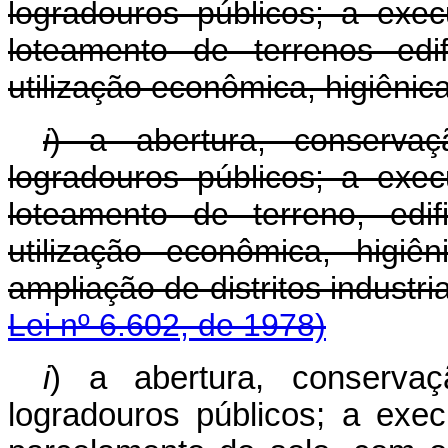
logradouros públicos; a exe
loteamento de terrenos ed
utilização econômica, higiênica
i
) a abertura, conserva
logradouros públicos; a exe
loteamento de terreno, edi
utilização econômica, higiê
ampliação de distritos
Lei nº 6.602, de 1978)
i
) a abertura, conserva
logradouros públicos; a exe