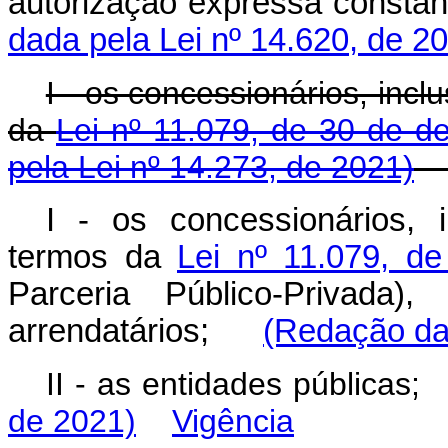
autorização expressa const
dada pela Lei nº 14.620, de 2
I - os concessionários, inc
da
Lei nº 11.079, de 30 de 
pela Lei nº 14.273, de 2021)
I - os concessionários, 
termos da
Lei nº 11.079, d
Parceria Público-Privada), 
arrendatários;
(Redação dad
II - as entidades públicas
de 2021)
Vigência