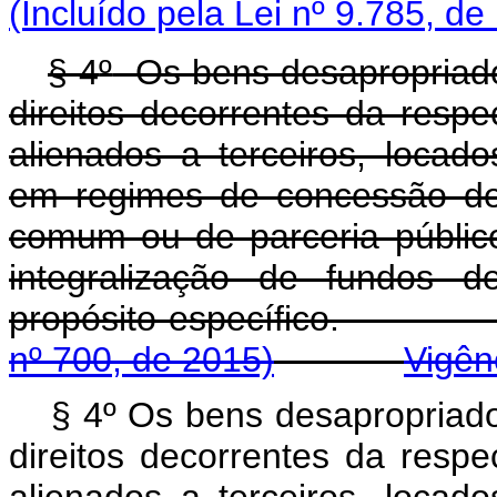
(Incluído pela Lei nº 9.785, de
§ 4
º
Os bens desapropriados 
direitos decorrentes da resp
alienados a terceiros, locad
em regimes de concessão de 
comum ou de parceria público
integralização de fundos d
propósito específi
nº 700, de 2015)
Vigên
§ 4º Os bens desapropriados
direitos decorrentes da resp