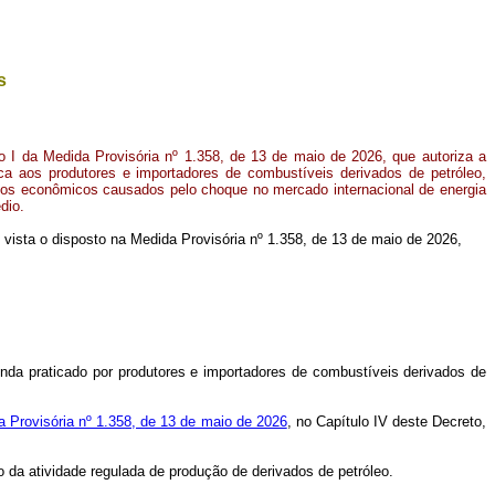
s
o I da Medida Provisória nº 1.358, de 13 de maio de 2026, que autoriza a
 aos produtores e importadores de combustíveis derivados de petróleo,
ctos econômicos causados pelo choque no mercado internacional de energia
dio.
em vista o disposto na Medida Provisória nº 1.358, de 13 de maio de 2026,
nda praticado por produtores e importadores de combustíveis derivados de
a Provisória nº 1.358, de 13 de maio de 2026
, no Capítulo IV deste Decreto,
 da atividade regulada de produção de derivados de petróleo.