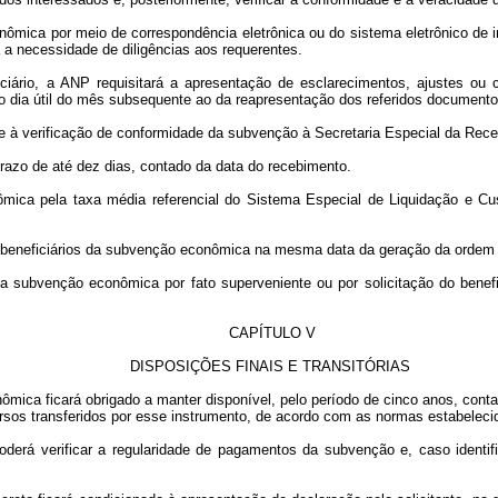
ica por meio de correspondência eletrônica ou do sistema eletrônico de in
a a necessidade de diligências aos requerentes.
ficiário, a ANP requisitará a apresentação de esclarecimentos, ajustes o
mo dia útil do mês subsequente ao da reapresentação dos referidos documento
 à verificação de conformidade da subvenção à Secretaria Especial da Recei
prazo de até dez dias, contado da data do recebimento.
mica pela taxa média referencial do Sistema Especial de Liquidação e Cus
os beneficiários da subvenção econômica na mesma data da geração da ordem 
da subvenção econômica por fato superveniente ou por solicitação do benef
CAPÍTULO V
DISPOSIÇÕES FINAIS E TRANSITÓRIAS
nômica ficará obrigado a manter disponível, pelo período de cinco anos, co
ursos transferidos por esse instrumento, de acordo com as normas estabeleci
derá verificar a regularidade de pagamentos da subvenção e, caso identifiq