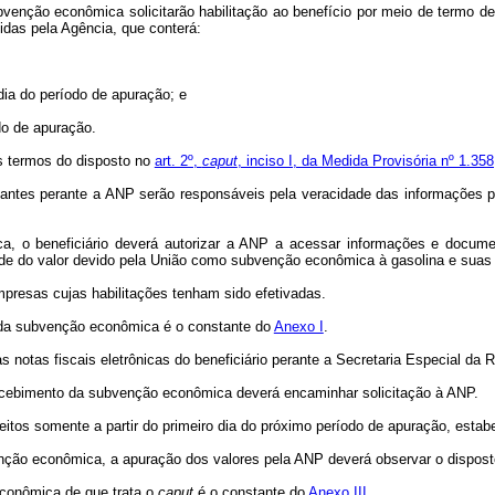
bvenção econômica solicitarão habilitação ao benefício por meio de termo d
idas pela Agência, que conterá:
dia do período de apuração; e
do de apuração.
os termos do disposto no
art. 2º,
caput
, inciso I, da Medida Provisória nº 1.35
ntes perante a ANP serão responsáveis pela veracidade das informações pr
, o beneficiário deverá autorizar a ANP a acessar informações e document
ade do valor devido pela União como subvenção econômica à gasolina e suas
empresas cujas habilitações tenham sido efetivadas.
 da subvenção econômica é o constante do
Anexo I
.
tas fiscais eletrônicas do beneficiário perante a Secretaria Especial da Rec
o recebimento da subvenção econômica deverá encaminhar solicitação à ANP.
feitos somente a partir do primeiro dia do próximo período de apuração, estabe
nção econômica, a apuração dos valores pela ANP deverá observar o disposto
econômica de que trata o
caput
é o constante do
Anexo III
.