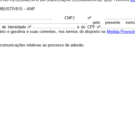
BUSTÍVEIS – ANP
........................................., CNPJ nº ...............
......................................................................................
) da Cédula de Identidade nº ................................... e do CPF nº..............
ário e gasolina e suas correntes, nos termos do disposto na
Medida Provisór
 comunicações relativas ao processo de adesão: