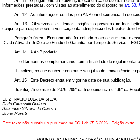
Art. 11. O pagamento da subvenção econômica de que trata este Decre
informações prestadas, com vistas ao atendimento do disposto no
art. 63,
Art. 12. As informações detidas pela ANP em decorrência da conce
Art. 13. Observadas as demais exigências previstas na legislação
conjunto para dispor sobre a verificação da adimplência dos tributos devido
Parágrafo único. Enquanto não for editado o ato de que trata o
cap
Dívida Ativa da União e ao Fundo de Garantia por Tempo de Serviço – FGT
Art. 14. A ANP poderá:
I - editar normas complementares com a finalidade de regulamentar 
II - aplicar, no que couber e conforme seu juízo de conveniência e 
Art. 15. Este Decreto entra em vigor na data de sua publicação.
Brasília, 25 de maio de 2026; 205º da Independência e 138º da Repúb
LUIZ INÁCIO LULA DA SILVA
Dario Carnevalli Durigan
Alexandre Silveira de Oliveira
Bruno Moretti
Este texto não substitui o publicado no DOU de 25.5.2026 - Edição extra
MODELO DO TERMO DE ADESÃO PARA HABILITAÇÃ