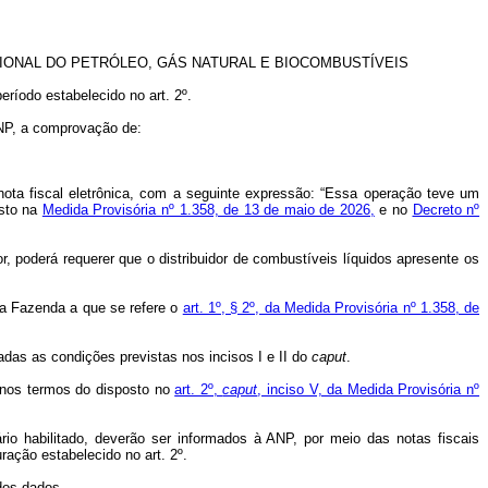
IONAL DO PETRÓLEO, GÁS NATURAL E BIOCOMBUSTÍVEIS
íodo estabelecido no art. 2º.
ANP, a comprovação de:
nota fiscal eletrônica, com a seguinte expressão: “Essa operação teve um
osto na
Medida Provisória nº 1.358, de 13 de maio de 2026,
e no
Decreto nº
r, poderá requerer que o distribuidor de combustíveis líquidos apresente os
 da Fazenda a que se refere o
art. 1º, § 2º, da Medida Provisória nº 1.358, de
adas as condições previstas nos incisos I e II do
caput
.
 nos termos do disposto no
art. 2º,
caput
, inciso V, da Medida Provisória nº
io habilitado, deverão ser informados à ANP, por meio das notas fiscais
ação estabelecido no art. 2º.
dos dados.