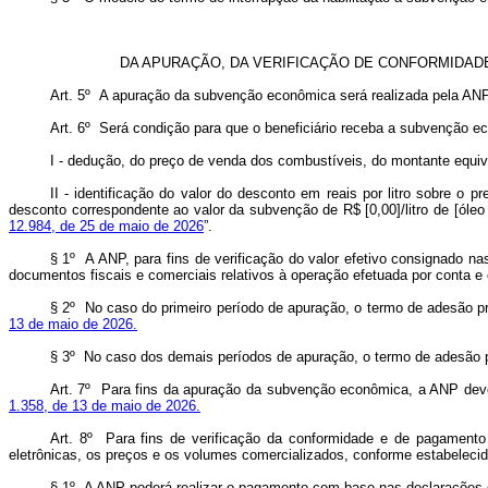
DA APURAÇÃO, DA VERIFICAÇÃO DE CONFORMIDAD
Art. 5º A apuração da subvenção econômica será realizada pela ANP 
Art. 6º Será condição para que o beneficiário receba a subvenção e
I - dedução, do preço de venda dos combustíveis, do montante equi
II - identificação do valor do desconto em reais por litro sobre 
desconto correspondente ao valor da subvenção de R$ [0,00]/litro de [óle
12.984, de 25 de maio de 2026
”.
§ 1º A ANP, para fins de verificação do valor efetivo consignado na
documentos fiscais e comerciais relativos à operação efetuada por conta e o
§ 2º No caso do primeiro período de apuração, o termo de adesão pro
13 de maio de 2026.
§ 3º No caso dos demais períodos de apuração, o termo de adesão pro
Art. 7º Para fins da apuração da subvenção econômica, a ANP deve
1.358, de 13 de maio de 2026.
Art. 8º Para fins de verificação da conformidade e de pagamento 
eletrônicas, os preços e os volumes comercializados, conforme estabelecid
§ 1º A ANP poderá realizar o pagamento com base nas declarações do