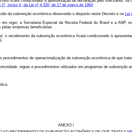
to ficará condicionado à apresentação de declaração pelo solicitante, na q
 § 1º, inciso II, da Lei nº 4.320, de 17 de março de 1964
.
ssão da subvenção econômica observarão o disposto neste Decreto e na
Lei 
 em vigor, a Secretaria Especial da Receita Federal do Brasil e a ANP, r
s pelas empresas beneficiárias.
ut
, o recebimento da subvenção econômica ficará condicionado à apresentação
S.
os procedimentos de operacionalização da subvenção econômica de que trata
oportunidade, regras e procedimentos utilizados em programas de subvenção a
lica.
ANEXO I
O AO RECEBIMENTO DA SUBVENÇÃO ECONÔMICA DE QUE TRATA A
ME