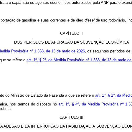
trata o
caput
são os agentes econômicos autorizados pela ANP para o exercíc
 importação de gasolina e suas correntes e de óleo
diesel
de uso rodoviário, in
CAPÍTULO II
DOS PERÍODOS DE APURAÇÃO DA SUBVENÇÃO ECONÔMICA
Medida Provisória nº 1.358, de 13 de maio de 2026
, os seguintes períodos d
 que se refere o
art. 1º, § 2º, da Medida Provisória nº 1.358, de 13 de maio d
 ato do Ministro de Estado da Fazenda a que se refere o
art. 1º, § 2º, da Med
mica, nos termos do disposto no
art. 1º, § 4º, da Medida Provisória nº 1.
stinta.
CAPÍTULO III
DA ADESÃO E DA INTERRUPÇÃO DA HABILITAÇÃO À SUBVENÇÃO ECO