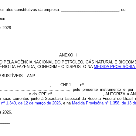
 os atos constitutivos da empresa: ___________________________; ou
exo.
 2026.
_____
ANEXO II
O PELA AGÊNCIA NACIONAL DO PETRÓLEO, GÁS NATURAL E BIOCOMB
TÉRIO DA FAZENDA, CONFORME O DISPOSTO NA
MEDIDA PROVISÓRIA N
BUSTÍVEIS – ANP
......................................., CNPJ nº .....................
........................................................................., pelo presente instrume
............................. e do CPF nº..........................................,
e suas correntes junto à Secretaria Especial da Receita Federal do Brasil
 nº 1.340, de 12 de março de 2026
, e na
Medida Provisória nº 1.358, de 13 
 2026.
_____