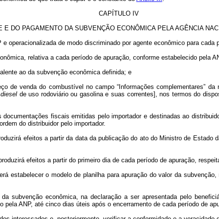
CAPÍTULO IV
E E DO PAGAMENTO DA SUBVENÇÃO ECONÔMICA PELA AGÊNCIA NAC
e operacionalizada de modo discriminado por agente econômico para cada per
conômica, relativa a cada período de apuração, conforme estabelecido pela 
valente ao da subvenção econômica definida; e
o preço de venda do combustível no campo “Informações complementares” da 
o
diesel
de uso rodoviário ou gasolina e suas correntes], nos termos do disp
s documentações fiscais emitidas pelo importador e destinadas ao distribuido
rdem do distribuidor pelo importador.
duzirá efeitos a partir da data da publicação do ato do Ministro de Estado
duzirá efeitos a partir do primeiro dia de cada período de apuração, respeit
rá estabelecer o modelo de planilha para apuração do valor da subvenção,
da subvenção econômica, na declaração a ser apresentada pelo beneficiár
o pela ANP, até cinco dias úteis após o encerramento de cada período de apur
s interessados e, posteriormente, verificar a conformidade e a veracidade 