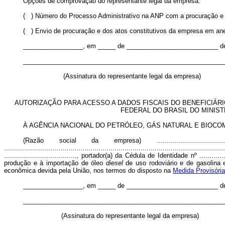
Opções de comprovação do representante legal da empresa:
( ) Número do Processo Administrativo na ANP com a procuração e
( ) Envio de procuração e dos atos constitutivos da empresa em an
_________________, em _____ de __________________________ de
_________________________________________________________
(Assinatura do representante legal da empresa)
AUTORIZAÇÃO PARA ACESSO A DADOS FISCAIS DO BENEFICIÁRI
FEDERAL DO BRASIL DO MINIS
À AGÊNCIA NACIONAL DO PETRÓLEO, GÁS NATURAL E BIOCOM
(Razão social da empresa) ....................................
..............................................................................................
...................................., portador(a) da Cédula de Identidade nº ......
produção e à importação de óleo
diesel
de uso rodoviário e de gasolina 
econômica devida pela União, nos termos do disposto na
Medida Provisória
_________________, em _____ de __________________________ de
_________________________________________________________
(Assinatura do representante legal da empresa)