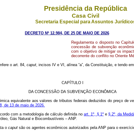
Presidência da República
Casa Civil
Secretaria Especial para Assuntos Jurídico
DECRETO Nº 12.984, DE 25 DE MAIO DE 2026
Regulamenta o disposto no Capítul
concessão de subvenção econômica
com o objetivo de mitigar os impa
decorrente do conflito no Oriente Mé
nfere o art. 84,
caput
, incisos IV e VI, alínea “a”, da Constituição, e tendo 
CAPÍTULO I
DA CONCESSÃO DA SUBVENÇÃO ECONÔMICA
ca equivalente aos valores de tributos federais deduzidos do preço de ve
58, de 13 de maio de 2026.
cordo com a metodologia de cálculo definida no
art. 1º, § 1º
e
§ 2º, da Medid
óleo, Gás Natural e Biocombustíveis – ANP.
ata o
caput
são os agentes econômicos autorizados pela ANP para o exercício