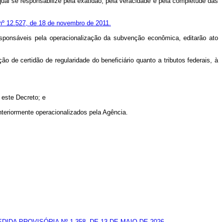
ual se responsabilize pela exatidão, pela veracidade e pela completude das
nº 12.527, de 18 de novembro de 2011.
esponsáveis pela operacionalização da subvenção econômica, editarão ato
 de certidão de regularidade do beneficiário quanto a tributos federais, à
 este Decreto; e
nteriormente operacionalizados pela Agência.
DIDA PROVISÓRIA Nº 1.358, DE 13 DE MAIO DE 2026