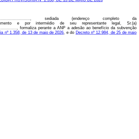
..................................., sediada (endereço completo da
......, pelo presente instrumento e por intermédio de seu representante legal, Sr.(a)
............................, formaliza perante a ANP a adesão ao benefício da subvenção
ia nº 1.358, de 13 de maio de 2026
, e do
Decreto nº 12.984, de 25 de maio