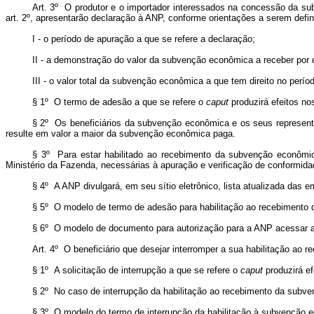
Art. 3º O produtor e o importador interessados na concessão da su
art. 2º, apresentarão declaração à ANP, conforme orientações a serem defin
I - o período de apuração a que se refere a declaração;
II - a demonstração do valor da subvenção econômica a receber por 
III - o valor total da subvenção econômica a que tem direito no perío
§ 1º O termo de adesão a que se refere o
caput
produzirá efeitos n
§ 2º Os beneficiários da subvenção econômica e os seus representa
resulte em valor a maior da subvenção econômica paga.
§ 3º Para estar habilitado ao recebimento da subvenção econômica
Ministério da Fazenda, necessárias à apuração e verificação de conformid
§ 4º A ANP divulgará, em seu sítio eletrônico, lista atualizada das 
§ 5º O modelo de termo de adesão para habilitação ao recebimento
§ 6º O modelo de documento para autorização para a ANP acessar as no
Art. 4º O beneficiário que desejar interromper a sua habilitação a
§ 1º A solicitação de interrupção a que se refere o
caput
produzirá e
§ 2º No caso de interrupção da habilitação ao recebimento da subve
§ 3º O modelo do termo de interrupção da habilitação à subvenção 