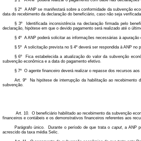
§ 2º A ANP se manifestará sobre a conformidade da subvenção econôm
data do recebimento da declaração do beneficiário, caso não seja verificad
§ 3º Identificada inconsistência na declaração firmada pelo bene
declaração, hipótese em que o devido pagamento será realizado até o últi
§ 4º A ANP poderá solicitar as informações necessárias à apuração e
§ 5º A solicitação prevista no § 4º deverá ser respondida à ANP no 
§ 6º
Fica estabelecida a atualização do valor da subvenção econô
subvenção econômica e a data do pagamento efetivo.
§ 7º O agente financeiro deverá realizar o repasse dos recursos a
Art. 9º Na hipótese de interrupção da habilitação ao recebimento 
subvenção.
Art. 10. O beneficiário habilitado ao recebimento da subvenção eco
financeiros e contábeis e os demonstrativos financeiros referentes aos rec
Parágrafo único. Durante o período de que trata o
caput
, a ANP po
acrescido da taxa média Selic.