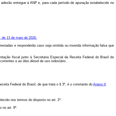
e adesão entregue à ANP e, para cada período de apuração estabelecido no
8, de 13 de maio de 2026.
estadas e responderão caso seja omitida ou inserida informação falsa que
ação fiscal junto à Secretaria Especial da Receita Federal do Brasil do
 correntes e ao óleo
diesel
de uso rodoviário.
eita Federal do Brasil, de que trata o § 3º, é o constante do
Anexo II
.
lecido nos termos do disposto no art. 2º.
 no art. 9º.