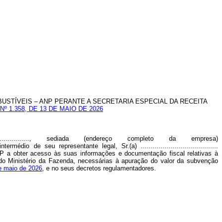
USTÍVEIS – ANP PERANTE A SECRETARIA ESPECIAL DA RECEITA
º 1.358, DE 13 DE MAIO DE 2026
............................., sediada (endereço completo da empresa)
nto e por intermédio de seu representante legal, Sr.(a) .......................................
 AUTORIZA a ANP a obter acesso às suas informações e documentação fiscal relativas à
 do Ministério da Fazenda, necessárias à apuração do valor da subvenção
de maio de 2026
, e no seus decretos regulamentadores.