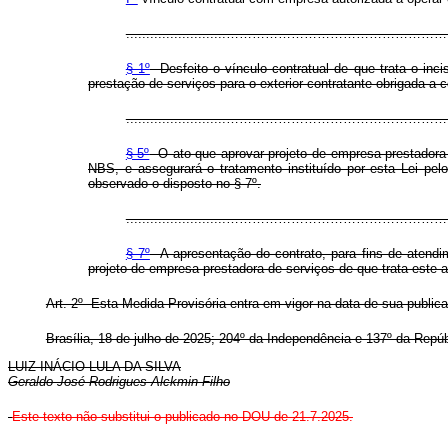
.........................…………………………
§ 1º
Desfeito o vínculo contratual de que trata o inci
prestação de serviços para o exterior contratante obrigada a 
.........................…………………………
§ 5º
O ato que aprovar projeto de empresa prestadora d
NBS, e assegurará o tratamento instituído por esta Lei pe
observado o disposto no § 7º.
.........................…………………………
§ 7º
A apresentação do contrato, para fins de atendi
projeto de empresa prestadora de serviços de que trata este a
Art. 2º Esta Medida Provisória entra em vigor na data de sua public
Brasília, 18 de julho de 2025; 204º da Independência e 137º da Repúb
LUIZ INÁCIO LULA DA SILVA
Geraldo José Rodrigues Alckmin Filho
Este texto não substitui o publicado no DOU de 21.7.2025.