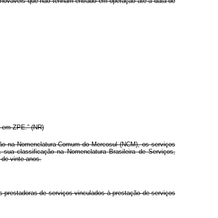
 renováveis que não tenham entrado em operação até a data de
r em ZPE.”
(NR)
ação na Nomenclatura Comum do Mercosul (NCM), os serviços
 sua classificação na Nomenclatura Brasileira de Serviços,
 de vinte anos.
 prestadoras de serviços vinculados à prestação de serviços