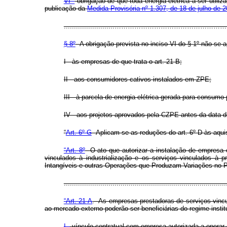
VI -
obrigação de que toda energia elétrica a ser util
publicação da
Medida Provisória nº 1.307, de 18 de julho de 
.........................…………………………
§ 8º
A obrigação prevista no inciso VI do § 1º não se a
I - às empresas de que trata o art. 21-B;
II - aos consumidores cativos instalados em ZPE;
III - à parcela de energia elétrica gerada para consumo 
IV - aos projetos aprovados pela CZPE antes da data 
“
Art. 6º-G
Aplicam-se as reduções do art. 6º-D às aquis
“Art. 8º
O ato que autorizar a instalação de empresa 
vinculados à industrialização e os serviços vinculados à 
Intangíveis e outras Operações que Produzam Variações no Pat
..............................................................................
“Art. 21-A
. As empresas prestadoras de serviços vincu
ao mercado externo poderão ser beneficiárias do regime insti
I -
vínculo contratual com empresa autorizada a operar