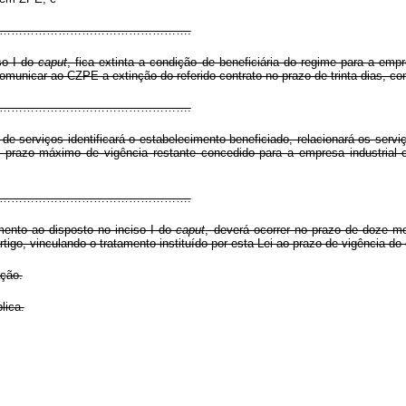
…………………………………………………………….
so I do
caput
, fica extinta a condição de beneficiária do regime para a emp
comunicar ao CZPE a extinção do referido contrato no prazo de trinta dias, c
…………………………………………………………….
e serviços identificará o estabelecimento beneficiado, relacionará os serv
lo prazo máximo de vigência restante concedido para a empresa industrial 
…………………………………………………………….
mento ao disposto no inciso I do
caput
, deverá ocorrer no prazo de doze m
rtigo, vinculando o tratamento instituído por esta Lei ao prazo de vigência do
ação.
lica.