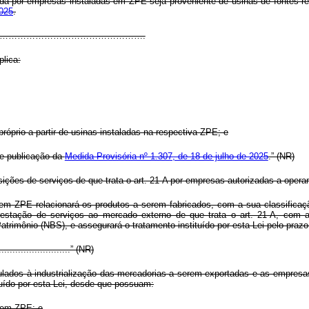
izada por empresas instaladas em ZPE seja proveniente de usinas de fontes
2025
.
…………………………………………………………….
plica:
próprio a partir de usinas instaladas na respectiva ZPE; e
de publicação da
Medida Provisória nº 1.307, de 18 de julho de 2025
.” (NR)
ições de serviços de que trata o art. 21-A por empresas autorizadas a opera
em ZPE relacionará os produtos a serem fabricados, com a sua classific
prestação de serviços ao mercado externo de que trata o art. 21-A, com a
rimônio (NBS), e assegurará o tratamento instituído por esta Lei pelo prazo
............................” (NR)
lados à industrialização das mercadorias a serem exportadas e as empresas
tuído por esta Lei, desde que possuam:
 em ZPE; e