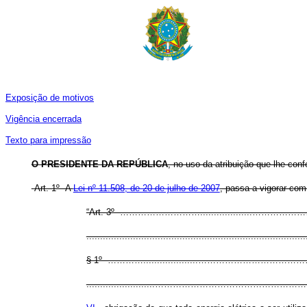
Exposição de motivos
Vigência encerrada
Texto para impressão
O PRESIDENTE DA REPÚBLICA
, no uso da atribuição que lhe conf
Art. 1º A
Lei nº 11.508, de 20 de julho de 2007
, passa a vigorar com
“Art. 3º ………………………..................
................................................................................
§ 1º …………....................………………
.........................…………………………