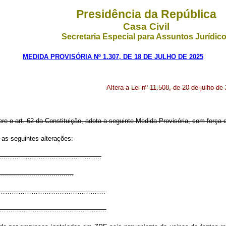
Presidência da República
Casa Civil
Secretaria Especial para Assuntos Jurídic
MEDIDA PROVISÓRIA Nº 1.307, DE 18 DE JULHO DE 2025
Altera a Lei nº 11.508, de 20 de julho de
ere o art. 62 da Constituição, adota a seguinte Medida Provisória, com força d
 as seguintes alterações:
.………………………………………………………..
.....................................
………………………………………………………….
…………………………………………………………….