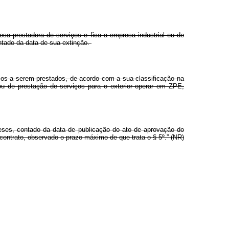
resa prestadora de serviços e fica a empresa industrial ou de
ontado da data de sua extinção.
iços a serem prestados, de acordo com a sua classificação na
ou de prestação de serviços para o exterior operar em ZPE,
eses, contado da data de publicação do ato de aprovação do
 contrato, observado o prazo máximo de que trata o § 5º.” (NR)