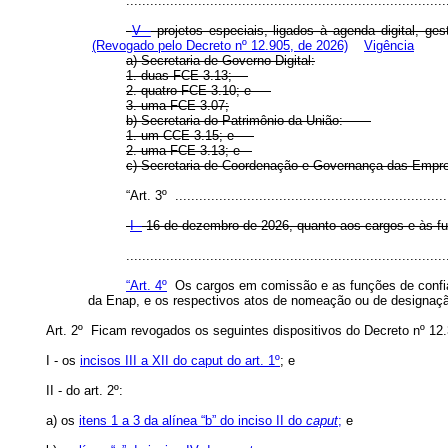
................................................................................
V -
projetos especiais, ligados à agenda digital, ge
(Revogado pelo Decreto nº 12.905, de 2026)
Vigência
a) Secretaria de Governo Digital:
1. duas FCE 3.13;
2. quatro FCE 3.10; e
3. uma FCE 3.07;
b) Secretaria do Patrimônio da União:
1. um CCE 3.15; e
2. uma FCE 3.13; e
c) Secretaria de Coordenação e Governança das Emp
“Art. 3º .....................................................................
I -
16 de dezembro de 2026, quanto aos cargos e às fun
..............................................................................
“Art. 4º
Os cargos em comissão e as funções de confian
da Enap, e os respectivos atos de nomeação ou de designaçã
Art. 2º Ficam revogados os seguintes dispositivos do Decreto nº 12
I - os
incisos III a XII do caput do art. 1º
; e
II - do art. 2º:
a) os
itens 1 a 3 da alínea “b” do inciso II do
caput
;
e