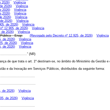
e 2026)
Vigência
de 2026)
Vigência
e 2026)
Vigência
e 2026)
Vigência
de 2026)
Vigência
 de 2026)
Vigência
905, de 2026)
Vigência
nº 12.905, de 2026)
Vigência
, de 2026)
Vigência
Pública – Enap:
(Revogado pelo Decreto nº 12.925, de 2026)
Vigência
5, de 2026)
Vigência
25, de 2026)
Vigência
5, de 2026)
Vigência
..............................” (NR)
ça de que trata o art. 1º destinam-se, no âmbito do Ministério da Gestão e
stão e da Inovação em Serviços Públicos, distribuídos da seguinte forma:
....................................
.....................................
, de 2026)
Vigência
05, de 2026)
Vigência
....................................