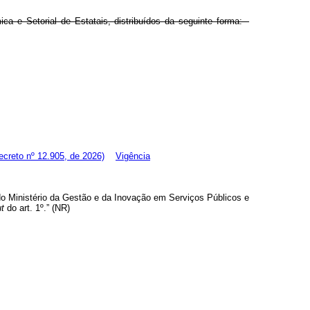
ica e Setorial de Estatais, distribuídos da seguinte forma:
creto nº 12.905, de 2026)
Vigência
o Ministério da Gestão e da Inovação em Serviços Públicos e
t
do art. 1º.” (NR)