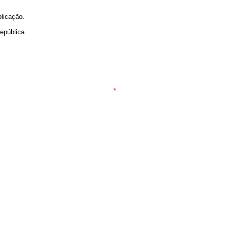
blicação.
epública.
*