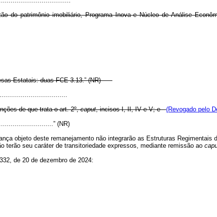
.....................................
stão do patrimônio imobiliário, Programa Inova e Núcleo de Análise Econôm
resas Estatais: duas FCE 3.13.” (NR)
..................................
ções de que trata o art. 2º,
caput
, incisos I, II, IV e V; e
(Revogado pelo De
..............................” (NR)
ça objeto deste remanejamento não integrarão as Estruturas Regimentais d
o terão seu caráter de transitoriedade expressos, mediante remissão ao
capu
.332, de 20 de dezembro de 2024: