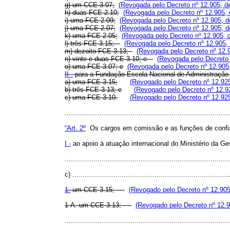
g) um CCE 3.07;
(Revogada pelo Decreto nº 12.905, d
h) duas FCE 2.10;
(Revogada pelo Decreto nº 12.905, 
i) uma FCE 2.09;
(Revogada pelo Decreto nº 12.905, d
j) uma FCE 2.07;
(Revogada pelo Decreto nº 12.905, d
k) uma FCE 2.05;
(Revogada pelo Decreto nº 12.905, 
l) três FCE 3.15;
(Revogada pelo Decreto nº 12.905,
m) dezoito FCE 3.13;
(Revogada pelo Decreto nº 12.
n) vinte e duas FCE 3.10; e
(Revogada pelo Decreto 
o) uma FCE 3.07; e
(Revogada pelo Decreto nº 12.905
II -
para a Fundação Escola Nacional de Administração 
a) uma FCE 3.15;
(Revogado pelo Decreto nº 12.92
b) três FCE 3.13; e
(Revogado pelo Decreto nº 12.9
c) uma FCE 3.10.
(Revogado pelo Decreto nº 12.92
..............................................................................
“Art. 2º
Os cargos em comissão e as funções de confian
I -
ao apoio à atuação internacional do Ministério da Ge
................................................................................
c) ............................................................................
1.
um CCE 3.15;
(Revogado pelo Decreto nº 12.905
1-A. um CCE 3.13;
(Revogado pelo Decreto nº 12.9
................................................................................