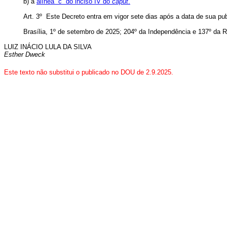
b) a
alínea “c” do inciso IV do
caput
.
Art. 3º Este Decreto entra em vigor sete dias após a data de sua pu
Brasília, 1º de setembro de 2025; 204º da Independência e 137º da R
LUIZ INÁCIO LULA DA SILVA
Esther Dweck
Este texto não substitui o publicado no DOU de 2.9.2025.