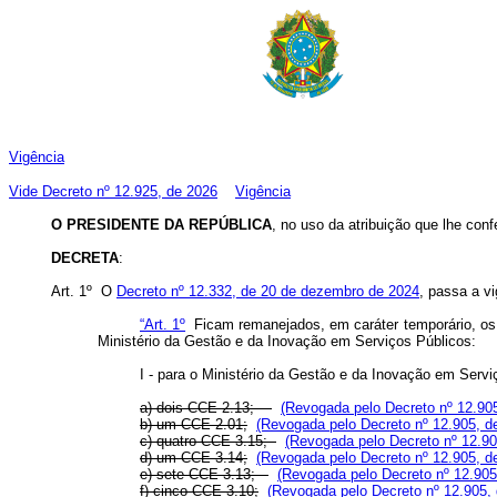
Vigência
Vide Decreto nº 12.925, de 2026
Vigência
O PRESIDENTE DA REPÚBLICA
, no uso da atribuição que lhe conf
DECRETA
:
Art. 1º O
Decreto nº 12.332, de 20 de dezembro de 2024
, passa a v
“Art. 1º
Ficam remanejados, em caráter temporário, os
Ministério da Gestão e da Inovação em Serviços Públicos:
I - para o Ministério da Gestão e da Inovação em Servi
a) dois CCE 2.13;
(Revogada pelo Decreto nº 12.90
b) um CCE 2.01;
(Revogada pelo Decreto nº 12.905, d
c) quatro CCE 3.15;
(Revogada pelo Decreto nº 12.90
d) um CCE 3.14;
(Revogada pelo Decreto nº 12.905, d
e) sete CCE 3.13;
(Revogada pelo Decreto nº 12.905
f) cinco CCE 3.10;
(Revogada pelo Decreto nº 12.905,