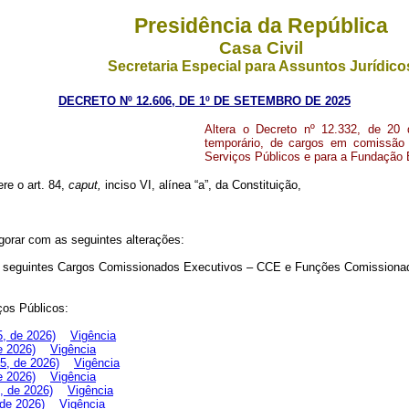
Presidência da República
Casa Civil
Secretaria Especial para Assuntos Jurídico
DECRETO Nº 12.606, DE 1º DE SETEMBRO DE 2025
Altera o Decreto nº 12.332, de 20
temporário, de cargos em comissão 
Serviços Públicos e para a Fundação 
ere o art. 84,
caput,
inciso VI, alínea “a”, da Constituição,
igorar com as seguintes alterações:
 seguintes Cargos Comissionados Executivos – CCE e Funções Comissionad
ços Públicos:
5, de 2026)
Vigência
e 2026)
Vigência
5, de 2026)
Vigência
e 2026)
Vigência
, de 2026)
Vigência
 de 2026)
Vigência