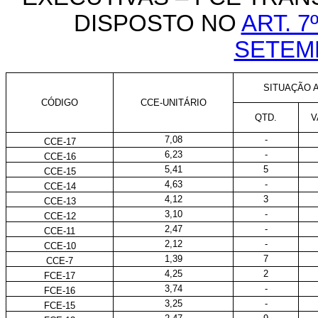
DISPOSTO NO
ART. 7
SETEM
SITUAÇÃO A
CÓDIGO
CCE-UNITÁRIO
QTD.
V
7,08
-
CCE-17
6,23
-
CCE-16
5,41
5
CCE-15
4,63
-
CCE-14
4,12
3
CCE-13
3,10
-
CCE-12
2,47
-
CCE-11
2,12
-
CCE-10
1,39
7
CCE-7
4,25
2
FCE-17
3,74
-
FCE-16
3,25
-
FCE-15