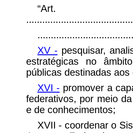
“Ar
........................................
...................................
XV -
pesquisar, anali
estratégicas no âmbit
públicas destinadas aos 
XVI -
promover a capac
federativos, por meio d
e de conhecimentos;
XVII - coordenar o S