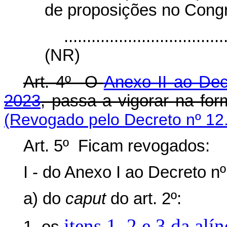
de proposições no Cong
...................................
(NR)
Art. 4º O
Anexo II ao Dec
2023
, passa a vigorar na fo
(Revogado pelo Decreto nº 12
Art. 5º Ficam revogados:
I - do Anexo I ao Decreto nº
a) do
caput
do art. 2º:
itens 1, 2 e 3 da alí