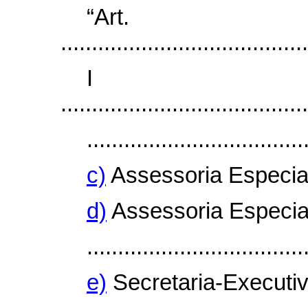
“Ar
........................................
I
........................................
...................................
c)
Assessoria Especial
d)
Assessoria Especia
...................................
e)
Secretaria-Executiv