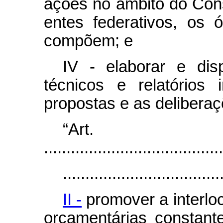
ações no âmbito do Con
entes federativos, os
compõem; e
IV - elaborar e disp
técnicos e relatórios 
propostas e as delibera
“Ar
........................................
...................................
II -
promover a interl
orçamentárias constant