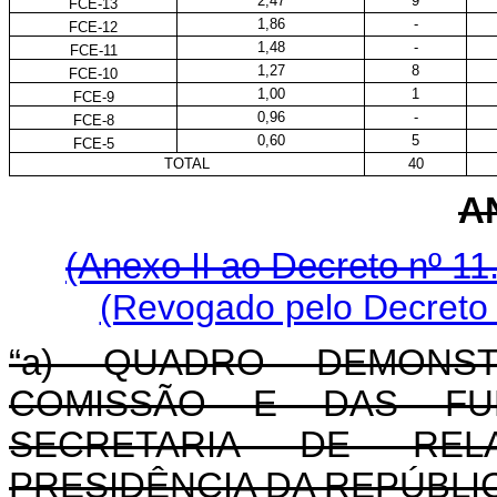
2,47
9
FCE-13
1,86
-
FCE-12
1,48
-
FCE-11
1,27
8
FCE-10
1,00
1
FCE-9
0,96
-
FCE-8
0,60
5
FCE-5
TOTAL
40
AN
(Anexo II ao Decreto nº 11
(Revogado pelo Decreto 
“a) QUADRO DEMONS
COMISSÃO E DAS FU
SECRETARIA DE RELA
PRESIDÊNCIA DA REPÚBLI