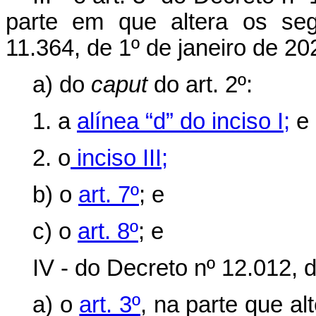
parte em que altera os seg
11.364, de 1º de janeiro de 20
a) do
caput
do art. 2º:
1. a
alínea “d” do inciso I;
e
2. o
inciso III;
b) o
art. 7º
; e
c) o
art. 8º
; e
IV - do Decreto nº 12.012, 
a) o
art. 3º
, na parte que a