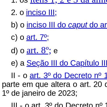
1. os
2. o
inciso III;
b) o
inciso III do
caput
do art
c) o
art. 7º;
art. 8º;
d) o
e
e) a
Seção III do Capítulo III
II - o
art. 3º do Decreto nº 
parte em que altera o art. 20
1º de janeiro de 2023;
III - o art. 3º do Decreto n