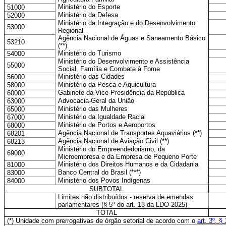
Ministério do Esporte
51000
Ministério da Defesa
52000
Ministério da Integração e do Desenvolvimento
53000
Regional
Agência Nacional de Águas e Saneamento Básico
53210
(**)
Ministério do Turismo
54000
Ministério do Desenvolvimento e Assistência
55000
Social, Família e Combate à Fome
Ministério das Cidades
56000
Ministério da Pesca e Aquicultura
58000
Gabinete da Vice-Presidência da República
60000
Advocacia-Geral da União
63000
Ministério das Mulheres
65000
Ministério da Igualdade Racial
67000
Ministério de Portos e Aeroportos
68000
Agência Nacional de Transportes Aquaviários (**)
68201
Agência Nacional de Aviação Civil (**)
68213
Ministério do Empreendedorismo, da
69000
Microempresa e da Empresa de Pequeno Porte
Ministério dos Direitos Humanos e da Cidadania
81000
Banco Central do Brasil (***)
83000
Ministério dos Povos Indígenas
84000
SUBTOTAL
Limites não distribuídos - reserva de emendas
parlamentares (§ 5º do art. 13 da LDO-2025)
TOTAL
(*) Unidade com prerrogativas de órgão setorial de acordo com o
art. 3º, § 