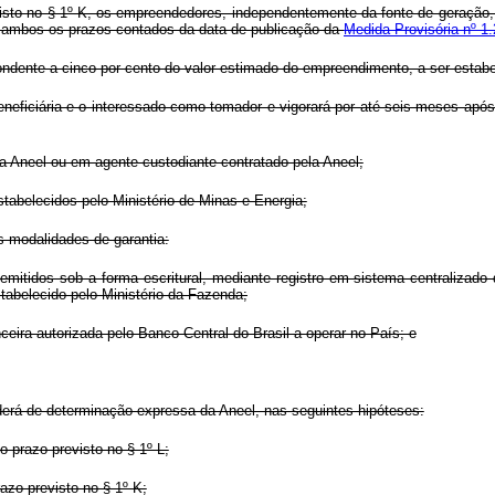
visto no § 1º-K, os empreendedores, independentemente da fonte de geração, 
, ambos os prazos contados da data de publicação da
Medida Provisória nº 1
spondente a cinco por cento do valor estimado do empreendimento, a ser estab
 beneficiária e o interessado como tomador e vigorará por até seis meses ap
 na Aneel ou em agente custodiante contratado pela Aneel;
stabelecidos pelo Ministério de Minas e Energia;
s modalidades de garantia:
 emitidos sob a forma escritural, mediante registro em sistema centralizado
tabelecido pelo Ministério da Fazenda;
nceira autorizada pelo Banco Central do Brasil a operar no País; e
derá de determinação expressa da Aneel, nas seguintes hipóteses:
 prazo previsto no § 1º-L;
zo previsto no § 1º-K;