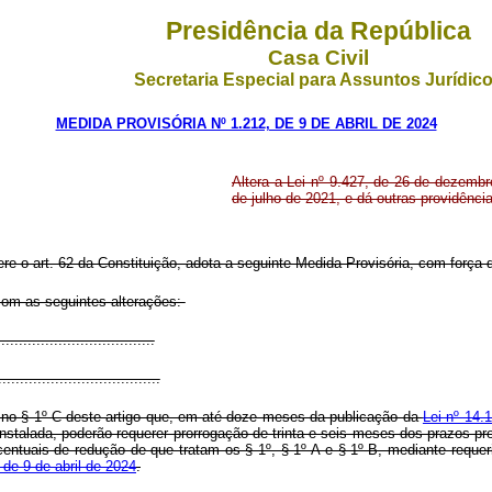
Presidência da República
Casa Civil
Secretaria Especial para Assuntos Jurídic
MEDIDA PROVISÓRIA Nº 1.212, DE 9 DE ABRIL DE 2024
Altera a Lei nº 9.427, de 26 de dezembr
de julho de 2021, e dá outras providênci
ere o art. 62 da Constituição, adota a seguinte Medida Provisória, com força d
 com as seguintes alterações:
...................................
.....................................
o § 1º-C deste artigo que, em até doze meses da publicação da
Lei nº 14.
talada, poderão requerer prorrogação de trinta e seis meses dos prazos prev
entuais de redução de que tratam os § 1º, § 1º-A e § 1º-B, mediante requer
 de 9 de abril de 2024
.