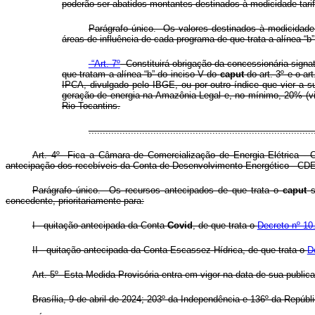
poderão ser abatidos montantes destinados à modicidade tarif
Parágrafo único. Os valores destinados à modicidade 
áreas de influência de cada programa de que trata a alínea “b
“Art. 7º
Constituirá obrigação da concessionária signa
que tratam a alínea “b” do inciso V do
caput
do art. 3º e o ar
IPCA, divulgado pelo IBGE, ou por outro índice que vier a s
geração de energia na Amazônia Legal e, no mínimo, 20% (vin
Rio Tocantins.
..............................................................................
Art. 4º Fica a Câmara de Comercialização de Energia Elétrica - C
antecipação dos recebíveis da Conta de Desenvolvimento Energético - CDE
Parágrafo único. Os recursos antecipados de que trata o
caput
s
concedente, prioritariamente para:
I - quitação antecipada da Conta-
Covid
, de que trata o
Decreto nº 10
II - quitação antecipada da Conta Escassez Hídrica, de que trata o
D
Art. 5º Esta Medida Provisória entra em vigor na data de sua public
Brasília, 9 de abril de 2024; 203º da Independência e 136º da Repúbli