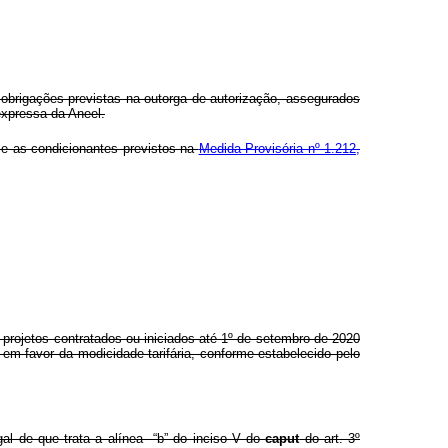
s obrigações previstas na outorga de autorização, assegurados
expressa da Aneel.
 e as condicionantes previstos na
Medida Provisória nº 1.212,
projetos contratados ou iniciados até 1º de setembro de 2020
 em favor da modicidade tarifária, conforme estabelecido pelo
al de que trata a alínea “b” do inciso V do
caput
do art. 3º