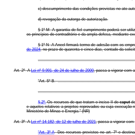
c) descumprimento das condições previstas no ato autor
d) revogação da outorga de autorização.
§ 1º-M A garantia de fiel cumprimento poderá ser utili
os princípios do contraditório e da ampla defesa, mediante e
§ 1º-N A Aneel firmará termo de adesão com os empree
de 2024
, no prazo de quarenta e cinco dias, contado da solici
..............................................................................
Art. 2º A
Lei nº 9.991, de 24 de julho de 2000
, passa a vigorar com 
“Art. 5º-B. .................................................................
................................................................................
§ 2º
Os recursos de que tratam o inciso II do
caput
do 
e aqueles relativos a projetos reprovados ou cuja execução n
Ministério de Minas e Energia.” (NR)
Art. 3º A
Lei nº 14.182, de 12 de julho de 2021
, passa a vigorar com
“Art. 3º-A
Dos recursos previstos no art. 7º e destina