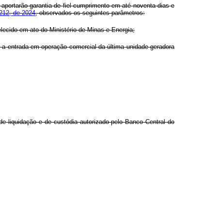
aportarão garantia de fiel cumprimento em até noventa dias e
.212, de 2024
, observados os seguintes parâmetros:
elecido em ato do Ministério de Minas e Energia;
ós a entrada em operação comercial da última unidade geradora
 de liquidação e de custódia autorizado pelo Banco Central do