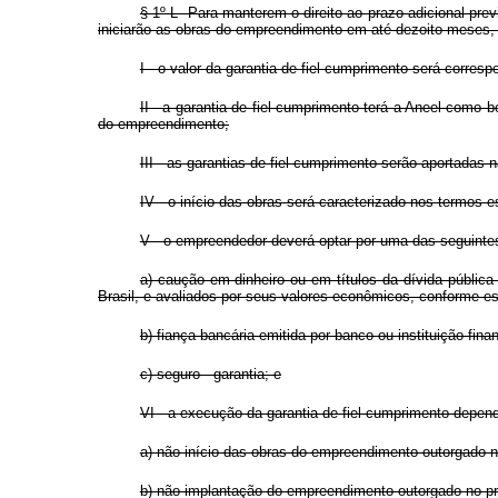
§ 1º-L Para manterem o direito ao prazo adicional pre
iniciarão as obras do empreendimento em até dezoito meses
I - o valor da garantia de fiel cumprimento será corre
II - a garantia de fiel cumprimento terá a Aneel como
do empreendimento;
III - as garantias de fiel cumprimento serão aportadas
IV - o início das obras será caracterizado nos termos e
V - o empreendedor deverá optar por uma das seguinte
a) caução em dinheiro ou em títulos da dívida pública
Brasil, e avaliados por seus valores econômicos, conforme es
b) fiança bancária emitida por banco ou instituição fina
c) seguro - garantia; e
VI - a execução da garantia de fiel cumprimento depen
a) não início das obras do empreendimento outorgado no
b) não implantação do empreendimento outorgado no pra