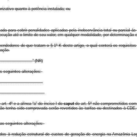
izativo quanto à potência instalada; ou
zada para cobrir penalidades aplicadas pela inobservância total ou parcial à
xecução até o limite de seu valor, em qualquer modalidade, por determinação 
ndedores de que tratam o § 1º-K deste artigo, o qual conterá os requisitos
tação.
.............................” (NR)
as seguintes alterações:
..................................
.....................................
art. 4º e a alínea “a” do inciso I do
caput
do art. 5º não comprometidos com 
ão tenha sido comprovada serão revertidos às tarifas ou destinados à CDE,
 as seguintes alterações:
dos à redução estrutural de custos de geração de energia na Amazônia Leg