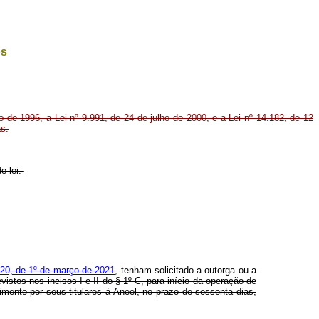
os
o de 1996, a Lei nº 9.991, de 24 de julho de 2000, e a Lei nº 14.182, de 12
as.
e lei:
120, de 1º de março de 2021
, tenham solicitado a outorga ou a
istos nos incisos I e II do § 1º-C, para início da operação de
imento por seus titulares à Aneel, no prazo de sessenta dias,