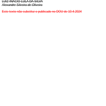
LUIZ INÁCIO LULA DA SILVA
Alexandre Silveira de Oliveira
Este texto não substitui o publicado no DOU de 10.4.2024