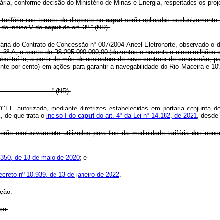
ária, conforme decisão do Ministério de Minas e Energia, respeitados os proj
tarifária nos termos do disposto no
caput
serão aplicados exclusivamente 
” do inciso V do
caput
do art. 3º.” (NR)
tária do Contrato de Concessão nº 007/2004-Aneel-Eletronorte, observado o 
t. 3º-A, o aporte de R$ 295.000.000,00 (duzentos e noventa e cinco milhões d
ubstituí-lo, a partir do mês de assinatura do novo contrato de concessão, p
te por cento) em ações para garantir a navegabilidade do Rio Madeira e 10
.............................” (NR)
CEE autorizada, mediante diretrizes estabelecidas em portaria conjunta do
, de que trata o
inciso I do
caput
do art. 4º da Lei nº 14.182, de 2021
, desde
erão exclusivamente utilizados para fins da modicidade tarifária dos cons
.350, de 18 de maio de 2020
; e
ecreto nº 10.939, de 13 de janeiro de 2022
.
ação.
ca.