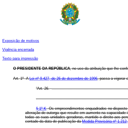
Exposição de motivos
Vigência encerrada
Texto para impressão
O PRESIDENTE DA REPÚBLICA
, no uso da atribuição que lhe conf
Art. 1º A
Lei nº 9.427, de 26 de dezembro de 1996
, passa a vigorar
“Art. 26. ...................................................................
................................................................................
§ 1º-K
Os empreendimentos enquadrados no disposto n
alteração de outorga que resulte em aumento na capacidade ins
todas as suas unidades geradoras, mantido o direito aos perc
contado da data de publicação da
Medida Provisória nº 1.212,