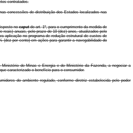
etos contratados.
nas concessões de distribuição dos Estados localizados nas
disposto no
caput
do art. 1º, para o cumprimento da medida de
e reais) anuais, pelo prazo de 10 (dez) anos, atualizados pelo
ara aplicação no programa de redução estrutural de custos de
% (dez por cento) em ações para garantir a navegabilidade do
 Ministério de Minas e Energia e do Ministério da Fazenda, a negociar a
 que caracterizado o benefício para o consumidor.
umidores do ambiente regulado, conforme diretriz estabelecida pelo poder