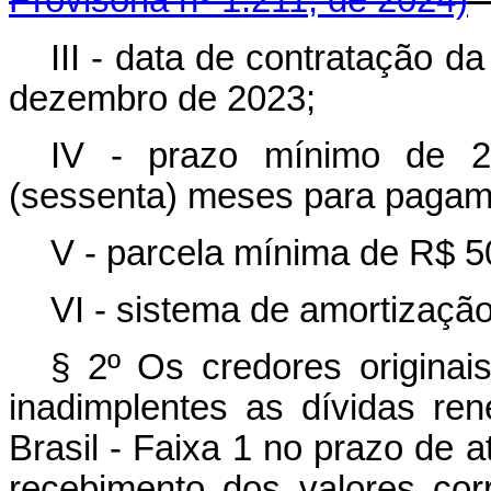
Provisória nº 1.211, de 2024)
III - data de contratação d
dezembro de 2023;
IV - prazo mínimo de 
(sessenta) meses para pagam
V - parcela mínima de R$ 50
VI - sistema de amortizaçã
§ 2º Os credores originai
inadimplentes as dívidas re
Brasil - Faixa 1 no prazo de at
recebimento dos valores cor