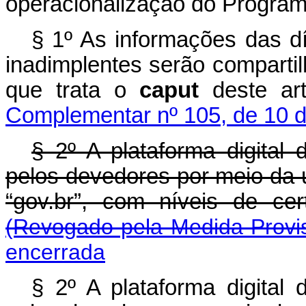
operacionalização do Program
§ 1º As informações das dí
inadimplentes serão comparti
que trata o
caput
deste art
Complementar nº 105, de 10 d
§ 2º A plataforma digital
pelos devedores por meio da u
“gov.br”, com níveis de cert
(Revogado pela Medida Provis
encerrada
§ 2º A plataforma digital