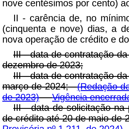
nove centésimos por cento) a
II - carência de, no mínim
(cinquenta e nove) dias, a 
nova operação de crédito e do
III - data de contratação d
dezembro de 2023;
III - data de contratação d
março de 2024;
(Redação da
de 2023)
Vigência encerrad
III - data de solicitação n
de crédito até 20 de maio d