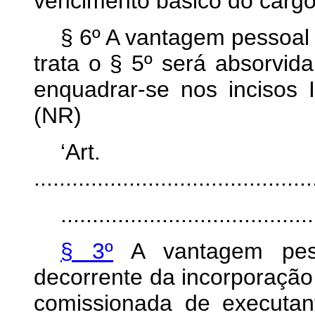
vencimento básico do cargo 
§ 6º A vantagem pessoal
trata o § 5º será absorvid
enquadrar-se nos incisos I
(NR)
‘Ar
............................................
........................................
§ 3º
A vantagem pesso
decorrente da incorporação
comissionada de executa