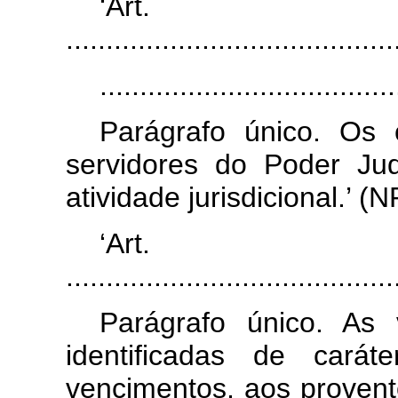
‘Ar
.........................................
.....................................
Parágrafo único. Os
servidores do Poder Jud
atividade jurisdicional.’ (N
‘Ar
.........................................
Parágrafo único. As
identificadas de carát
vencimentos, aos provent