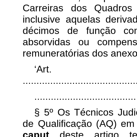
Carreiras dos Quadros 
inclusive aquelas deriv
décimos de função com
absorvidas ou compens
remuneratórias dos anexos
‘Ar
.........................................
.....................................
§ 5º Os Técnicos Judic
de Qualificação (AQ) em 
caput
deste artigo te