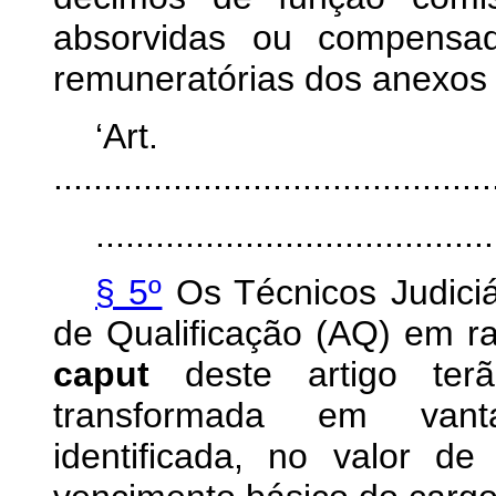
absorvidas ou compensad
remuneratórias dos anexos 
‘Ar
............................................
........................................
§ 5º
Os Técnicos Judiciá
de Qualificação (AQ) em ra
caput
deste artigo terã
transformada em vant
identificada, no valor d