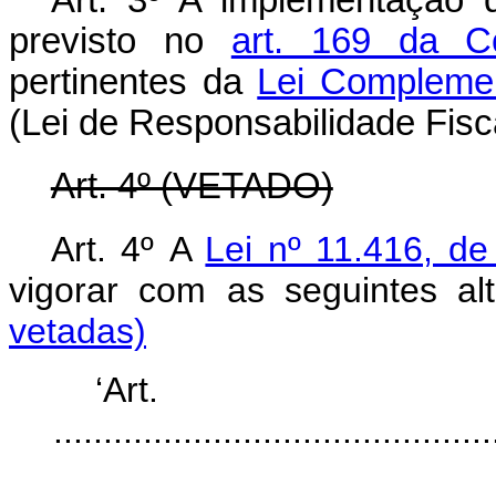
Art. 3º A implementação 
previsto no
art. 169 da Co
pertinentes da
Lei Complemen
(Lei de Responsabilidade Fisca
Art. 4º (VETADO)
Art. 4º
A
Lei nº 11.416, d
vigorar com as seguintes
vetadas)
‘Ar
............................................
........................................