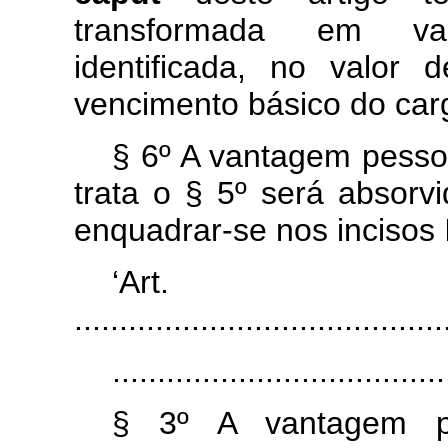
transformada em va
identificada, no valor
vencimento básico do carg
§ 6º A vantagem pesso
trata o § 5º será absorv
enquadrar-se nos incisos I,
‘Ar
.........................................
.....................................
§ 3º A vantagem pes