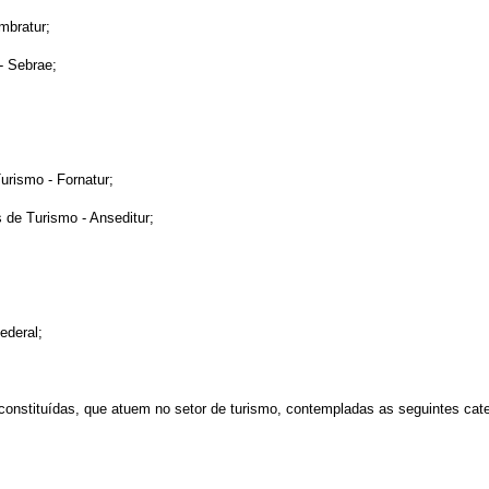
mbratur;
- Sebrae;
urismo - Fornatur;
 de Turismo - Anseditur;
ederal;
 constituídas, que atuem no setor de turismo, contempladas as seguintes cate