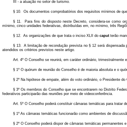
III - a atuação no setor de turismo.
§ 10. Os documentos comprobatórios dos requisitos mínimos de que 
§ 11. Para fins do disposto neste Decreto, considera-se como org
mínimo, cinco unidades federativas, distribuídas em, no mínimo, três Regiõe
§ 12. As organizações de que trata o inciso XLII do
caput
terão mand
§ 13. A limitação de recondução prevista no § 12 será dispensada 
atendidos os critérios previstos neste artigo.
Art. 4º O Conselho se reunirá, em caráter ordinário, trimestralment
§ 1º O quórum de reunião do Conselho é de maioria absoluta e o quó
§ 2º Na hipótese de empate, além do voto ordinário, o Presidente do 
§ 3º Os membros do Conselho que se encontrarem no Distrito Federa
federativos participarão das reuniões por meio de videoconferência.
Art. 5º O Conselho poderá constituir câmaras temáticas para tratar d
§ 1º As câmaras temáticas funcionarão como ambientes de discussão
§ 2º O Conselho poderá dispor de câmaras temáticas permanentes e 