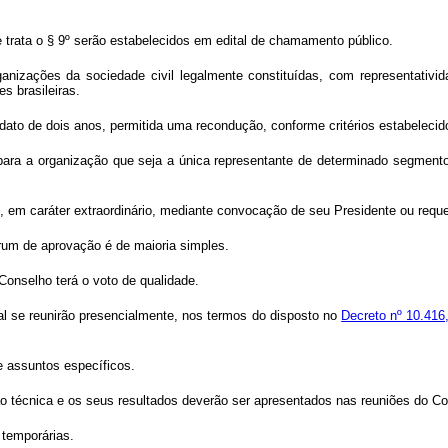
trata o § 9º serão estabelecidos em edital de chamamento público.
anizações da sociedade civil legalmente constituídas, com representativi
s brasileiras.
ato de dois anos, permitida uma recondução, conforme critérios estabelecid
para a organização que seja a única representante de determinado segmento
e e, em caráter extraordinário, mediante convocação de seu Presidente ou re
rum de aprovação é de maioria simples.
Conselho terá o voto de qualidade.
l se reunirão presencialmente, nos termos do disposto no
Decreto nº 10.416,
e assuntos específicos.
 técnica e os seus resultados deverão ser apresentados nas reuniões do Co
temporárias.