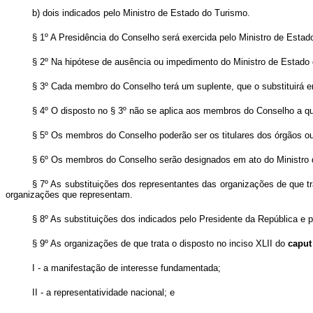
b) dois indicados pelo Ministro de Estado do Turismo.
§ 1º A Presidência do Conselho será exercida pelo Ministro de Estad
§ 2º Na hipótese de ausência ou impedimento do Ministro de Estado d
§ 3º Cada membro do Conselho terá um suplente, que o substituirá
§ 4º O disposto no § 3º não se aplica aos membros do Conselho a que
§ 5º Os membros do Conselho poderão ser os titulares dos órgãos ou
§ 6º Os membros do Conselho serão designados em ato do Ministro 
§ 7º As substituições dos representantes das organizações de que tr
organizações que representam.
§ 8º As substituições dos indicados pelo Presidente da República e p
§ 9º As organizações de que trata o disposto no inciso XLII do
caput
I - a manifestação de interesse fundamentada;
II - a representatividade nacional; e