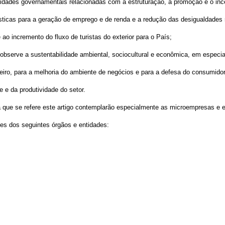
tividades governamentais relacionadas com a estruturação, a promoção e o in
sticas para a geração de emprego e de renda e a redução das desigualdades 
ao incremento do fluxo de turistas do exterior para o País;
ís observe a sustentabilidade ambiental, sociocultural e econômica, em espec
eiro, para a melhoria do ambiente de negócios e para a defesa do consumidor 
 e da produtividade do setor.
a que se refere este artigo contemplarão especialmente as microempresas e
es dos seguintes órgãos e entidades: