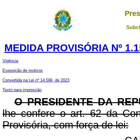
Pres
Subch
MEDIDA PROVISÓRIA Nº 1.1
Vigência
Exposição de motivos
Convertida na Lei nº 14.596, de 2023
Texto para impressão
O PRESIDENTE DA REP
lhe confere o art. 62 da Con
Provisória, com força de lei: